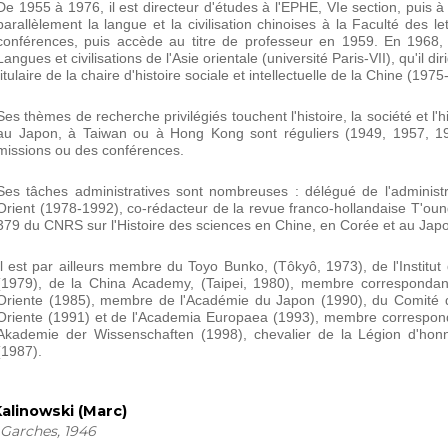
De 1955 à 1976, il est directeur d'études à l'EPHE, VI
e
section, puis à 
parallèlement la langue et la civilisation chinoises à la Faculté des
conférences, puis accède au titre de professeur en 1959. En 1968, 
Langues et civilisations de l'Asie orientale (université Paris-VII), qu'il d
titulaire de la chaire d'histoire sociale et intellectuelle de la Chine (197
Ses thèmes de recherche privilégiés touchent l'histoire, la société et l'h
au Japon, à Taiwan ou à Hong Kong sont réguliers (1949, 1957, 1
missions ou des conférences.
Ses tâches administratives sont nombreuses : délégué de l'administr
Orient (1978-1992), co-rédacteur de la revue franco-hollandaise T'o
379 du CNRS sur l'Histoire des sciences en Chine, en Corée et au Jap
Il est par ailleurs membre du Toyo Bunko, (Tôkyô, 1973), de l'Institut
(1979), de la China Academy, (Taipei, 1980), membre correspondant d
Oriente (1985), membre de l'Académie du Japon (1990), du Comité 
Oriente (1991) et de l'Academia Europaea (1993), membre corresponda
Akademie der Wissenschaften (1998), chevalier de la Légion d'h
(1987).
alinowski (Marc)
Garches, 1946