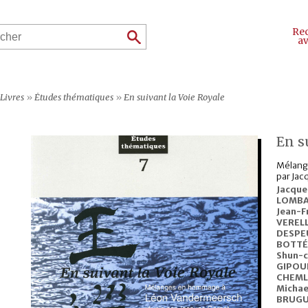
Re
a
Livres
»
Études thématiques
»
En suivant la Voie Royale
En s
Mélang
par Jac
Jacqu
LOMB
Jean-F
VEREL
DESPE
BOTT
Shun-c
GIPOU
CHEML
Michae
BRUGU