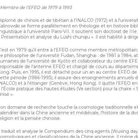
Membre de l'EFEO de 1979 à 1993
iplomé de chinois et de tibétain à l'INALCO (1972) et à l'universit
alinowski se forme parallèlement en théologie et en histoire bibli
inguistique à l'université Paris-VII. Il soutient son doctorat de I
 Présentation et analyse du
Lüshi chunqiu
». Il est habilité à dir
'est en 1979 qu'il entre à l'EFEO comme membre métropolitain.
e philosophie de l'université Fudan, Shanghai ; de 1981 à 1984, a
umaines de l'université de Kyôto et collaborateur du centre EF
esponsable de l'antenne EFEO et chargé de cours au département
ong. Puis, en 1995, il est détaché pour un an au centre EFEO de
ette période (1986-1993), il assure des enseignements annuels dan
NALCO) et à l'étranger (Genève, Hong Kong). Il quitte l'EFEO e
 l'École pratique des hautes études (Ve section) pour la chair
inisé ».
on domaine de recherche touche la cosmologie traditionnelle et l
alendrier dans la Chine ancienne et médiévale, l'histoire de la d
eligion et la pensée chinoise.
l traduit et analyse le
Compendium des cinq agents
(
Wuxing day
osmologiques et classificatoires de la Chine ancienne. Il mène d