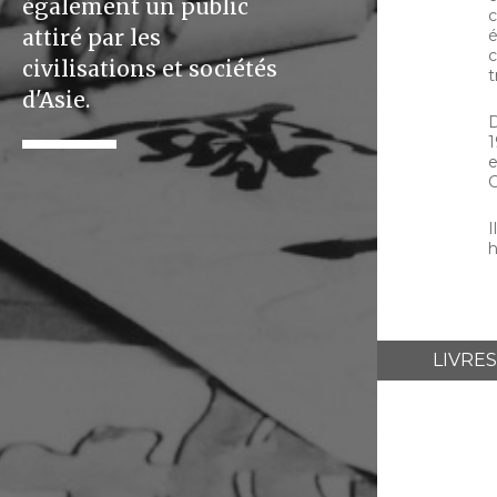
également un public
c
attiré par les
é
c
civilisations et sociétés
t
d'Asie.
D
1
e
C
I
h
LIVRES