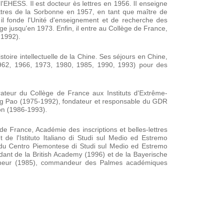
l'EHESS. Il est docteur ès lettres en 1956. Il enseigne
 lettres de la Sorbonne en 1957, en tant que maître de
il fonde l'Unité d'enseignement et de recherche des
irige jusqu'en 1973. Enfin, il entre au Collège de France,
5-1992).
istoire intellectuelle de la Chine. Ses séjours en Chine,
962, 1966, 1973, 1980, 1985, 1990, 1993) pour des
ateur du Collège de France aux Instituts d'Extrême-
ung Pao (1975-1992), fondateur et responsable du GDR
on (1986-1993).
 de France, Académie des inscriptions et belles-lettres
e l'Istituto Italiano di Studi sul Medio ed Estremo
du Centro Piemontese di Studi sul Medio ed Estremo
nt de la British Academy (1996) et de la Bayerische
onneur (1985), commandeur des Palmes académiques