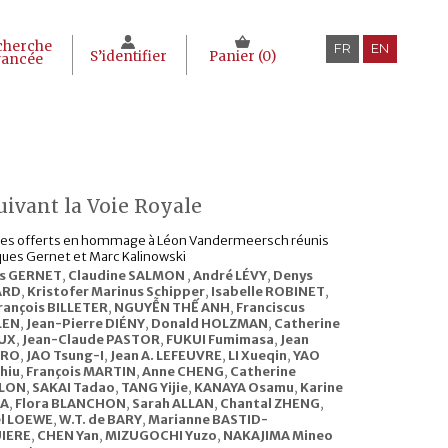
cherche
FR
EN
S’identifier
Panier (
0
)
vancée
uivant la Voie Royale
es offerts en hommage à Léon Vandermeersch réunis
ques Gernet et Marc Kalinowski
es GERNET
,
Claudine SALMON
,
André LÉVY
,
Denys
ARD
,
Kristofer Marinus Schipper
,
Isabelle ROBINET
,
rançois BILLETER
,
NGUYỄN THẾ ANH
,
Franciscus
LEN
,
Jean-Pierre DIÉNY
,
Donald HOLZMAN
,
Catherine
UX
,
Jean-Claude PASTOR
,
FUKUI Fumimasa
,
Jean
ÉRO
,
JAO Tsung-I
,
Jean A. LEFEUVRE
,
LI Xueqin
,
YAO
hiu
,
François MARTIN
,
Anne CHENG
,
Catherine
LON
,
SAKAI Tadao
,
TANG Yijie
,
KANAYA Osamu
,
Karine
A
,
Flora BLANCHON
,
Sarah ALLAN
,
Chantal ZHENG
,
l LOEWE
,
W.T. de BARY
,
Marianne BASTID-
IERE
,
CHEN Yan
,
MIZUGOCHI Yuzo
,
NAKAJIMA Mineo