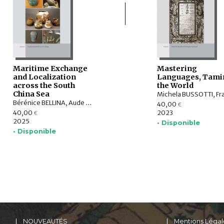
Maritime Exchange
Mastering
and Localization
Languages, Tami
across the South
the World
China Sea
Bérénice BELLINA, Aude FAVEREAU, LÂM Thị Mỹ Dung, YAMAGATA Mariko, Frank MUYARD, LIU Yi-chang, Krisztina KINGA HOPPÁL, Stephen CHIA MING SOON, SHIUNG Chung-ching, MIYAMA Emily, CHAO Chin-yung, CHUNG Kuo-feng, WANG Kuan-Wen, Caroline JACKSON, LIU Jiun-Yu
40,00
€
40,00
2023
€
2025
• Disponible
• Disponible
NOUVEAUTÉS
Mentions Légal