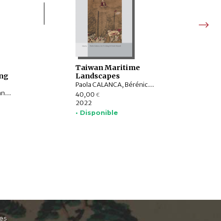
Taiwan Maritime
ng
Landscapes
Paola CALANCA, Bérénice BELLINA, Aude FAVEREAU, Frank MUYARD, Lionel L. SIAME, Guillaume LEDUC, LIU Yi-chang, TSANG Cheng-hwa, CHIANG Chih-hua, CHEN Yu-mei, Hugh R. CLARK, CHEN Kuo-tung, Manel OLLÉ, Roger BLENCH
Michela BUSSOTTI, François LACHAUD, Dejanirah COUTO, Rui Manuel LOUREIRO, KISHIMOTO Emi, ŌSHIMA Mikio, Henning KLÖTER, Hans-Jörg DÖHLA, María Teresa GONZÁLEZ LINAJE, YANG Huiling, Mariarosaria GIANNINOTO, Eugenio MENEGON, Mårten SÖDERBLOM SAARELA, YOSHIKAWA Masayuki
40,00
€
2022
• Disponible
es