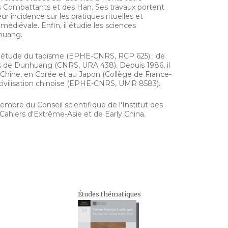
es Combattants et des Han. Ses travaux portent
r incidence sur les pratiques rituelles et
médiévale. Enfin, il étudie les sciences
nhuang.
d'étude du taoïsme (EPHE-CNRS, RCP 625) ; de
s de Dunhuang (CNRS, URA 438). Depuis 1986, il
n Chine, en Corée et au Japon (Collège de France-
 civilisation chinoise (EPHE-CNRS, UMR 8583).
embre du Conseil scientifique de l'Institut des
Cahiers d'Extrême-Asie
et de
Early China
.
Études thématiques