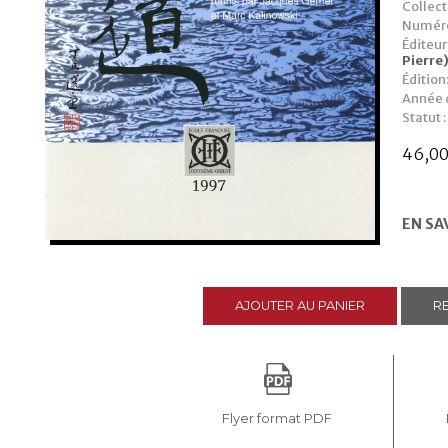
Collect
Numéro
Éditeur
Pierre
Édition
Année d
Statut :
46,0
EN SA
AJOUTER AU PANIER
RE
Flyer format PDF