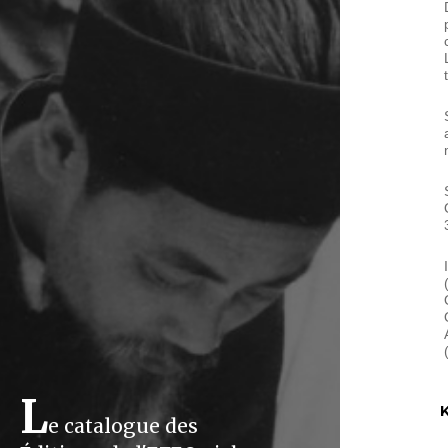
L
K
e catalogue des