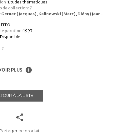
ion :
Études thématiques
 de collection:
7
:
Gernet (Jacques)
,
Kalinowski (Marc)
,
Diény (Jean-
)
:
EFEO
e parution:
1997
Disponible
0
€
VOIR PLUS
TOUR À LA LISTE
Partager ce produit