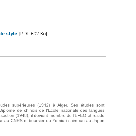
de style
[PDF 602 Ko].
études supérieures (1942) à Alger. Ses études sont
Diplômé de chinois de l'École nationale des langues
e section (1948), il devient membre de l'EFEO et réside
heur au CNRS et boursier du
Yomiuri shimbun
au Japon