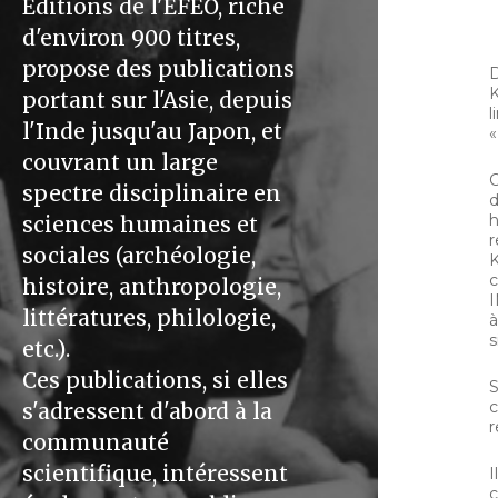
Éditions de l'EFEO, riche
d'environ 900 titres,
propose des publications
D
K
portant sur l'Asie, depuis
l
l'Inde jusqu'au Japon, et
«
couvrant un large
C
spectre disciplinaire en
d
h
sciences humaines et
r
sociales (archéologie,
K
c
histoire, anthropologie,
I
littératures, philologie,
à
s
etc.).
Ces publications, si elles
S
c
s'adressent d'abord à la
r
communauté
scientifique, intéressent
I
c