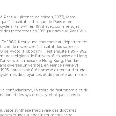
é Paris-VII (licence de chinois, 1973), Marc
que à l'Institut catholique de Paris et en
IIe cycle à Paris-VII en 1978 avec comme sujet
iger des recherches en 1991 (sur travaux, Paris-VII).
 En 1980, il est jeune chercheur au département
ttaché de recherche à l'Institut des sciences
EO de Kyôto (
Hôbôgirin
). Il est ensuite (1991-1992)
 des religions de l'université chinoise de Hong
 l'université chinoise de Hong Kong. Pendant
s diverses universités, en France (Paris-VII,
n 1993, après avoir été nommé directeur d'études
e « Systèmes de croyances et de pensée du monde
e confucianisme, l'histoire de l'astronomie et du
ivination et des systèmes symboliques dans la
i
),
vaste synthèse médiévale des doctrines
iverses études sur des instruments astro-