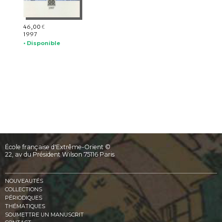
46,00
€
1997
• Disponible
École française d'Extrême-Orient ©
22, av du Président Wilson 75116 Paris
NOUVEAUTÉS
COLLECTIONS
PÉRIODIQUES
THÉMATIQUES
SOUMETTRE UN MANUSCRIT