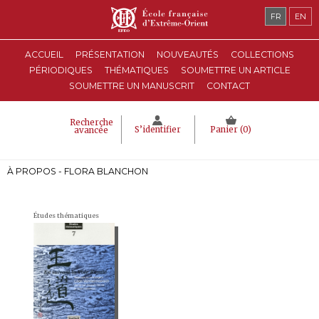
FR
EN
ACCUEIL
PRÉSENTATION
NOUVEAUTÉS
COLLECTIONS
PÉRIODIQUES
THÉMATIQUES
SOUMETTRE UN ARTICLE
SOUMETTRE UN MANUSCRIT
CONTACT
Recherche
S’identifier
Panier (
0
)
avancée
À PROPOS - FLORA BLANCHON
Études thématiques