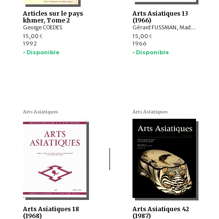
Articles sur le pays
Arts Asiatiques 13
khmer, Tome 2
(1966)
George COEDES
Gérard FUSSMAN, Madeleine GITEAU, Marguerite E. ADICEAM, Roman GHIRSCHMAN, M.J. STEVE, Jean NAUDOU, B.N. GOSWAMY, Kamalesvar GOSWAMY
15,00
15,00
€
€
1992
1966
• Disponible
• Disponible
Arts Asiatiques
Arts Asiatiques
Arts Asiatiques 18
Arts Asiatiques 42
(1968)
(1987)