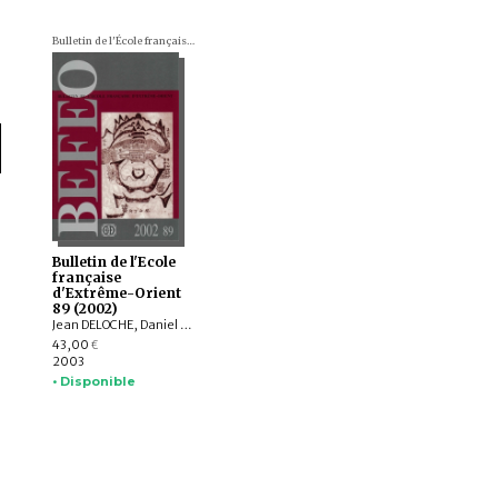
Bulletin de l'École française d'Extrême-Orient (BEFEO)
Bulletin de l'Ecole
française
d'Extrême-Orient
89 (2002)
Jean DELOCHE, Daniel PERRET, POU Saveros, Michela BUSSOTTI, Jean-Pierre DREGE, Louis GABAUDE, Élisabeth CHABANOL, Bérénice BELLINA, Gerdi GERSCHHEIMER, Eric TROMBERT, Lucille CHIA, Christian CULAS, Marcelle SAINDON, Marie LECOMTE-TILOUINE, NGUYỄN THẾ ANH, Sylvain VOGEL, Robert E. HEGEL, Heddy SURACHMAN, Sandrine CHENIVESSE
43,00
€
2003
• Disponible