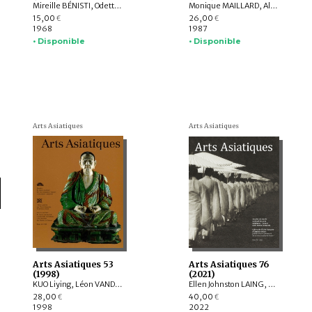
Mireille BÉNISTI, Odette VIENNOT, Albert LE BONHEUR, Germaine GUILLAUME, Ahmad Ali MOTAMEDI, Lennart EDELBERG, M.S. NAGARAJA RAO, Dr. SOEKMONO
Monique MAILLARD, Alain THOTE, Monique KERVRAN, François BERTHIER, Francis MACOUIN, Bernard FRANK, Catherine JARRIGE, Robert JERA-BEZARD, Yoshiro IMAEDA, Françoise POMMARET, WANG Binhua, Annie BERTHIER, Margaret MEDLEY, Jacques GIES
15,00
26,00
€
€
1968
1987
• Disponible
• Disponible
Arts Asiatiques
Arts Asiatiques
Arts Asiatiques 53
Arts Asiatiques 76
(1998)
(2021)
KUO Liying, Léon VANDERMEERSCH, Madeleine GITEAU, François BERTHIER, Frantz GRENET, Boris MARSHAK, Xavier TREMBLAY, Georges MÉTAILIÉ, Michel MAUCUER, Michel BLANCHARD
Ellen Johnston LAING, Nicolas REVIRE, Nachiket CHANCHANI, Rajat SANYAL, Manuela MOSCATIELLO, Rolf GIEBEL, David C. ANDOLFATTO, Jessie PONS
28,00
40,00
€
€
1998
2022