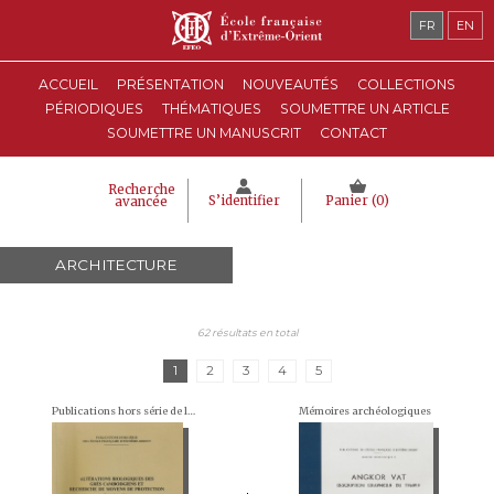
FR
EN
ACCUEIL
PRÉSENTATION
NOUVEAUTÉS
COLLECTIONS
PÉRIODIQUES
THÉMATIQUES
SOUMETTRE UN ARTICLE
SOUMETTRE UN MANUSCRIT
CONTACT
Recherche
S’identifier
Panier (
0
)
avancée
ARCHITECTURE
62 résultats en total
1
2
3
4
5
Publications hors série de l'École française d'Extrême-Orient
Mémoires archéologiques