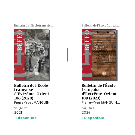
Bulletin de l'École française d'Extrême-Orient (BEFEO)
Bulletin de l'École française d'Extrême-Orient (BEFEO)
Bulletin de l’École
Bulletin de l’École
française
française
d’Extrême-Orient
d’Extrême-Orient
106 (2020)
109 (2023)
Pierre-Yves MANGUIN, Andrew HARDY, Charlotte SCHMID, François LACHAUD, Dominic GOODALL, Arlo GRIFFITHS, Armand DESBAT, Béatrice WISNIEWSKI, Federico BAROCCO, NGUYỄN Tiến Đông, Patrice LADWIG, Yael SHIRI, Melinda Zulejka FODOR, Valérie THIRION-MERLE, Gisela THIERRIN-MICHAEL, Ranet HONG, Nicolas MOLLARD, LI Guoqiang, NGUYỄN ĐẶNG ANH MINH, NGUYỄN ĐÌNH HƯNG, NGUYỄN QUANG NGỌC, Chloé CHOLLET, Martin RATHIE
Pierre-Yves MANGUIN, Philippe PAPIN, Jean-Luc CHEVILLARD, Olivier de BERNON, François LAGIRARDE, Jiří JÁKL, Bertrand PORTE, Michel ANTELME, Volker GRABOWSKY, Thissana WEERAKIETSOONTORN, Raphaël MALANGIN, Nicolas SIMON, Peera PANARUT, Muhlis HADRAWI, Campbell MACKNIGHT, Kathryn WELLEN, Santi PAKDEEKHAM, HIEP Chan Vicheth
50,00
50,00
€
€
2021
2024
• Disponible
• Disponible