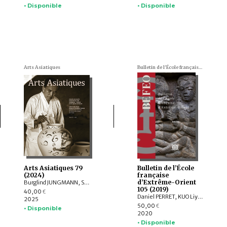
• Disponible
• Disponible
Arts Asiatiques
Bulletin de l'École française d'Extrême-Orient (BEFEO)
Arts Asiatiques 79
Bulletin de l’École
(2024)
française
d’Extrême-Orient
Burglind JUNGMANN, Saarthak SINGH, LO HUI-CHI
105 (2019)
40,00
€
Daniel PERRET, KUO Liying, Andrew HARDY, Frédéric GIRARD, Jiří JÁKL, Pauline SEBILLAUD, LIU Xiaoxi, AGUSTIJANTO INDRAJAYA, Véronique DEGROOT, Franciscus VERELLEN, Nicolas CANE, INDUNG PANCA PUTRA, ARY SETYASTUTI, SUBAGYO PRAMUMIJOYO, AGNI SESARIA MOCHTAR, Patrick DALY, Edmund EDWARDS MCKINNON, R. Michael FEENER, TAI YEW SENG , ARDIANSYAH , Andrew PARNELL, NIZAMUDDIN , Nazli ISMAIL, Kerry SIEH, Jedrzej MAJEWSKI, Max DEEG, Elizabeth BERGER, HOU Kan, SUKAWATI SUSETYO, MOHD. SHERMAN BIN SAUFFI
2025
50,00
€
• Disponible
2020
• Disponible