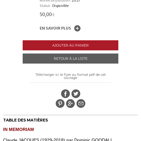
Année de parution:
2021
Statut :
Disponible
50,00
€
EN SAVOIR PLUS
AJOUTER AU PANIER
RETOUR À LA LISTE
Télécharger ici le flyer au format pdf de cet
ouvrage
TABLE DES MATIÈRES
IN MEMORIAM
Claude JACQUES (1929-2018) par Dominic GOODALL