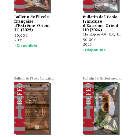
Bulletin de l’École
Bulletin de l’École
française
française
d’Extrême-Orient
d’Extrême-Orient
111 (2025)
110 (2024)
Christophe POTTIER, Harunaga ISAACSON, Isabelle LANDRY-DERON, Dominique SOUTIF, Julia ESTEVE, Brice VINCENT, François THIERRY, Annabel Teh GALLOP, Yannick BRUNETON, Vincent LEFÈVRE, Chloé CHOLLET, Csaba DEZSŐ, Claudine ANG, Damien CHAUSSENDE, Sébastien CLOUET, XU Minglong†, WU Min, HAN Qi
50,00
€
50,00
2025
€
2025
• Disponible
• Disponible
Bulletin de l'École française d'Extrême-Orient (BEFEO)
Bulletin de l'École française d'Extrême-Orient (BEFEO)