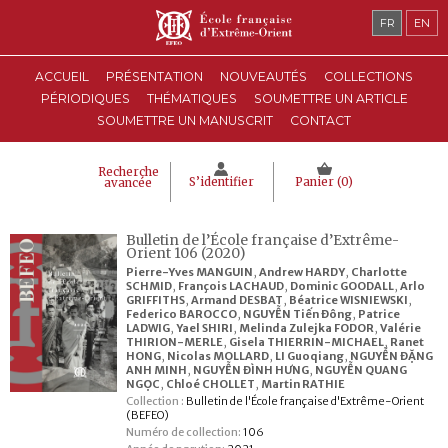
FR
EN
ACCUEIL
PRÉSENTATION
NOUVEAUTÉS
COLLECTIONS
PÉRIODIQUES
THÉMATIQUES
SOUMETTRE UN ARTICLE
SOUMETTRE UN MANUSCRIT
CONTACT
Recherche
S’identifier
Panier (
0
)
avancée
Bulletin de l’École française d’Extrême-
Orient 106 (2020)
Pierre-Yves MANGUIN
,
Andrew HARDY
,
Charlotte
SCHMID
,
François LACHAUD
,
Dominic GOODALL
,
Arlo
GRIFFITHS
,
Armand DESBAT
,
Béatrice WISNIEWSKI
,
Federico BAROCCO
,
NGUYỄN Tiến Đông
,
Patrice
LADWIG
,
Yael SHIRI
,
Melinda Zulejka FODOR
,
Valérie
THIRION-MERLE
,
Gisela THIERRIN-MICHAEL
,
Ranet
HONG
,
Nicolas MOLLARD
,
LI Guoqiang
,
NGUYỄN ĐẶNG
ANH MINH
,
NGUYỄN ĐÌNH HƯNG
,
NGUYỄN QUANG
NGỌC
,
Chloé CHOLLET
,
Martin RATHIE
Collection :
Bulletin de l'École française d'Extrême-Orient
(BEFEO)
Numéro de collection:
106