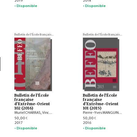
2019
2018
• Disponible
• Disponible
Bulletin de l'École française d'Extrême-Orient (BEFEO)
Bulletin de l'École française d'Extrême-Orient (BEFEO)
Bulletin de l’École
Bulletin de l'École
française
française
d’Extrême-Orient
d'Extrême-Orient
102 (2016)
101 (2015)
Muriel CHARRAS, Vincent TOURNIER, Roderich PTAK, Arlo GRIFFITHS, Jiří JÁKL, Hugo DAVID, Annabel Teh GALLOP, Amandine LEPOUTRE, Chiara BOCCI, Stefan BAUMS, Ingo STRAUCH, Kei KATAOKA, Mattia SALVINI, Péter-Dániel SZÁNTÓ, Andrea ACRI
Pierre-Yves MANGUIN, Claudine SALMON , Paola CALANCA, Martin POLKINGHORNE, Amandine LEPOUTRE, Gregory SCHOPEN, Christine LORRE, Janet G. DOUGLAS, Federico CARO, GOH GEOK YIAN , Judith CAMERON, AGUSTIJANTO INDRAJAYA, Angela SCHOTTENHAMMER, CHENG Weichung, BASKORO D. TJAHJONO, Véronique DEGROOT
50,00
50,00
€
€
2017
2016
• Disponible
• Disponible