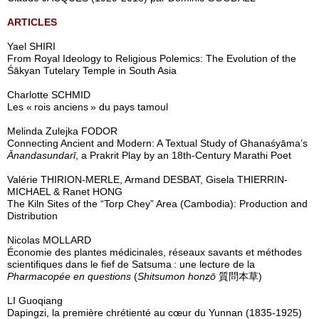
ARTICLES
Yael SHIRI
From Royal Ideology to Religious Polemics: The Evolution of the
Śākyan Tutelary Temple in South Asia
Charlotte SCHMID
Les « rois anciens » du pays tamoul
Melinda Zulejka FODOR
Connecting Ancient and Modern: A Textual Study of Ghanaśyāma’s
Ānandasundarī
, a Prakrit Play by an 18th-Century Marathi Poet
Valérie THIRION-MERLE, Armand DESBAT, Gisela THIERRIN-
MICHAEL & Ranet HONG
The Kiln Sites of the “Torp Chey” Area (Cambodia): Production and
Distribution
Nicolas MOLLARD
Économie des plantes médicinales, réseaux savants et méthodes
scientifiques dans le fief de Satsuma : une lecture de la
Pharmacopée en questions
(
Shitsumon honzō
質問本草)
LI Guoqiang
Dapingzi, la première chrétienté au cœur du Yunnan (1835-1925)