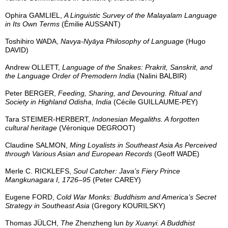
Ophira GAMLIEL,
A Linguistic Survey of the Malayalam Language
in Its Own Terms
(Émilie AUSSANT)
Toshihiro WADA,
Navya-Nyāya Philosophy of Language
(Hugo
DAVID)
Andrew OLLETT,
Language of the Snakes: Prakrit, Sanskrit, and
the Language Order of Premodern India
(Nalini BALBIR)
Peter BERGER,
Feeding, Sharing, and Devouring. Ritual and
Society in Highland Odisha, India
(Cécile GUILLAUME-PEY)
Tara STEIMER-HERBERT,
Indonesian Megaliths. A forgotten
cultural heritage
(Véronique DEGROOT)
Claudine SALMON,
Ming Loyalists in Southeast Asia As Perceived
through Various Asian and European Records
(Geoff WADE)
Merle C. RICKLEFS,
Soul Catcher: Java’s Fiery Prince
Mangkunagara I, 1726–95
(Peter CAREY)
Eugene FORD,
Cold War Monks: Buddhism and America’s Secret
Strategy in Southeast Asia
(Gregory KOURILSKY)
Thomas JÜLCH,
The
Zhenzheng lun
by Xuanyi. A Buddhist