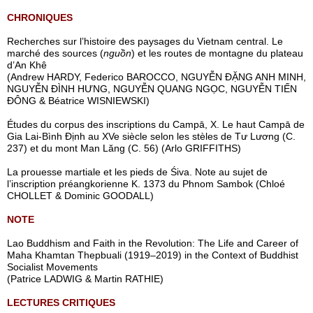
CHRONIQUES
Recherches sur l’histoire des paysages du Vietnam central. Le
marché des sources (
nguồn
) et les routes de montagne du plateau
d’An Khê
(Andrew HARDY, Federico BAROCCO, NGUYỄN ĐẶNG ANH MINH,
NGUYỄN ĐÌNH HƯNG, NGUYỄN QUANG NGỌC, NGUYỄN TIẾN
ĐÔNG & Béatrice WISNIEWSKI)
Études du corpus des inscriptions du Campā, X. Le haut Campā de
Gia Lai-Bình Định au XVe siècle selon les stèles de Tư Lương (C.
237) et du mont Man Lăng (C. 56) (Arlo GRIFFITHS)
La prouesse martiale et les pieds de Śiva. Note au sujet de
l’inscription préangkorienne K. 1373 du Phnom Sambok (Chloé
CHOLLET & Dominic GOODALL)
NOTE
Lao Buddhism and Faith in the Revolution: The Life and Career of
Maha Khamtan Thepbuali (1919–2019) in the Context of Buddhist
Socialist Movements
(Patrice LADWIG & Martin RATHIE)
LECTURES CRITIQUES