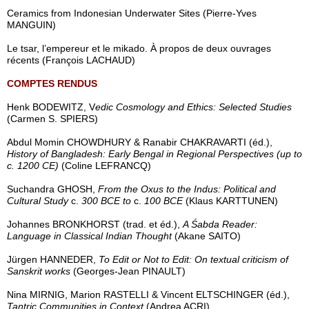
Ceramics from Indonesian Underwater Sites (Pierre-Yves
MANGUIN)
Le tsar, l’empereur et le mikado. À propos de deux ouvrages
récents (François LACHAUD)
COMPTES RENDUS
Henk BODEWITZ, V
edic Cosmology and Ethics: Selected Studies
(Carmen S. SPIERS)
Abdul Momin CHOWDHURY & Ranabir CHAKRAVARTI (éd.),
History of Bangladesh: Early Bengal in Regional Perspectives (up to
c. 1200 CE)
(Coline LEFRANCQ)
Suchandra GHOSH,
From the Oxus to the Indus: Political and
Cultural Study
c.
300 BCE to
c.
100 BCE
(Klaus KARTTUNEN)
Johannes BRONKHORST (trad. et éd.),
A Śabda Reader:
Language in Classical Indian Thought
(Akane SAITO)
Jürgen HANNEDER,
To Edit or Not to Edit: On textual criticism of
Sanskrit works
(Georges-Jean PINAULT)
Nina MIRNIG, Marion RASTELLI & Vincent ELTSCHINGER (éd.),
Tantric Communities in Context
(Andrea ACRI)