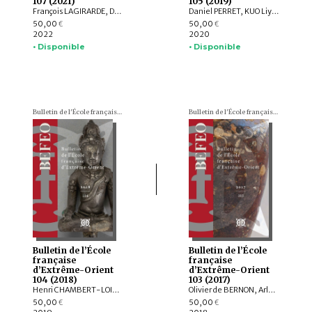
107 (2021)
105 (2019)
François LAGIRARDE, Dominic GOODALL, Louis GABAUDE, Nicolas REVIRE, Bruno DAGENS, Andrea ACRI, Franciscus VERELLEN, Allan G. GRAPARD, Johan LEVILLAIN, Hans T. BAKKER, ZHANG Zhaoyang, Javier SCHNAKE, Thissana WEERAKIETSOONTORN
Daniel PERRET, KUO Liying, Andrew HARDY, Frédéric GIRARD, Jiří JÁKL, Pauline SEBILLAUD, LIU Xiaoxi, AGUSTIJANTO INDRAJAYA, Véronique DEGROOT, Franciscus VERELLEN, Nicolas CANE, INDUNG PANCA PUTRA, ARY SETYASTUTI, SUBAGYO PRAMUMIJOYO, AGNI SESARIA MOCHTAR, Patrick DALY, Edmund EDWARDS MCKINNON, R. Michael FEENER, TAI YEW SENG , ARDIANSYAH , Andrew PARNELL, NIZAMUDDIN , Nazli ISMAIL, Kerry SIEH, Jedrzej MAJEWSKI, Max DEEG, Elizabeth BERGER, HOU Kan, SUKAWATI SUSETYO, MOHD. SHERMAN BIN SAUFFI
50,00
50,00
€
€
2022
2020
• Disponible
• Disponible
Bulletin de l'École française d'Extrême-Orient (BEFEO)
Bulletin de l'École française d'Extrême-Orient (BEFEO)
Bulletin de l’École
Bulletin de l’École
française
française
d’Extrême-Orient
d’Extrême-Orient
104 (2018)
103 (2017)
Henri CHAMBERT-LOIR, Hubert DELAHAYE, Aude FAVEREAU, Thomas Oliver PRYCE, Brice VINCENT, Pierre BAPTISTE, Andrea ACRI, David BOURGARIT, Grégory KOURILSKY, Lynn ATE, Tin Tin WIN, Louis CHAMPION, Thu Thu WIN, Kalayar MYAT MYAT HTWE, Aye Aye MAR, Baptiste PRADIER, Anna WILLIS, Mathilde MECHLING, Michele STEPHEN, Alexis LYCAS, LEI Yang, William Lloyd GIBSON, CAST:ING
Olivier de BERNON, Arlo GRIFFITHS, Andrew OLLET, Bob HUDSON, Marc MIYAKE, Julian K. WHEATLEY, Jiří JÁKL, Tom HOOGERVORST, Jennifer L. GAYNOR, Nathan W. HILL, ZHAO Bing, Louise Allison CORT, Armand DESBAT, Béatrice WISNIEWSKI, WONG Sharon Wai-Yee, QIN Dashu, CHANG Jung Jung, YU Shan, HE Mengying, Alastair GORNALL, Hermann KULKE
50,00
50,00
€
€