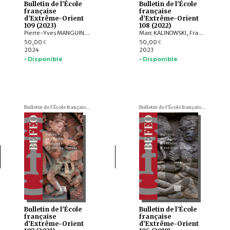
Bulletin de l’École
Bulletin de l’École
française
française
d’Extrême-Orient
d’Extrême-Orient
109 (2023)
108 (2022)
Pierre-Yves MANGUIN, Philippe PAPIN, Jean-Luc CHEVILLARD, Olivier de BERNON, François LAGIRARDE, Jiří JÁKL, Bertrand PORTE, Michel ANTELME, Volker GRABOWSKY, Thissana WEERAKIETSOONTORN, Raphaël MALANGIN, Nicolas SIMON, Peera PANARUT, Muhlis HADRAWI, Campbell MACKNIGHT, Kathryn WELLEN, Santi PAKDEEKHAM, HIEP Chan Vicheth
Marc KALINOWSKI, François LACHAUD, Arlo GRIFFITHS, Titi Surti NASTITI, Xavier HERMAND, EKO BASTIAWAN, Cuong T. MAI, QIAN Shenghua, Benjamin DANIELS
50,00
50,00
€
€
2024
2023
• Disponible
• Disponible
Bulletin de l'École française d'Extrême-Orient (BEFEO)
Bulletin de l'École française d'Extrême-Orient (BEFEO)
Bulletin de l’École
Bulletin de l’École
française
française
d’Extrême-Orient
d’Extrême-Orient