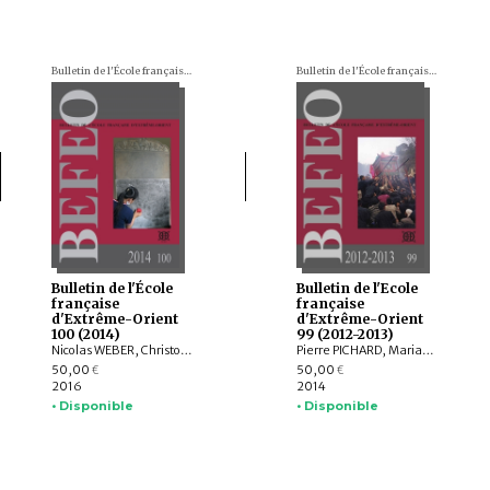
Bulletin de l'École française d'Extrême-Orient (BEFEO)
Bulletin de l'École française d'Extrême-Orient (BEFEO)
Bulletin de l'École
Bulletin de l'Ecole
française
française
d'Extrême-Orient
d'Extrême-Orient
100 (2014)
99 (2012-2013)
Nicolas WEBER, Christophe POTTIER, Michela BUSSOTTI, Dominic GOODALL, Michel LORRILLARD, Dominique SOUTIF, Julia ESTEVE, Brice VINCENT, Gerdi GERSCHHEIMER, Martin POLKINGHORNE, Hélène NJOTO, Jean-Baptiste CHEVANCE, Michel ANTELME, Nicolas THOMAS, David BOURGARIT, Grégory KOURILSKY, IYANAGA Nobumi
Pierre PICHARD, Marianne BUJARD, Frédéric GIRARD, Vincent GOOSSAERT, Bob HUDSON, Hugo DAVID, AGUSTIJANTO INDRAJAYA, Véronique DEGROOT, Pamela GUTMAN, Michael FALSER, Hadi SIDOMULYO, Robert WESSING, Rostislav BEREZKIN, WANNASARN NOONSUK
50,00
50,00
€
€
2016
2014
• Disponible
• Disponible