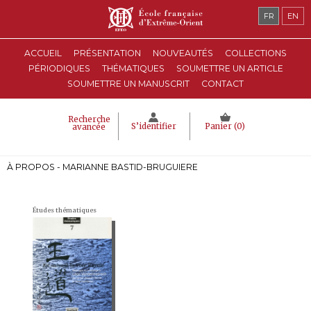
FR
EN
ACCUEIL
PRÉSENTATION
NOUVEAUTÉS
COLLECTIONS
PÉRIODIQUES
THÉMATIQUES
SOUMETTRE UN ARTICLE
SOUMETTRE UN MANUSCRIT
CONTACT
Recherche
S’identifier
Panier (
0
)
avancée
À PROPOS - MARIANNE BASTID-BRUGUIERE
Études thématiques