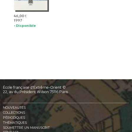
46,00
€
1997
• Disponible
École française d'Extrême-Orient ©
22, av du Président Wilson 75116 Paris
NOUVEAUTÉS
COLLECTIONS
PÉRIODIQUES
THÉMATIQUES
SOUMETTRE UN MANUSCRIT