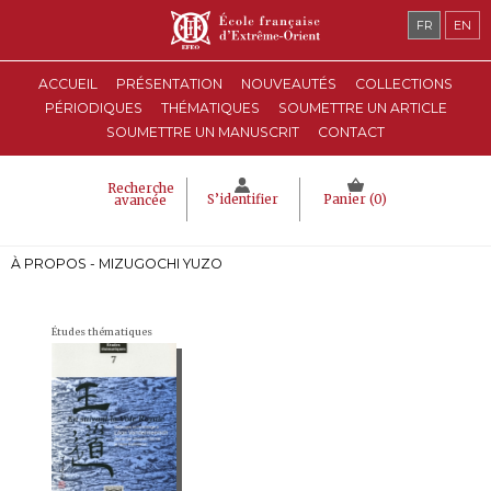
FR
EN
ACCUEIL
PRÉSENTATION
NOUVEAUTÉS
COLLECTIONS
PÉRIODIQUES
THÉMATIQUES
SOUMETTRE UN ARTICLE
SOUMETTRE UN MANUSCRIT
CONTACT
Recherche
S’identifier
Panier (
0
)
avancée
À PROPOS - MIZUGOCHI YUZO
Études thématiques