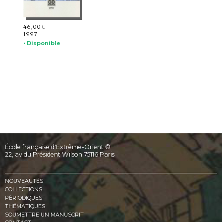
46,00
€
1997
• Disponible
École française d'Extrême-Orient ©
22, av du Président Wilson 75116 Paris
NOUVEAUTÉS
COLLECTIONS
PÉRIODIQUES
THÉMATIQUES
SOUMETTRE UN MANUSCRIT