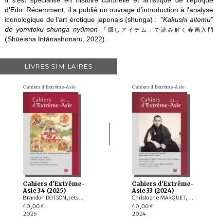
d’Edo. Récemment, il a publié un ouvrage d’introduction à l’analyse
iconologique de l’art érotique japonais (
shunga
) :
“
Kakushi
aitemu
”
de
yomitoku
shunga
nyūmon
「隠しアイテム」で読み解く春画入門
(
Shūeisha
Intānashonaru
, 2022).
LIVRES SIMILAIRES
Cahiers d'Extrême-Asie
Cahiers d'Extrême-Asie
Cahiers d'Extrême-
Cahiers d'Extrême-
Asie 34 (2025)
Asie 33 (2024)
Brandon DOTSON, Jetsun DELEPLANQUE, Rory LINDSAY, Natasha MIKLES, Matthew KING, Naljor TSERING, SHAO Jiade, QIN Sen, SHEN Ting
Christophe MARQUET, KOBAYASHI Ryōsuke, ONODA Shunzo, Marc-Henri DEROCHE, IKEDA Takumi, IWAO Kazushi, IUCHI Maho, KOMATSUBARA Yuri, ŌKAWA Kensaku, EBIHARA Shiho, LEE Chian-wei
40,00
40,00
€
€
2025
2024