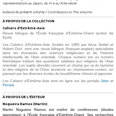
représentations au Japon, du VI
e
au XIX
e
siècle
Auteurs du présent volume /
Contributors to This Volume
À PROPOS DE LA COLLECTION
Cahiers d'Extrême-Asie
Revue bilingue de l'École française d'Extrême-Orient section de
Kyoto.
Les
Cahiers d’Extrême-Asie
, fondés en 1985 par Anna Seidel et
Hubert Durt, sont une revue bilingue (français-anglais) spécialisée
dans les domaines des sciences religieuses et de l’histoire
intellectuelle de l’Asie orientale. Chaque numéro est un numéro
thématique traitant des questions relatives aux religions de l’Asie
orientale. Les sujets abordés couvrent un champ qui va du taoïsme
et des religions de la Chine ancienne au chamanisme coréen, en
passant par les diverses écoles du bouddhisme chinois et japonais.
Les
Cahiers d'Extrême-Asie
sont en ligne sur les portails
Jstor
et
Persée
À PROPOS DE L'ÉDITEUR
Nogueira Ramos (Martin)
Martin Nogueira Ramos
est maître de conférences (études
japonaises)
à l’École française d’Extrême-Orient.
Ses recherches