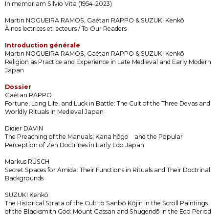
In memoriam Silvio Vita (1954-2023)
Martin NOGUEIRA RAMOS, Gaétan RAPPO & SUZUKI Kenkō
À nos lectrices et lecteurs / To Our Readers
Introduction générale
Martin NOGUEIRA RAMOS, Gaétan RAPPO & SUZUKI Kenkō
Religion as Practice and Experience in Late Medieval and Early Modern
Japan
Dossier
Gaétan RAPPO
Fortune, Long Life, and Luck in Battle: The Cult of the Three Devas and
Worldly Rituals in Medieval Japan
Didier DAVIN
The Preaching of the Manuals: Kana hōgo and the Popular
Perception of Zen Doctrines in Early Edo Japan
Markus RÜSCH
Secret Spaces for Amida: Their Functions in Rituals and Their Doctrinal
Backgrounds
SUZUKI Kenkō
The Historical Strata of the Cult to Sanbō Kōjin in the Scroll Paintings
of the Blacksmith God: Mount Gassan and Shugendō in the Edo Period