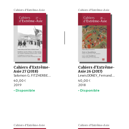
Cahiers d'Extrême-Asie
Cahiers d'Extrême-Asie
Cahiers d'Extrême-
Cahiers d'Extrême-
Asie 27 (2018)
Asie 26 (2017)
Solomon G. FITZHERBERT, Alice TRAVERS, Federica VENTURI, Marlene ERSCHBAMER, KOBAYASHI Ryōsuke, Stacey VAN VLEET
Lewis DONEY, Fernanda PIRIE, David PRITZKER, Solomon G. FITZHERBERT, Richard WHITECROSS, WU Nengchang, Gaétan RAPPO
40,00
40,00
€
€
2019
2018
• Disponible
• Disponible
Cahiers d'Extrême-Asie
Cahiers d'Extrême-Asie