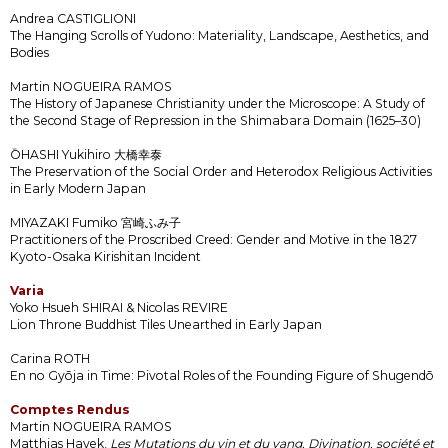
Andrea CASTIGLIONI
The Hanging Scrolls of Yudono: Materiality, Landscape, Aesthetics, and
Bodies
Martin NOGUEIRA RAMOS
The History of Japanese Christianity under the Microscope: A Study of
the Second Stage of Repression in the Shimabara Domain (1625–30)
ŌHASHI Yukihiro 大橋幸泰
The Preservation of the Social Order and Heterodox Religious Activities
in Early Modern Japan
MIYAZAKI Fumiko 宮崎ふみ子
Practitioners of the Proscribed Creed: Gender and Motive in the 1827
Kyoto-Osaka Kirishitan Incident
Varia
Yoko Hsueh SHIRAI & Nicolas REVIRE
Lion Throne Buddhist Tiles Unearthed in Early Japan
Carina ROTH
En no Gyōja in Time: Pivotal Roles of the Founding Figure of Shugendō
Comptes Rendus
Martin NOGUEIRA RAMOS
Matthias Hayek,
Les Mutations du yin et du yang. Divination, société et