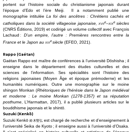
portent sur l’histoire sociale du christianisme
japonais durant
l’époque d’Edo et l’ère Meiji.
I
l a notamment publié une
monographie intitulée
La foi des ancêtres
: Chrétiens cachés et
e
e
catholiques dans la société villageoise japonaise,
xvii
–
xix
siècles
(CNRS Éditions, 2019)
et
codirigé un volume collectif avec
François
Lachaud
:
D’un empire, l’autre
: Premières rencontres entre la
e
France et le Japon au
xix
siècle
(EFEO, 2021).
Rappo (Gaétan)
Gaétan
Rappo
est maître de conf
é
rences à
l’université
Dōshisha
; il
enseigne dans le département des études culturelles et des
sciences de l’information.
Ses spécialités sont l’histoire des
religions japonaises
(
Moyen Âge et époque prémoderne
) et les
humanités numériques.
Outre une monographie sur
le moine
s
hingon
Monkan
(
Rhétoriques de l’hérésie dans le Japon médiéval
et moderne
: Le moine
Monkan
(1278-1357) et sa réputation
posthume
,
L’Harmattan
, 2017),
il a publié plusieurs articles sur le
bouddhisme japonais et le
shintō
.
Suzuki (Kenkō)
Suzuki
Kenkō
est chargé de recherche et d’enseignement à
鈴木堅弘
l’université
Seika
de Kyoto ; il enseigne aussi à l’université d’Osaka.
Il s’est spécialisé en histoire
c
ulturelle et artistique de l’épo
que