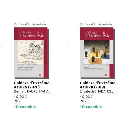
Cahiers d'Extrême-Asie
Cahiers d'Extrême-Asie
Cahiers d'Extrême-
Cahiers d'Extrême-
Asie 29 (2020)
Asie 28 (2019)
Bernard FAURE, IYANAGA Nobumi, François MACÉ, Arnaud BROTONS, HIRAFUJI Kikuko, Laurent NESPOULOUS, Ignacio QUIROS, Alain ROCHER, TAKAYAMA Rinjirō
Élisabeth CHABANOL, Alain ARRAULT, James ROBSON, Seunghye LEE, Youn-mi KIM, JEONG Eunwoo, SONG Il-gie, Richard D. MCBRIDE II, KANG Heejung, LEE Yongyun, LEE Seonyong, KIM Soyeon, Maya STILLER
40,00
40,00
€
€
2021
2020
• Disponible
• Disponible