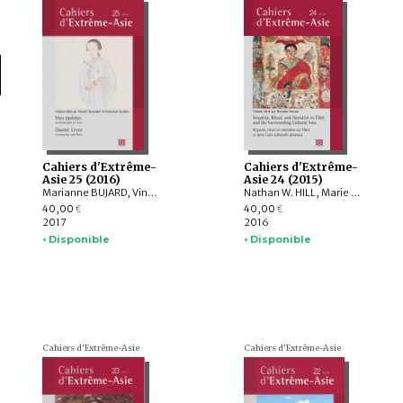
Cahiers d'Extrême-
Cahiers d'Extrême-
Asie 25 (2016)
Asie 24 (2015)
Marianne BUJARD, Vincent GOOSSAERT, Pierre MARSONE, LAI Chi Tim, Xun LIU , John LAGERWEY, Patrice FAVA, Paul R. KATZ, Kenneth DEAN, David A. PALMER, Elijah SIEGLER, YU Xin
Nathan W. HILL, Marie LECOMTE-TILOUINE, Brandon DOTSON, Lewis DONEY, Megan BRYSON, Christian JAHODA, Christiane KALANTARI, Carl YAMAMOTO, Adam C. KRUG, Ruth GAMBLE, YANGMOTSO , ISHIHAMA Yumiko, Martin MILLS, Jeehee HONG, TJ HINRICHS
40,00
40,00
€
€
2017
2016
• Disponible
• Disponible
Cahiers d'Extrême-Asie
Cahiers d'Extrême-Asie