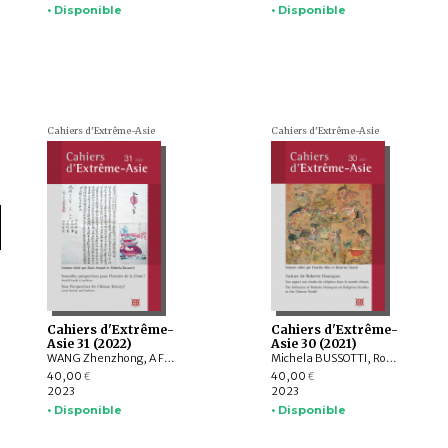
• Disponible
• Disponible
Cahiers d'Extrême-Asie
Cahiers d'Extrême-Asie
Cahiers d'Extrême-
Cahiers d'Extrême-
Asie 31 (2022)
Asie 30 (2021)
WANG Zhenzhong, A Feng, ZHANG Yi, SATŌ Yoshifumi, HUANG Zhifan, LIU Shigu, ZHENG Zhenman, LUI Wing Sing, LIU Boshan, YANG Cheng
Michela BUSSOTTI, Roberte HAMAYON, Fiorella ALLIO, Béatrice DAVID, Gilles BOILEAU, Aurélie NÉVOT, Stéphanie HOMOLA, Benoît VERMANDER, Hsun CHANG, PAN Junliang, Marie PARMENTIER
40,00
40,00
€
€
2023
2023
• Disponible
• Disponible