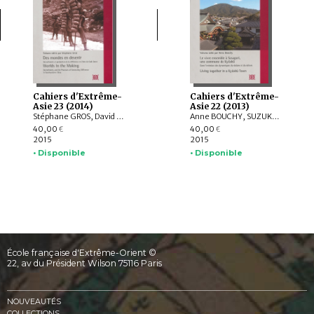
Cahiers d'Extrême-
Cahiers d'Extrême-
Asie 23 (2014)
Asie 22 (2013)
Stéphane GROS, David G. ATWILL, Edwin SCHMITT, Sylvie BEAUD, Lara MACONI, Vanessa FRANGVILLE, TANG Yun, ZHANG Yuan, Patrick BOOZ, Valérie VANDENABEELE, Tami BLUMENFIELD
Anne BOUCHY, SUZUKI Masataka, MORI Hiroko, NAKAYAMA Kazuhisa, Charlotte LAMOTTE, ISHIKAWA Toshiko, KANDA Yoriko
40,00
40,00
€
€
2015
2015
• Disponible
• Disponible
École française d'Extrême-Orient ©
22, av du Président Wilson 75116 Paris
NOUVEAUTÉS
COLLECTIONS