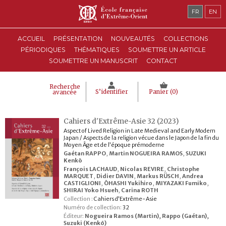
FR
EN
ACCUEIL
PRÉSENTATION
NOUVEAUTÉS
COLLECTIONS
PÉRIODIQUES
THÉMATIQUES
SOUMETTRE UN ARTICLE
SOUMETTRE UN MANUSCRIT
CONTACT
Recherche
S’identifier
Panier (
0
)
avancée
Cahiers d'Extrême-Asie 32 (2023)
Aspect of Lived Religion in Late Medieval and Early Modern
Japan / Aspects de la religion vécue dans le Japon de la fin du
Moyen Âge et de l’époque prémoderne
Gaétan RAPPO
,
Martin NOGUEIRA RAMOS
,
SUZUKI
Kenkō
François LACHAUD
,
Nicolas REVIRE
,
Christophe
MARQUET
,
Didier DAVIN
,
Markus RÜSCH
,
Andrea
CASTIGLIONI
,
ŌHASHI Yukihiro
,
MIYAZAKI Fumiko
,
SHIRAI Yoko Hsueh
,
Carina ROTH
Collection :
Cahiers d'Extrême-Asie
Numéro de collection:
32
Éditeur:
Nogueira Ramos (Martin)
,
Rappo (Gaétan)
,
Suzuki (Kenkō)