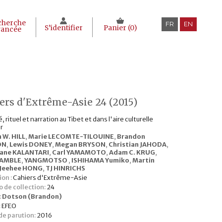
cherche
FR
EN
S’identifier
Panier (
0
)
vancée
ers d'Extrême-Asie 24 (2015)
 rituel et narration au Tibet et dans l'aire culturelle
r
 W. HILL
,
Marie LECOMTE-TILOUINE
,
Brandon
ON
,
Lewis DONEY
,
Megan BRYSON
,
Christian JAHODA
,
iane KALANTARI
,
Carl YAMAMOTO
,
Adam C. KRUG
,
GAMBLE
,
YANGMOTSO
,
ISHIHAMA Yumiko
,
Martin
Jeehee HONG
,
TJ HINRICHS
ion :
Cahiers d'Extrême-Asie
 de collection:
24
:
Dotson (Brandon)
:
EFEO
e parution:
2016