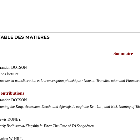
TABLE DES MATIÈRES
Sommaire
randon DOTSON
 nos lecteurs
ote sur la transliteration et la transcription phonétique / Note on Transliteration and Phonetic
ontributions
randon DOTSON
aming the King: Accession, Death, and Afterlife through the Re-, Un-, and Nick-Naming of Tib
ewis DONEY,
arly Bodhisattva-Kingship in Tibet: The Case of Tri Songdétsen
athan W. HILL