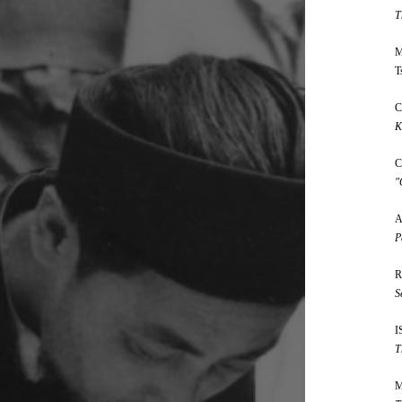
T
M
T
C
K
C
"
A
P
R
S
I
T
M