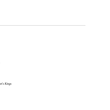
s
et's Kings