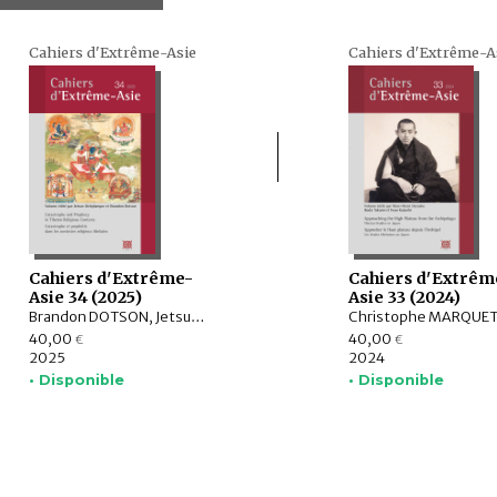
Cahiers d'Extrême-Asie
Cahiers d'Extrême-A
Cahiers d'Extrême-
Cahiers d'Extrêm
Asie 34 (2025)
Asie 33 (2024)
Brandon DOTSON, Jetsun DELEPLANQUE, Rory LINDSAY, Natasha MIKLES, Matthew KING, Naljor TSERING, SHAO Jiade, QIN Sen, SHEN Ting
40,00
40,00
€
€
2025
2024
• Disponible
• Disponible