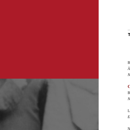
B
À
N
C
B
N
L
E
N