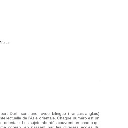
 Murals
rt Durt, sont une revue bilingue (français-anglais)
intellectuelle de l’Asie orientale. Chaque numéro est un
sie orientale. Les sujets abordés couvrent un champ qui
sme coréen, en passant par les diverses écoles du