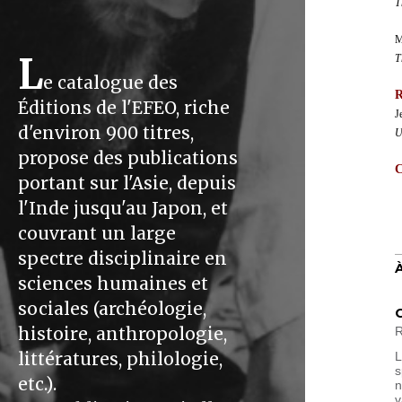
T
M
L
T
e catalogue des
R
Éditions de l'EFEO, riche
J
d'environ 900 titres,
U
propose des publications
C
portant sur l'Asie, depuis
l'Inde jusqu'au Japon, et
couvrant un large
spectre disciplinaire en
sciences humaines et
sociales (archéologie,
histoire, anthropologie,
R
littératures, philologie,
s
etc.).
n
v