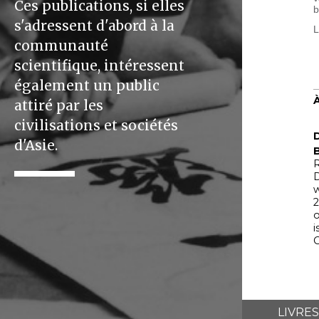
Ces publications, si elles
b
s'adressent d'abord à la
communauté
scientifique, intéressent
également un public
attiré par les
civilisations et sociétés
d'Asie.
R
D
w
2
o
i
C
LIVRES