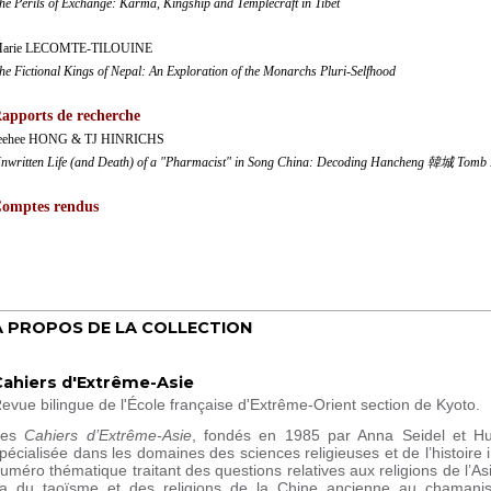
he Perils of Exchange: Karma, Kingship and Templecraft in Tibet
arie LECOMTE-TILOUINE
he Fictional Kings of Nepal: An Exploration of the Monarchs Pluri-Selfhood
apports de recherche
eehee HONG & TJ HINRICHS
nwritten Life (and Death) of a "Pharmacist" in Song China: Decoding Hancheng 韓城 Tomb
omptes rendus
À PROPOS DE LA COLLECTION
Cahiers d'Extrême-Asie
evue bilingue de l'École française d'Extrême-Orient section de Kyoto.
Les
Cahiers d’Extrême-Asie
, fondés en 1985 par Anna Seidel et Hube
pécialisée dans les domaines des sciences religieuses et de l’histoire 
uméro thématique traitant des questions relatives aux religions de l’A
a du taoïsme et des religions de la Chine ancienne au chamani