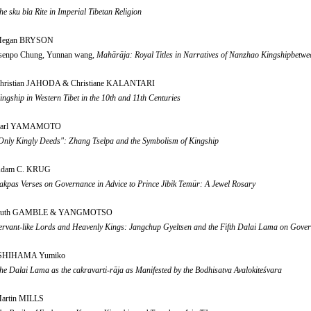
he sku bla Rite in Imperial Tibetan Religion
egan BRYSON
senpo Chung, Yunnan wang,
Mahārāja: Royal Titles in Narratives of Nanzhao Kingshipbetwe
hristian JAHODA & Christiane KALANTARI
ingship in Western Tibet in the 10th and 11th Centuries
arl YAMAMOTO
Only Kingly Deeds": Zhang Tselpa and the Symbolism of Kingship
dam C. KRUG
akpas Verses on Governance in Advice to Prince Jibik Temür: A Jewel Rosary
uth GAMBLE & YANGMOTSO
ervant-like Lords and Heavenly Kings: Jangchup Gyeltsen and the Fifth Dalai Lama on Gove
SHIHAMA Yumiko
he Dalai Lama as the cakravarti-rāja as Manifested by the Bodhisatva Avalokiteśvara
artin MILLS