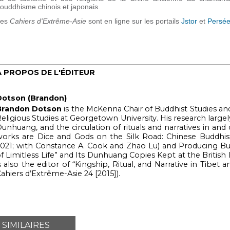
ouddhisme chinois et japonais.
Les
Cahiers d'Extrême-Asie
sont en ligne sur les portails
Jstor
et
Persé
À PROPOS DE L'ÉDITEUR
Dotson (Brandon)
Brandon Dotson
is the McKenna Chair of Buddhist Studies a
eligious Studies at Georgetown University. His research larg
unhuang, and the circulation of rituals and narratives in and
orks are Dice and Gods on the Silk Road: Chinese Buddhist D
021; with Constance A. Cook and Zhao Lu) and Producing Budd
f Limitless Life” and Its Dunhuang Copies Kept at the British
s also the editor of “Kingship, Ritual, and Narrative in Tibet 
ahiers d’Extrême-Asie 24 [2015]).
 SIMILAIRES