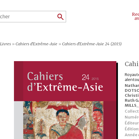
Re
a
Livres
»
Cahiers d'Extrême-Asie
»
Cahiers d'Extrême-Asie 24 (2015)
Cahi
Royauté,
alentou
Nathan
DOTS
Christ
Ruth 
MILLS
,
Collect
Numéro
Éditeur
Édition
Année d