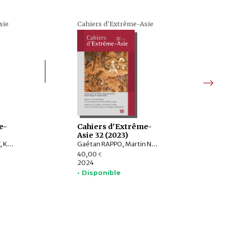
sie
Cahiers d'Extrême-Asie
e-
Cahiers d'Extrême-
Asie 32 (2023)
Christophe MARQUET, KOBAYASHI Ryōsuke, ONODA Shunzo, Marc-Henri DEROCHE, IKEDA Takumi, IWAO Kazushi, IUCHI Maho, KOMATSUBARA Yuri, ŌKAWA Kensaku, EBIHARA Shiho, LEE Chian-wei
Gaétan RAPPO, Martin NOGUEIRA RAMOS, SUZUKI Kenkō
40,00
€
2024
• Disponible