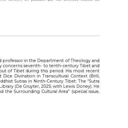
e
nd professor in the Department of Theology and
ely concerns seventh- to tenth-century Tibet and
 out of Tibet during this period. His most recent
ice Divination in Transcultural Context (Brill,
hist Sutras in Ninth-Century Tibet: The “Sutra
 Library (De Gruyter, 2025; with Lewis Doney). He
and the Surrounding Cultural Area” (special issue,