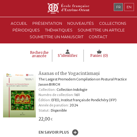
FR
EN
ACCUEIL
PRÉSENTATION
NOUVEAUTÉS
COLLECTIONS
PÉRIODIQUES
THÉMATIQUES
SOUMETTRE UN ARTICLE
SOUMETTRE UN MANUSCRIT
CONTACT
Recherche
S’identifier
Panier (
0
)
avancée
Āsanas of the Yogacintāmaṇi
The Largest Premodern Compilation on Postural Practice
Jason BIRCH
Collection :
Collection Indologie
Numéro de collection:
161
Édition:
EFEO, Institut français de Pondichéry (IFP)
Année de parution:
2024
Statut :
Disponible
22,00
€
EN SAVOIR PLUS