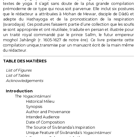
textes de yoga. Il s’agit sans doute de la plus grande compilation
prémoderne de ce type qui nous soit parvenue. Elle inclut six postures
que le rédacteur a attribuées à Mohan de Mewar, disciple de Dādū et
adepte du Haṭhayoga et de la pronostication de la respiration
(
svarodaya
). Ces postures faisaient partie d’une collection que les soufis
se sont appropriée et ont réutilisée, traduite en persan et illustrée pour
un traité royal commandé par le prince Salīm, le futur empereur
moghol Jahāngīr (r. 1605-1627 de notre ère). Ce livre présente cette
compilation unique,transmise par un manuscrit écrit de la main même
du rédacteur.
TABLE DES MATIÈRES
List of Figures
List of Tables
Acknowledgements
Introduction
The
Yogacintāmaṇi
Historical Milieu
Synopsis
Author and Provenance
Intended Audience
Date of Composition
The Source of Śivānanda’s Inspiration
Unique Feature of Śivānanda’s
Yogacintāmaṇi