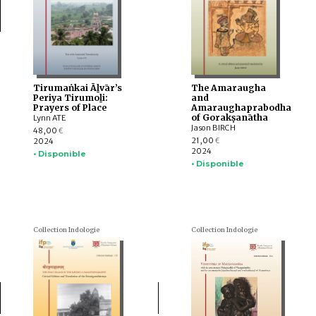
Tirumaṅkai Āḻvār’s
The Amaraugha
Periya Tirumoḻi:
and
Prayers of Place
Amaraughaprabodha
of Gorakṣanātha
Lynn ATE
Jason BIRCH
48,00
€
21,00
2024
€
2024
• Disponible
• Disponible
Collection Indologie
Collection Indologie