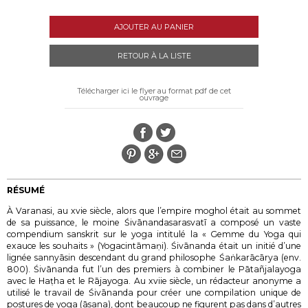
AJOUTER AU PANIER
RETOUR À LA LISTE
Télécharger ici le flyer au format pdf de cet
ouvrage
RÉSUMÉ
À Varanasi, au xvie siècle, alors que l’empire moghol était au sommet
de sa puissance, le moine Śivānandasarasvatī a composé un vaste
compendium sanskrit sur le yoga intitulé la « Gemme du Yoga qui
exauce les souhaits » (
Yogacintāmaṇi
). Śivānanda était un initié d’une
lignée
sannyāsin
descendant du grand philosophe Śaṅkarācārya (env.
800). Śivānanda fut l’un des premiers à combiner le Pātañjalayoga
avec le Haṭha et le Rājayoga. Au xviie siècle, un rédacteur anonyme a
utilisé le travail de Śivānanda pour créer une compilation unique de
postures de yoga (
āsana
), dont beaucoup ne figurent pas dans d’autres