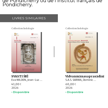
de Pondicherry ou de l'Institut français de
Pondicherry.
LIVRES SIMILAIRES
Collection Indologie
Collection Indologie
SVASTI ŚRĪ
Vidvanmānasaprasādinī
Eva WILDEN, Jean-Luc CHEVILLARD, Valérie GILLET, Charlotte SCHMID, Emmanuel FRANCIS-GONZE, Dominic GOODALL, T. RAJESWARI, Indra MANUEL, G. VIJAYAVENUGOPAL, Bharati RAMAN, Y. SUBBARAYALU, Withney COX, Leslie C. ORR, Appasamy MURUGAIYAN, C. Ve SHANMUGAM
S.A.S. SARMA, Dominic GOODALL, Harunaga ISAACSON, Suganya ANANDAKICHENIN, Hugo DAVID, Kei KATAOKA, Victor D’AVELLA, Giovanni CIOTTI, Andrey KLEBANOV, Émilie AUSSANT, Maria Piera CANDOTTI, Tiziana PONTILLO, Sibylle KOCH, Vincenzo VERGIANI, Timothy C. CAHILL, Somedeva VASUDEVA, Luther OBROCK, M. VINOTH, Maṇi DRĀVIḌA, Akane SAITO, Alex WATSON, Daniele CUNEO, Yūto KAWAMURA
43,00
60,00
€
€
2026
2026
• Disponible
• Disponible