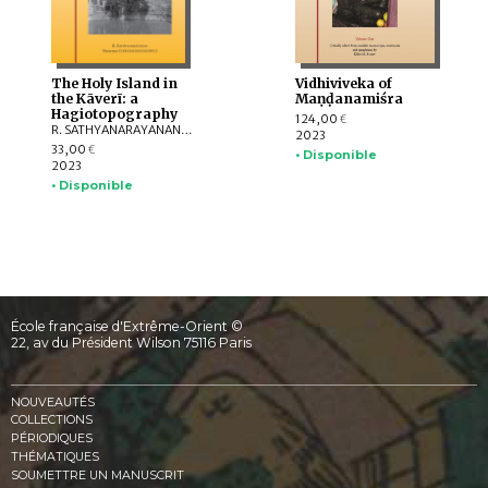
The Holy Island in
Vidhiviveka of
the Kāverī: a
Maṇḍanamiśra
Hagiotopography
124,00
€
R. SATHYANARAYANAN, Marzenna CZERNIAK-DROZDZOWICZ
2023
33,00
€
• Disponible
2023
• Disponible
École française d'Extrême-Orient ©
22, av du Président Wilson 75116 Paris
NOUVEAUTÉS
COLLECTIONS
PÉRIODIQUES
THÉMATIQUES
SOUMETTRE UN MANUSCRIT