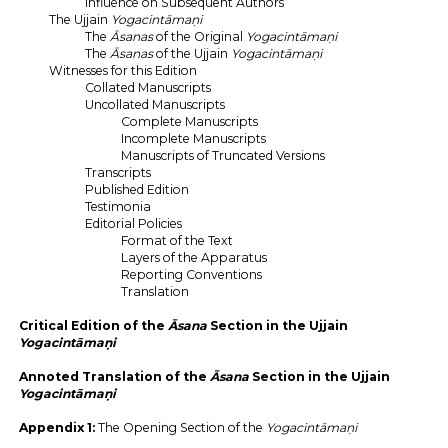
Influence on Subsequent Authors
The Ujjain
Yogacintāmaṇi
The
Āsanas
of the Original
Yogacintāmaṇi
The
Āsanas
of the Ujjain
Yogacintāmaṇi
Witnesses for this Edition
Collated Manuscripts
Uncollated Manuscripts
Complete Manuscripts
Incomplete Manuscripts
Manuscripts of Truncated Versions
Transcripts
Published Edition
Testimonia
Editorial Policies
Format of the Text
Layers of the Apparatus
Reporting Conventions
Translation
Critical Edition of the
Āsana
Section in the Ujjain
Yogacintāmaṇi
Annoted Translation of the
Āsana
Section in the Ujjain
Yogacintāmaṇi
Appendix 1:
The Opening Section of the
Yogacintāmaṇi