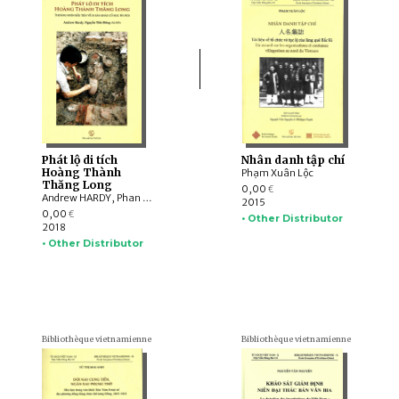
Phát lộ di tích
Nhân danh tập chí
Hoàng Thành
Phạm Xuân Lộc
Thăng Long
0,00
€
Andrew HARDY, Phan Huy Lê , Olivier TESSIER, Franciscus VERELLEN, NGUYỄN Tiến Đông, Nguyễn Gia Đối , Tống Trung Tín , Lê Thị Liên , Nguyễn Hồng Kiên , Nguyễn Văn Anh , Ðỗ Danh Huấn , Phạm Văn Triệu , Ðào Hùng , Phan Khanh , Nguyễn Thị Hậu , Diệp Ðình Hoa , Nguyễn Văn Sơn
2015
0,00
€
• Other Distributor
2018
• Other Distributor
Bibliothèque vietnamienne
Bibliothèque vietnamienne