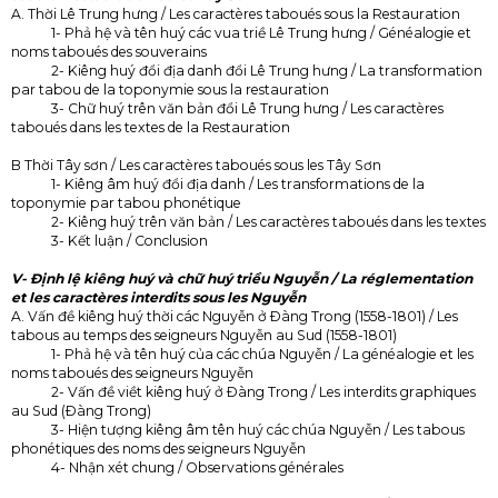
A. Thời Lê Trung hưng / Les caractères taboués sous la Restauration
1- Phả hệ và tên huý các vua triề Lê Trung hưng / Généalogie et
noms taboués des souverains
2- Kiêng huý đổi địa danh đổi Lê Trung hưng / La transformation
par tabou de la toponymie sous la restauration
3- Chữ huý trên văn bản đổi Lê Trung hưng / Les caractères
taboués dans les textes de la Restauration
B Thời Tây sơn / Les caractères taboués sous les Tây Sơn
1- Kiêng âm huý đổi địa danh / Les transformations de la
toponymie par tabou phonétique
2- Kiêng huý trên văn bản / Les caractères taboués dans les textes
3- Kết luận / Conclusion
V- Định lệ kiêng huý và chữ huý triều Nguyễn / La réglementation
et les caractères interdits sous les Nguyễn
A. Vấn đề kiêng huý thời các Nguyễn ở Ðàng Trong (1558-1801) / Les
tabous au temps des seigneurs Nguyễn au Sud (1558-1801)
1- Phả hệ và tên huý của các chúa Nguyễn / La généalogie et les
noms taboués des seigneurs Nguyễn
2- Vấn đề viềt kiêng huý ở Ðàng Trong / Les interdits graphiques
au Sud (Ðàng Trong)
3- Hiện tượng kiêng âm tên huý các chúa Nguyễn / Les tabous
phonétiques des noms des seigneurs Nguyễn
4- Nhận xét chung / Observations générales