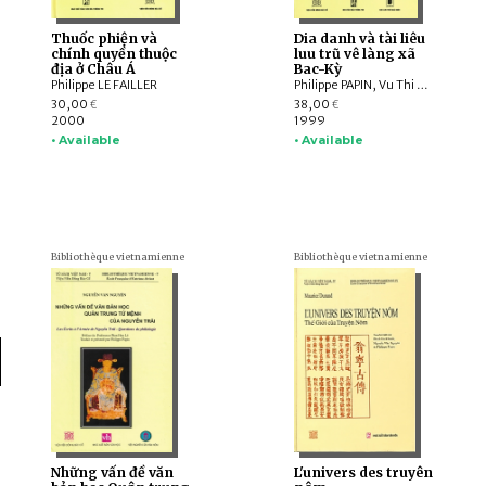
Thuốc phiện và
Dia danh và tài liêu
chính quyền thuộc
luu trũ vê làng xã
địa ở Châu Á
Bac-Kỳ
Philippe LE FAILLER
Philippe PAPIN, Vu Thi Minh Huong , Nguyên Van Nguyên
30,00
38,00
€
€
2000
1999
• Available
• Available
Bibliothèque vietnamienne
Bibliothèque vietnamienne
Những vấn đề văn
L'univers des truyên