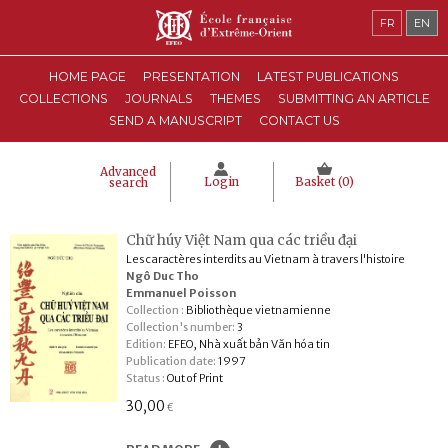
FR
EN
HOME PAGE
PRESENTATION
LATEST PUBLICATIONS
COLLECTIONS
JOURNALS
THEMES
SUBMITTING AN ARTICLE
SEND A MANUSCRIPT
CONTACT US
Advanced
Login
Basket (
0
)
search
Chữ húy Việt Nam qua các triều đại
Les caractères interdits au Vietnam à travers l'histoire
Ngô Duc Tho
Emmanuel Poisson
Collection :
Bibliothèque vietnamienne
Collection's number:
3
Edition:
EFEO, Nhà xuất bản Văn hóa tin
Publication date:
1997
Status :
Out of Print
30,00
€