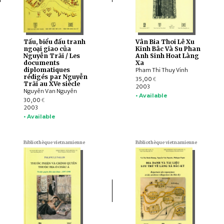
Tấu, biểu đấu tranh
Vân Bia Thoi Lê Xu
ngoại giao của
Kinh Bâc Và Su Phan
Nguyễn Trãi / Les
Anh Sinh Hoat Làng
documents
Xa
diplomatiques
Pham Thi Thuy Vinh
rédigés par Nguyễn
35,00
€
Trãi au XVe siècle
2003
Nguyên Van Nguyên
• Available
30,00
€
2003
• Available
Bibliothèque vietnamienne
Bibliothèque vietnamienne