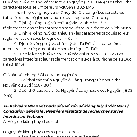
B. Kiêng huý dưới thới các vua triều Nguyễn (1802-1945) / Le tabou des
caractères sous les Empereurs Nguyễn (1802-1945)
1- Ðịnh lệ kiêng huý và chữ huý đời Gia Long / Les caractères
taboués et leur réglementation sous le règne de Gia Long
2- Ðịnh lệ kiêng huý và chữ huý đời Minh Mệnh / les
règlementations et les caractères taboués sous le règne de Minh Mệnh
3- Ðịnh lệ kiêng huý đời thiệu Trị / les caractères taboués et leur
réglementation sous le règne de Thiệu Trị
4- Ðịnh lệ kiêng huý và chữ huý đời Tự Ðức / Les caractères
interdits et leur réglementation sous le règne Tự Ðức
5- Ðịnh lệ kiêng huý và chữ huý các đời vua sau Tự Ðức / Les
caractères interdits et leur réglementation au-delà du règne de Tự Ðức
(1883-1945)
C. Nhận xét chung / Observations générales
1- Dưới thời các chúa Nguyễn ở Ðàng Trong / L’époque des
Nguyễn du Sud (1558-1801)
2- Dưới thời các vua triều Nguyễn / La dynastie des Nguyễn (1802-
1945)
VI- Kết luận: Nhận xét bước đầu về vấn đế kiêng húy ở Việt Nam /
Conclusion générale : Premiers résultats de recherches sur les
interdits au Vietnam
A. Về lý do kiêng huý / Les motifs
B. Quy tắc kiêng huý / Les règles de tabou