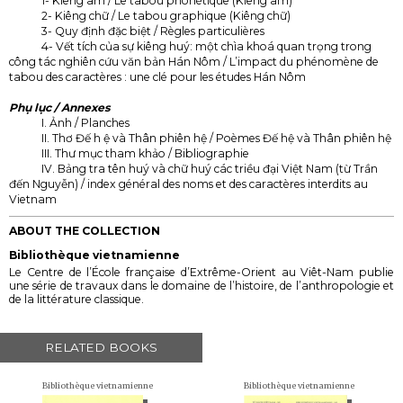
1- Kiêng âm / Le tabou phonétique (Kiêng âm)
2- Kiêng chữ / Le tabou graphique (Kiêng chữ)
3- Quy định đặc biệt / Règles particulières
4- Vết tích của sự kiêng huý: một chìa khoá quan trọng trong
công tác nghiên cứu văn bản Hán Nôm / L’impact du phénomène de
tabou des caractères : une clé pour les études Hán Nôm
Phụ lục / Annexes
I. Ảnh / Planches
II. Thơ Ɖế h ệ và Thân phiên hệ / Poèmes Ɖế hệ và Thân phiên hệ
III. Thư mục tham khảo / Bibliographie
IV. Bảng tra tên huý và chữ huý các triều đại Việt Nam (từ Trần
đến Nguyễn) / index général des noms et des caractères interdits au
Vietnam
ABOUT THE COLLECTION
Bibliothèque vietnamienne
Le Centre de l’École française d’Extrême-Orient au Viêt-Nam publie
une série de travaux dans le domaine de l’histoire, de l’anthropologie et
de la littérature classique.
RELATED BOOKS
Bibliothèque vietnamienne
Bibliothèque vietnamienne