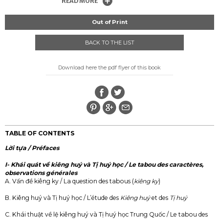
READ MORE
Out of Print
BACK TO THE LIST
Download here the pdf flyer of this book
TABLE OF CONTENTS
Lời tựa / Préfaces
I- Khái quát về kiêng huý và Tị huý học / Le tabou des caractères,
observations générales
A. Vấn đề kiêng ky / La question des tabous (
kiêng ky
)
B. Kiêng huý và Tị huý học / L’étude des
Kiêng huý
et des
Tị huý
C. Khái thuật về lệ kiêng huý và Tị huý học Trung Quốc / Le tabou des