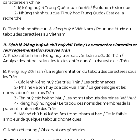
caractères en Chine
1- lệ kiêng huý ở Trung Quốc qua các đời / Évolution historique
2- Những thành tựu của Tị huý học Trung Quốc / État de la
recherche
D. Tình hình nghiên cứu lệ kiêng huý ở Việt Nam / Pour une étude du
tabou des caractères au Vietnam
II- Định lệ kiêng huý và chữ huý đời Trần / Les caractères interdits et
leur réglementation sous les Trân
A. Khảo sát tình hình kiêng huý trên các văn bản trước đời Trần /
Analyse des interdits dans les textes antérieurs à la dynastie des Trần
B. Kiêng huý đời Trần / La réglementation du tabou des caractères sous
les Trần
1- Các lệnh kiêng huý của triều Trần / Les ordonnances
2- Phả hệ và tên huý của các vua Trần / La généalogie et les
noms taboués des rois Trần
3- Tên huý các hoàng hậu / Les noms taboués des reines (
Nội huý
)
4- Kiêng huý họ ngoại / Le tabou des noms des membres de la
parenté maternelle des Trần
5- Một số chữ huý kiêng âm trong phạm vi hẹp / De la faible
ampleur de quelques tabous phonétiques
C. Nhận xét chung / Observations générales