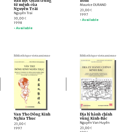
bản học Quân trung
nôm
từ mệnh của
Maurice DURAND
Nguyễn Trãi
23,00
€
Nguyên Trai
1997
30,00
€
• Available
1998
• Available
Bibliothèque vietnamienne
Bibliothèque vietnamienne
Van Tho Dông Kinh
Địa lý hành chính
Nghia Thuc
vùng Kinh-Bắc
Nguyên Van Huyên
23,00
€
23,00
1997
€