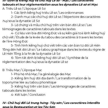
III- Định lệ kiêng huý và chữ huý Lê sơ - Mạc / Les caractères
taboués et leur réglementation sous les dynasties Lê sơ et Mạc
A. Triều Lê sơ / L’époque Lê Sơ
1- Các lệnh kiêng huý triều Lê sơ / Les ordonnances
2- Danh mục các chữ huý đời Lê sơ / Répertoire des caractères
huý
sous la dynastie Lê Sơ
3- Lệ chứng và mẫu chữ huý trên văn bản đời Lê sơ / Les
témoignages de caractères taboués dans les textes
4- Cứ liệu văn bia đời Hồng Ðức và sự kiên giải toả lệnh kiêng huý
chữ viết / Étude de la levée du tabou des caractères à travers les textes
de l’ère Hồng Ðức
5- Tình hình kiêng huý chữ viết trên các văn bản từ đời Lê Hiến
Tông đến hết đời Lê sơ / Le tabou graphique dans les textes du règne de
Lê Hiến Tông à la fin de la dynastie Lê Sơ
6- Tóm tắt định lệ kiêng huý đời Lê sơ / Synthèse de la
réglementation des
huý
sous la dynastie Lê sơ
B. Triều Mạc / L’époque Mạc
1- Phả hệ nhà Mạc / la généalogie des Mạc
2- Kiêng âm huý đời địa danh / La transformation de la
toponymie liée au tabou phonétique
3- Kiêng huý trên văn bản / Les témoignages de caractères
taboués dans les textes
4- Kết luận / Conclusion
IV- Chữ huý đời Lê trung hưng- Tây sơn / Les caractères interdits
sous la Restauration et les Tây Sơn