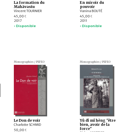
La formation du
En miroir du
Mahāvastu
pouvoir
Vincent TOURNIER
Vanina BOUTÉ
45,00
45,00
€
€
2017
2011
• Disponible
• Disponible
Monographies / PEFEO
Monographies / PEFEO
Le Don de voir
Yû dî mî hèng "être
bien, avoir de la
Charlotte SCHMID
force"
50,00
€