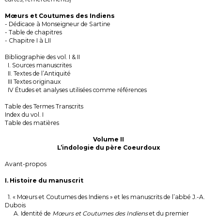
Mœurs et Coutumes des Indiens
- Dédicace à Monseigneur de Sartine
- Table de chapitres
- Chapitre I à LII
Bibliographie des vol. I & II
I. Sources manuscrites
II. Textes de l’Antiquité
III Textes originaux
IV Études et analyses utilisées comme références
Table des Termes Transcrits
Index du vol. I
Table des matières
Volume II
L’indologie du père Coeurdoux
Avant-propos
I. Histoire du manuscrit
1. « Mœurs et Coutumes des Indiens » et les manuscrits de l’abbé J.-A.
Dubois
A. Identité de
Mœurs et Coutumes des Indiens
et du premier