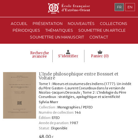
FR
EN
ACCUEIL
PRÉSENTATION
NOUVEAUTÉS
COLLECTIONS
PÉRIODIQUES
THÉMATIQUES
SOUMETTRE UN ARTICLE
SOUMETTRE UN MANUSCRIT
CONTACT
Recherche
S’identifier
Panier (
0
)
avancée
L'Inde philosophique entre Bossuet et
Voltaire
Tome 1 : Moeurs et coutumes des Indiens (1777). Un inédit
du Père Gaston-Laurent Coeurdoux dans la version de
Nicolas-Jacques Desvaulx ; Tome 2 : L'Indologie du Père
Coeurdoux : stratégies, apologétique et scientificité
Sylvia Murr
Collection :
Monographies / PEFEO
Numéro de collection:
146
Édition:
EFEO
Année de parution:
1987
Statut :
Disponible
48,00
€