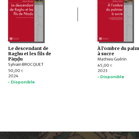
Le descendant de
À l’ombre du palm
Raghu et les fils de
à sucre
Pāṇḍu
Mathieu Guérin
Sylvain BROCQUET
45,00
€
50,00
2023
€
2024
• Disponible
• Disponible