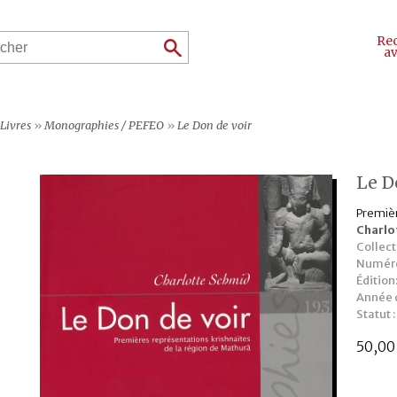
Re
a
Livres
»
Monographies / PEFEO
»
Le Don de voir
Le D
Premièr
Charlo
Collect
Numéro
Édition
Année d
Statut :
50,0