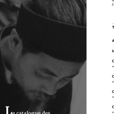
l
A
I
C
«
C
«
C
«
L
C
«
e catalogue des