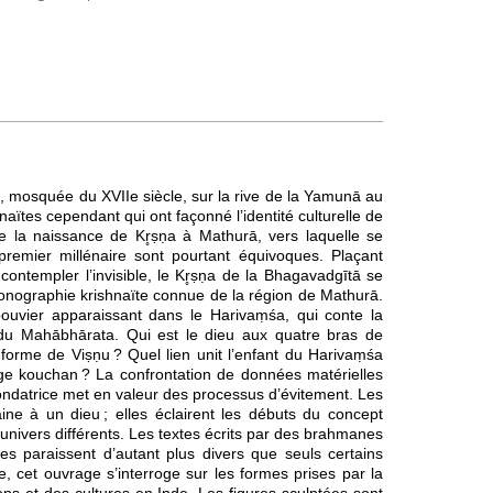
, mosquée du XVIIe siècle, sur la rive de la Yamunā au
naïtes cependant qui ont façonné l’identité culturelle de
tue la naissance de Kr̥ṣṇa à Mathurā, vers laquelle se
premier millénaire sont pourtant équivoques. Plaçant
r contempler l’invisible, le Kr̥ṣṇa de la Bhagavadgītā se
onographie krishnaïte connue de la région de Mathurā.
bouvier apparaissant dans le Harivaṃśa, qui conte la
du Mahābhārata. Qui est le dieu aux quatre bras de
forme de Viṣṇu ? Quel lien unit l’enfant du Harivaṃśa
’âge kouchan ? La confrontation de données matérielles
fondatrice met en valeur des processus d’évitement. Les
ne à un dieu ; elles éclairent les débuts du concept
univers différents. Les textes écrits par des brahmanes
es paraissent d’autant plus divers que seuls certains
, cet ouvrage s’interroge sur les formes prises par la
ns et des cultures en Inde. Les figures sculptées sont