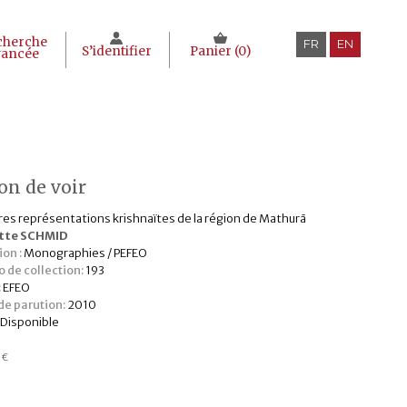
cherche
FR
EN
S’identifier
Panier (
0
)
vancée
on de voir
es représentations krishnaïtes de la région de Mathurā
tte SCHMID
ion :
Monographies / PEFEO
 de collection:
193
:
EFEO
e parution:
2010
Disponible
0
€