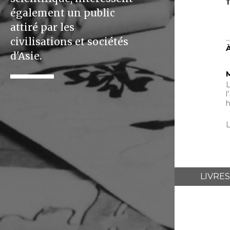
T
également un public
attiré par les
civilisations et sociétés
d'Asie.
L
l
h
LIVRES