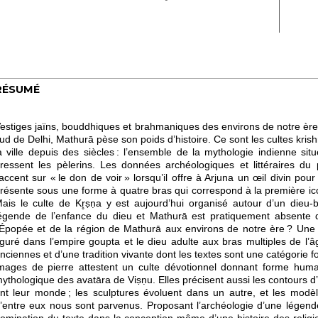
RÉSUMÉ
estiges jaïns, bouddhiques et brahmaniques des environs de notre ère
ud de Delhi, Mathurā pèse son poids d’histoire. Ce sont les cultes krish
a ville depuis des siècles : l’ensemble de la mythologie indienne si
ressent les pèlerins. Les données archéologiques et littéraires du 
’accent sur « le don de voir » lorsqu’il offre à Arjuna un œil divin pou
résente sous une forme à quatre bras qui correspond à la première ic
ais le culte de Kr̥ṣṇa y est aujourd’hui organisé autour d’un dieu-
égende de l’enfance du dieu et Mathurā est pratiquement absente 
’Épopée et de la région de Mathurā aux environs de notre ère ? Une 
iguré dans l’empire goupta et le dieu adulte aux bras multiples de l
nciennes et d’une tradition vivante dont les textes sont une catégorie 
mages de pierre attestent un culte dévotionnel donnant forme humai
ythologique des avatāra de Viṣṇu. Elles précisent aussi les contours d’
nt leur monde ; les sculptures évoluent dans un autre, et les modèl
’entre eux nous sont parvenus. Proposant l’archéologie d’une légende
omination du texte dans la conception même d’une histoire des religio