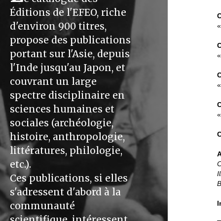
Éditions de l'EFEO, riche
C
d'environ 900 titres,
«
propose des publications
C
portant sur l'Asie, depuis
«
l'Inde jusqu'au Japon, et
C
couvrant un large
«
spectre disciplinaire en
C
sciences humaines et
«
sociales (archéologie,
C
histoire, anthropologie,
littératures, philologie,
etc.).
C
I
Ces publications, si elles
B
s'adressent d'abord à la
I
communauté
scientifique, intéressent