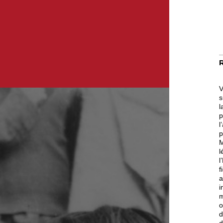
V
s
l
p
l
p
M
l
l
f
a
i
m
o
d
d