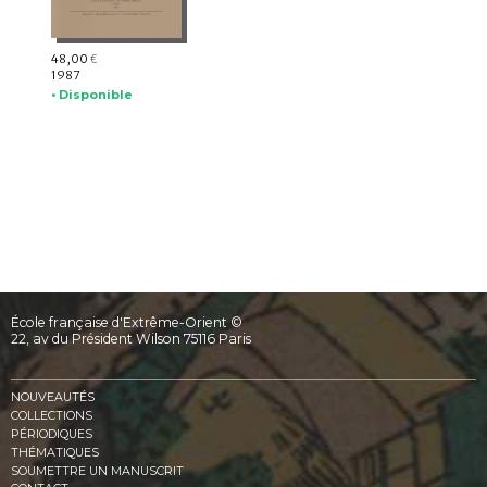
48,00
€
1987
• Disponible
École française d'Extrême-Orient ©
22, av du Président Wilson 75116 Paris
NOUVEAUTÉS
COLLECTIONS
PÉRIODIQUES
THÉMATIQUES
SOUMETTRE UN MANUSCRIT