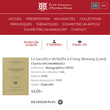
FR
EN
ACCUEIL
PRÉSENTATION
NOUVEAUTÉS
COLLECTIONS
PÉRIODIQUES
THÉMATIQUES
SOUMETTRE UN ARTICLE
SOUMETTRE UN MANUSCRIT
CONTACT
Recherche
S’identifier
Panier (
0
)
avancée
Le Sacrifice du buffle à S'ieng Khwang (Laos)
Charles ARCHAIMBAULT
Collection :
Monographies / PEFEO
Numéro de collection:
164
Édition:
EFEO
Année de parution:
1991
Statut :
Disponible
43,00
€
EN SAVOIR PLUS