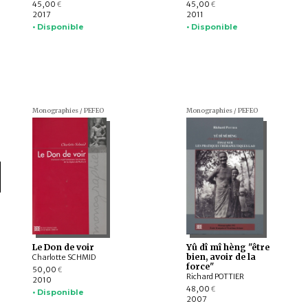
45,00
45,00
€
€
2017
2011
• Disponible
• Disponible
Monographies / PEFEO
Monographies / PEFEO
Le Don de voir
Yû dî mî hèng "être
bien, avoir de la
Charlotte SCHMID
force"
50,00
€
Richard POTTIER
2010
48,00
€
• Disponible
2007