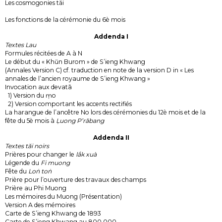
Les cosmogonies tăi
Les fonctions de la cérémonie du 6è mois
Addenda I
Textes Lau
Formules récitées de A à N
Le début du « Khŭn Burom » de S’ieng Khwang
(Annales Version C) cf. traduction en note de la version D in « Les
annales de l’ancien royaume de S’ieng Khwang »
Invocation aux devatā
1) Version du ṃo
2) Version comportant les accents rectifiés
La harangue de l’ancêtre No lors des cérémonies du 12è mois et de la
fête du 5è mois à
Ḷuong P’răbang
Addenda II
Textes tăi noirs
Prières pour changer le
lắk xuà
Légende du
Fi muong
Fête du
Loṅ toṅ
Prière pour l’ouverture des travaux des champs
Prière au Phi Muong
Les mémoires du Muong (Présentation)
Version A des mémoires
Carte de S’ieng Khwang de 1893
Carte de S’ieng Khwang au 800.000