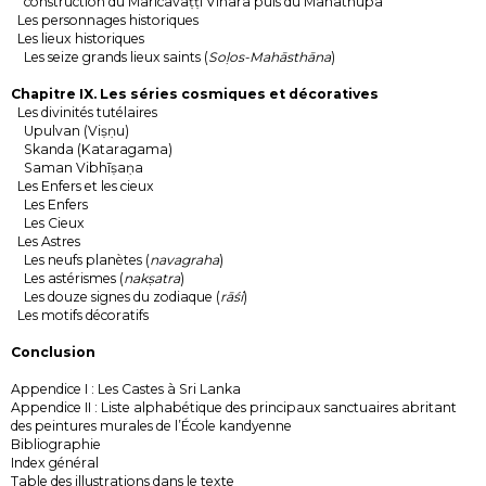
construction du Maricavaṭṭi Vihāra puis du Mahāthūpa
Les personnages historiques
Les lieux historiques
Les seize grands lieux saints (
Soḷos-Mahāsthāna
)
Chapitre IX. Les séries cosmiques et décoratives
Les divinités tutélaires
Upulvan (Viṣṇu)
Skanda (Kataragama)
Saman Vibhīṣaṇa
Les Enfers et les cieux
Les Enfers
Les Cieux
Les Astres
Les neufs planètes (
navagraha
)
Les astérismes (
nakṣatra
)
Les douze signes du zodiaque (
rāśi
)
Les motifs décoratifs
Conclusion
Appendice I : Les Castes à Sri Lanka
Appendice II : Liste alphabétique des principaux sanctuaires abritant
des peintures murales de l’École kandyenne
Bibliographie
Index général
Table des illustrations dans le texte