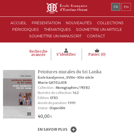
FR
EN
ACCUEIL
PRÉSENTATION
NOUVEAUTÉS
COLLECTIONS
PÉRIODIQUES
THÉMATIQUES
SOUMETTRE UN ARTICLE
SOUMETTRE UN MANUSCRIT
CONTACT
Recherche
S’identifier
Panier (
0
)
avancée
Peintures murales du Sri Lanka
École kandyenne, XVIIIe-XIXe siècle
Marie GATELLIER
Collection :
Monographies / PEFEO
Numéro de collection:
162
Édition:
EFEO
Année de parution:
1991
Statut :
Disponible
40,00
€
EN SAVOIR PLUS