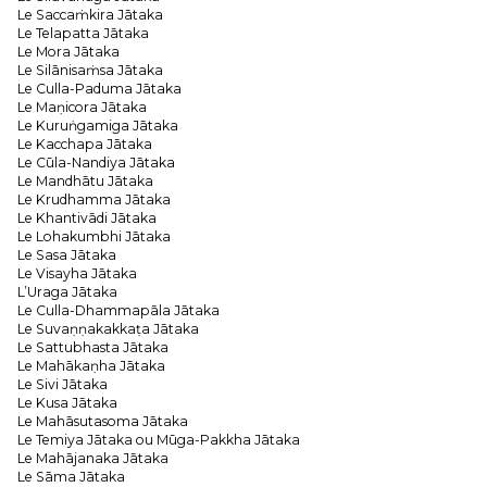
Le Saccaṁkira Jātaka
Le Telapatta Jātaka
Le Mora Jātaka
Le Silānisaṁsa Jātaka
Le Culla-Paduma Jātaka
Le Maṇicora Jātaka
Le Kuruṅgamiga Jātaka
Le Kacchapa Jātaka
Le Cūla-Nandiya Jātaka
Le Mandhātu Jātaka
Le Krudhamma Jātaka
Le Khantivādi Jātaka
Le Lohakumbhi Jātaka
Le Sasa Jātaka
Le Visayha Jātaka
L’Uraga Jātaka
Le Culla-Dhammapāla Jātaka
Le Suvaṇṇakakkaṭa Jātaka
Le Sattubhasta Jātaka
Le Mahākaṇha Jātaka
Le Sivi Jātaka
Le Kusa Jātaka
Le Mahāsutasoma Jātaka
Le Temiya Jātaka ou Mūga-Pakkha Jātaka
Le Mahājanaka Jātaka
Le Sāma Jātaka