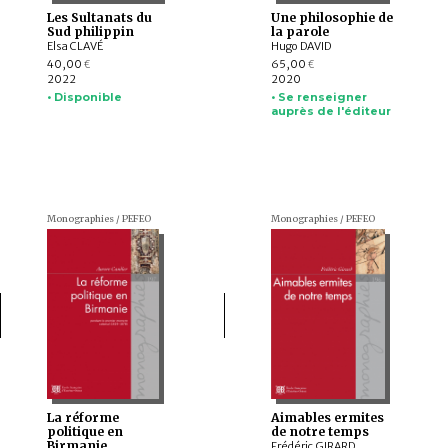
Les Sultanats du
Une philosophie de
Sud philippin
la parole
Elsa CLAVÉ
Hugo DAVID
40,00
65,00
€
€
2022
2020
• Disponible
• Se renseigner
auprès de l'éditeur
Monographies / PEFEO
Monographies / PEFEO
La réforme
Aimables ermites
politique en
de notre temps
Birmanie
Frédéric GIRARD