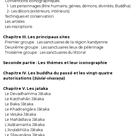
Conventions iconographiques
1- Les personnages (être humains, génies, démons, divinités, Buddha)
2- Les décors (extérieurs, intérieurs)
Techniques et conservation
Les artistes
Les inscriptions
Chapitre III. Les principaux sites
Premier groupe : Les sanctuaires de la région kandyenne
Deuxième groupe : Les sanctuaires lieux de pèlerinage
Troisième groupe : Les sanctuaires du littoral
Seconde partie : Les thèmes et leur iconographie
Chapitre IV. Les buddha du passé et les vingt-quatre
autorisations (
Sūvisi-vivaraṇa
)
Chapitre V. Les jataka
Le Devadhamma Jātaka
Le Kaṭṭhahāri Jātaka
Le Baka Jātaka
Le Khadiraṅgāra Jātaka
Le Veḷuka Jātaka
Le Mahāsīlava Jātaka
L’Asātamanta Jātaka
L’Aṇḍabhūta Jātaka
Le Sīlavanāga Jātaka