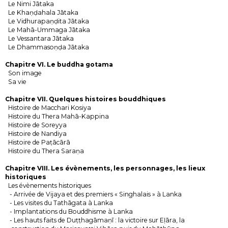
Le Nimi Jātaka
Le Khaṇḍahala Jātaka
Le Vidhurapaṇḍita Jātaka
Le Mahā-Ummaga Jātaka
Le Vessantara Jātaka
Le Dhammasoṇḍa Jātaka
Chapitre VI. Le buddha gotama
Son image
Sa vie
Chapitre VII. Quelques histoires bouddhiques
Histoire de Macchari Kosiya
Histoire du Thera Mahā-Kappina
Histoire de Soreyya
Histoire de Nandiya
Histoire de Paṭācārā
Histoire du Thera Saraṇa
Chapitre VIII. Les évènements, les personnages, les lieux
historiques
Les évènements historiques
- Arrivée de Vijaya et des premiers « Singhalais » à Lanka
- Les visites du Tathāgata à Lanka
- Implantations du Bouddhisme à Lanka
- Les hauts faits de Duṭṭhagāmaṇī : la victoire sur Eḷāra, la