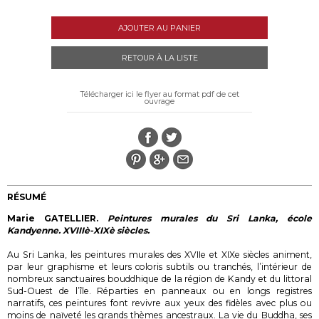
AJOUTER AU PANIER
RETOUR À LA LISTE
Télécharger ici le flyer au format pdf de cet
ouvrage
RÉSUMÉ
Marie GATELLIER.
Peintures murales du Sri Lanka, école
Kandyenne. XVIIIè-XIXè siècles.
Au Sri Lanka, les peintures murales des XVIIe et XIXe siècles animent,
par leur graphisme et leurs coloris subtils ou tranchés, l’intérieur de
nombreux sanctuaires bouddhique de la région de Kandy et du littoral
Sud-Ouest de l’île. Réparties en panneaux ou en longs registres
narratifs, ces peintures font revivre aux yeux des fidèles avec plus ou
moins de naïveté les grands thèmes ancestraux. La vie du Buddha, ses