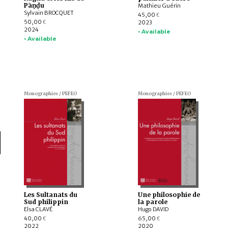
Pāṇḍu
Mathieu Guérin
Sylvain BROCQUET
45,00
€
50,00
2023
€
2024
• Available
• Available
Monographies / PEFEO
Monographies / PEFEO
Les Sultanats du
Une philosophie de
Sud philippin
la parole
Elsa CLAVÉ
Hugo DAVID
40,00
65,00
€
€
2022
2020