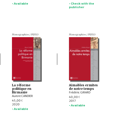
• Available
• Check with the
publisher
Monographies / PEFEO
Monographies / PEFEO
La réforme
Aimables ermites
politique en
de notre temps
Birmanie
Frédéric GIRARD
Aurore CANDIER
40,00
€
45,00
2017
€
2020
• Available
• Available