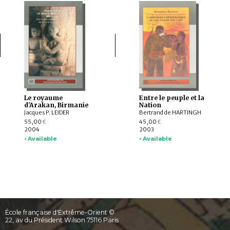
Le royaume
Entre le peuple et la
d'Arakan, Birmanie
Nation
Jacques P. LEIDER
Bertrand de HARTINGH
55,00
45,00
€
€
2004
2003
• Available
• Available
École française d'Extrême-Orient ©
22, av du Président Wilson 75116 Paris