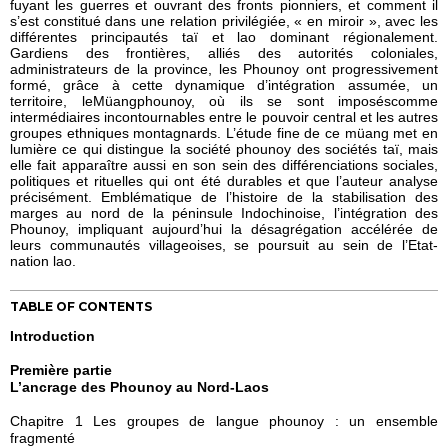
fuyant les guerres et ouvrant des fronts pionniers, et comment il
s’est constitué dans une relation privilégiée, « en miroir », avec les
différentes principautés taï et lao dominant régionalement.
Gardiens des frontières, alliés des autorités coloniales,
administrateurs de la province, les Phounoy ont progressivement
formé, grâce à cette dynamique d’intégration assumée, un
territoire, leMüangphounoy, où ils se sont imposéscomme
intermédiaires incontournables entre le pouvoir central et les autres
groupes ethniques montagnards. L’étude fine de ce müang met en
lumière ce qui distingue la société phounoy des sociétés taï, mais
elle fait apparaître aussi en son sein des différenciations sociales,
politiques et rituelles qui ont été durables et que l’auteur analyse
précisément. Emblématique de l’histoire de la stabilisation des
marges au nord de la péninsule Indochinoise, l’intégration des
Phounoy, impliquant aujourd’hui la désagrégation accélérée de
leurs communautés villageoises, se poursuit au sein de l’Etat-
nation lao.
TABLE OF CONTENTS
Introduction
Première partie
L’ancrage des Phounoy au Nord-Laos
Chapitre 1 Les groupes de langue phounoy : un ensemble
fragmenté