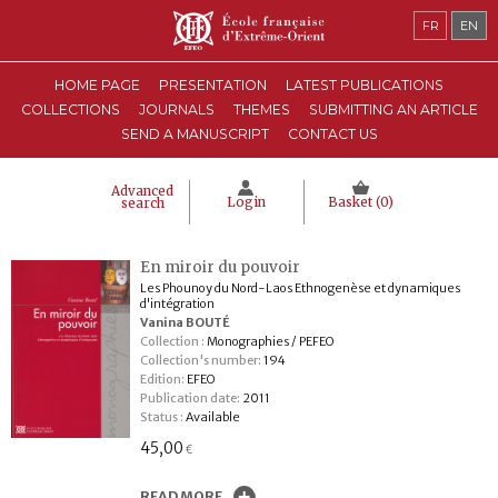
FR
EN
HOME PAGE
PRESENTATION
LATEST PUBLICATIONS
COLLECTIONS
JOURNALS
THEMES
SUBMITTING AN ARTICLE
SEND A MANUSCRIPT
CONTACT US
Advanced
Login
Basket (
0
)
search
En miroir du pouvoir
Les Phounoy du Nord-Laos Ethnogenèse et dynamiques
d'intégration
Vanina BOUTÉ
Collection :
Monographies / PEFEO
Collection's number:
194
Edition:
EFEO
Publication date:
2011
Status :
Available
45,00
€
READ MORE