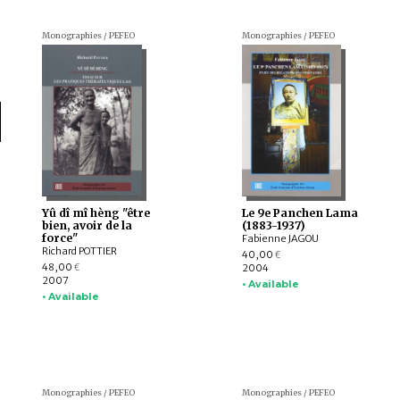
Monographies / PEFEO
Monographies / PEFEO
Yû dî mî hèng "être
Le 9e Panchen Lama
bien, avoir de la
(1883-1937)
force"
Fabienne JAGOU
Richard POTTIER
40,00
€
48,00
2004
€
2007
• Available
• Available
Monographies / PEFEO
Monographies / PEFEO