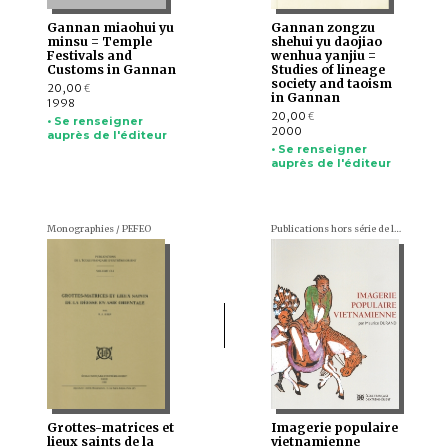
Gannan miaohui yu
Gannan zongzu
minsu = Temple
shehui yu daojiao
Festivals and
wenhua yanjiu =
Customs in Gannan
Studies of lineage
society and taoism
20,00
€
in Gannan
1998
20,00
€
• Se renseigner
2000
auprès de l'éditeur
• Se renseigner
auprès de l'éditeur
Monographies / PEFEO
Publications hors série de l'École française d'Extrême-Orient
Grottes-matrices et
Imagerie populaire
lieux saints de la
vietnamienne