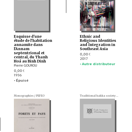
Esquisse d'une
Ethnic and
étude de l'habitation
Religious Identities
annamite dans
and Integration in
l'Annam
Southeast Asia
septentrional et
0,00
€
central, du Thanh
2017
Hoá au Binh Dinh
• Autre distributeur
Pierre GOUROU
0,00
€
1936
• Épuisé
Monographies / PEFEO
Traditional hakka society series (en chinois)