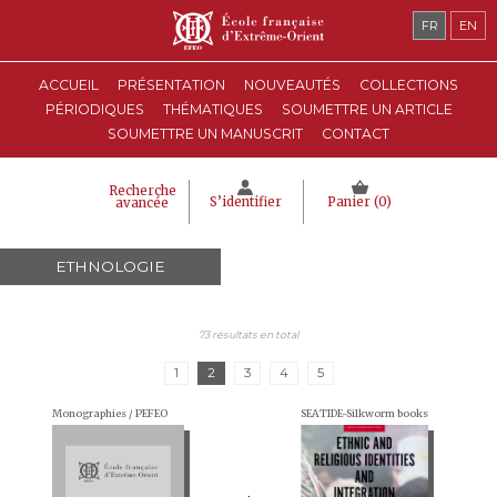
FR
EN
ACCUEIL
PRÉSENTATION
NOUVEAUTÉS
COLLECTIONS
PÉRIODIQUES
THÉMATIQUES
SOUMETTRE UN ARTICLE
SOUMETTRE UN MANUSCRIT
CONTACT
Recherche
S’identifier
Panier (
0
)
avancée
ETHNOLOGIE
73 résultats en total
1
2
3
4
5
Monographies / PEFEO
SEATIDE-Silkworm books