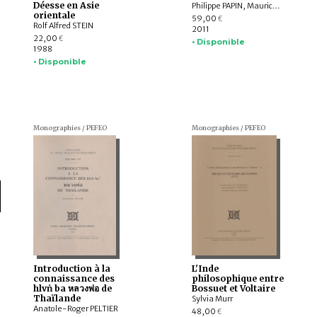
Déesse en Asie
Philippe PAPIN, Maurice DURAND
orientale
59,00
€
Rolf Alfred STEIN
2011
22,00
€
• Disponible
1988
• Disponible
Monographies / PEFEO
Monographies / PEFEO
Introduction à la
L'Inde
connaissance des
philosophique entre
hlvṅ ba หลวงพ่อ de
Bossuet et Voltaire
Thaïlande
Sylvia Murr
Anatole-Roger PELTIER
48,00
€