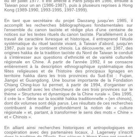
du Ier juillet 1977. Il est affecté à Paris jusqu'en 1986, ensuite à
Taiwan pour un an (1986-1987), puis à plusieurs reprises à Hong
Kong (1989-1990, 1993-1995, 1997-1999).
En tant que secrétaire du projet Daozang jusqu'en 1985, il
accomplit les recherches bibliographiques fondamentales sur
l'ensemble du canon taoïste et rédige plus d'une centaine de
notices sur les textes rituels du canon taoïste. Parallèlement à ce
travail de caractère livresque et historique, il entreprend l'étude
systématique du rituel taoïste vivant, à Taiwan d'abord, jusqu'en
1987, puis sur le continent chinois. La découverte, en 1987, des
origines hakka de la tradition taoïste du Nord de Taiwan le conduit
à s'intéresser aux questions d'ethnicité et de variété culturelle
régionale en Chine. À partir de l'année 1992, il se consacre
entièrement à la description ethnographique systématique des
fêtes religieuses et de l'histoire des principaux lignages en
territoire hakka dans les trois provinces du Sud-Est : Fujian,
Jiangxi et Guangdong. Une bourse importante de la Fondation
Chiang Ching-kuo lui permet, à partir de 1994, d'organiser un
projet collectif avec les chercheurs de ces trois provinces sur le
thème « Structures et dynamique de la Chine rurale ». Dès 1995,
il crée la « Série sur la société hakka traditionnelle » (en chinois),
dont dix volumes sont déjà parus. Les résultats de ces recherches
contribuent à modifier profondément la notion de « culture
régionale » et, partant, à transformer le sens des mots « Chine »
et « Chinois ».
En alliant ainsi recherches historiques et antropologiques en
coopération avec des partenaires locaux, J. Lagerwey s'inscrit
dans la tradition de l'École. Ses séjours à Hong Kong ont conduit,