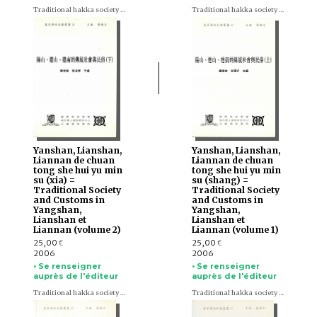
Traditional hakka society series (en chinois)
Traditional hakka society series (en chinois)
Yanshan, Lianshan,
Yanshan, Lianshan,
Liannan de chuan
Liannan de chuan
tong she hui yu min
tong she hui yu min
su (xia) =
su (shang) =
Traditional Society
Traditional Society
and Customs in
and Customs in
Yangshan,
Yangshan,
Lianshan et
Lianshan et
Liannan (volume 2)
Liannan (volume 1)
25,00
25,00
€
€
2006
2006
• Se renseigner
• Se renseigner
auprès de l'éditeur
auprès de l'éditeur
Traditional hakka society series (en chinois)
Traditional hakka society series (en chinois)