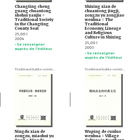
Changting cheng
Shixing xian de
guang chuantong
chuantong jingji,
shehui yanjiu =
zongzu yu zongjiao
Traditional Society
wenhua = The
in the Changting
Traditional
County Seat
Economy, Lineage
and Religious
25,00
€
Culture in Shixing
2004
25,00
€
• Se renseigner
2003
auprès de l'éditeur
• Se renseigner
auprès de l'éditeur
Traditional hakka society series (en chinois)
Traditional hakka society series (en chinois)
Ningdu xian de
Wuping de cunluo
zongzu, miaohui yu
wenhua = Village