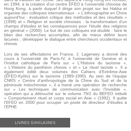
en 1994, à la création d'un centre EFEO à l'université chinoise de
Hong Kong, à partir duquel il dirige son projet sur les Hakka et
organise des colloques internationaux : « L'ethnographie en Chine
aujourd'hui : évaluation critique des méthodes et des résultats »
(1998) et « Religion et société chinoises : la transformation d'un
champs d'études et les conséquences pour l'étude des religions
en général » (2000). Le but de ces colloques est double : faire le
bilan des recherches accomplies, afin de mieux définir leurs
lacunes ; développer le dialogue entre chercheurs occidentaux et
chinois.
Lors de ses affectations en France, J. Lagerwey a donné des
cours à l'université de Paris-IV, à l'université de Genève et à
l'Institut catholique de Paris sur « L'Histoire du taoïsme »,
« L'Histoire du panthéon chinois » et « Le rituel taoïste ». Il a
également édité deux volumes des
Cahiers d'Extrême-Asie
(EFEO-Kyôto) sur le taoïsme (1989-1990). Au sein de l'équipe
CNRS « Centre d'anthropologie de la Chine du Sud et de la
péninsule Indochinoise », il a mené une opération de recherche
sur « Les techniques de communication avec l'Invisible »,
opération qui a débouché sur le volume 79/2 du
BEFEO
intitulé
« Comportement rituel et corps social en Asie » (1992). Il quitte
l'EFEO en 2000 pour occuper un poste de directeur d'études à
l'EPHE.
LIVRES SIMILAIRES