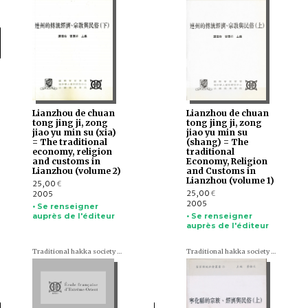
Lianzhou de chuan
Lianzhou de chuan
tong jing ji, zong
tong jing ji, zong
jiao yu min su (xia)
jiao yu min su
= The traditional
(shang) = The
economy, religion
traditional
and customs in
Economy, Religion
Lianzhou (volume 2)
and Customs in
Lianzhou (volume 1)
25,00
€
25,00
2005
€
2005
• Se renseigner
auprès de l'éditeur
• Se renseigner
auprès de l'éditeur
Traditional hakka society series (en chinois)
Traditional hakka society series (en chinois)