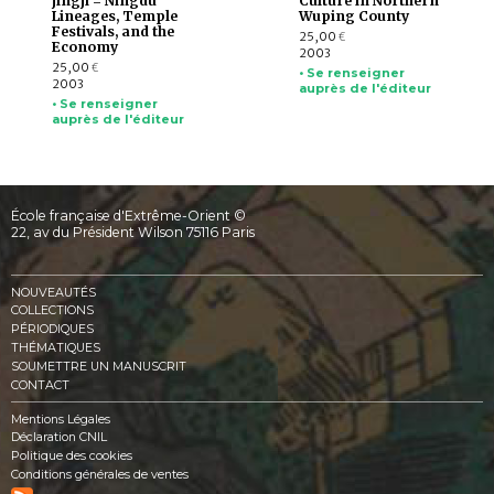
jingji = Ningdu
Culture in Northern
Lineages, Temple
Wuping County
Festivals, and the
25,00
€
Economy
2003
25,00
€
• Se renseigner
2003
auprès de l'éditeur
• Se renseigner
auprès de l'éditeur
École française d'Extrême-Orient ©
22, av du Président Wilson 75116 Paris
NOUVEAUTÉS
COLLECTIONS
PÉRIODIQUES
THÉMATIQUES
SOUMETTRE UN MANUSCRIT
CONTACT
Mentions Légales
Déclaration CNIL
Politique des cookies
Conditions générales de ventes