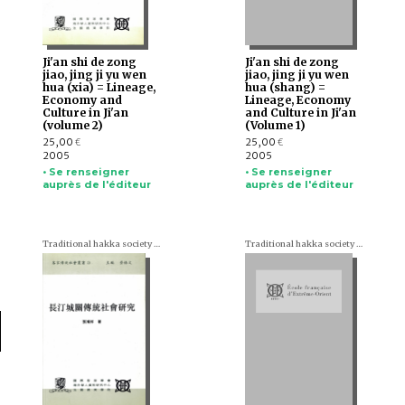
Ji'an shi de zong
Ji'an shi de zong
jiao, jing ji yu wen
jiao, jing ji yu wen
hua (xia) = Lineage,
hua (shang) =
Economy and
Lineage, Economy
Culture in Ji'an
and Culture in Ji'an
(volume 2)
(Volume 1)
25,00
25,00
€
€
2005
2005
• Se renseigner
• Se renseigner
auprès de l'éditeur
auprès de l'éditeur
Traditional hakka society series (en chinois)
Traditional hakka society series (en chinois)