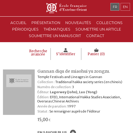
FR
EN
ACCUEIL
PRÉSENTATION
NOUVEAUTÉS
COLLECTIONS
PÉRIODIQUES
THÉMATIQUES
SOUMETTRE UN ARTICLE
SOUMETTRE UN MANUSCRIT
CONTACT
Recherche
S’identifier
Panier (
0
)
avancée
Gannan diqu de miaohui yu zongzu.
Temple Festivals and Lineages in Gannan
Collection :
Traditional hakka society series (en chinois)
Numéro de collection:
3
Éditeur:
Lagerwey (John)
,
Luo (Yong)
Édition:
EFEO, International Hakka Studies Association,
Overseas Chinese Archives
Année de parution:
1997
Statut :
Se renseigner auprès de l'éditeur
15,00
€
EN SAVOIR PLUS