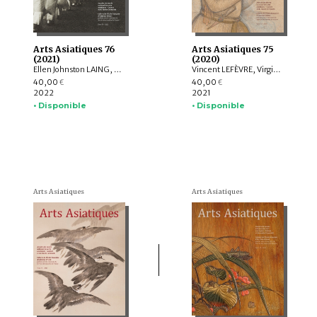
Arts Asiatiques 76
Arts Asiatiques 75
(2021)
(2020)
Ellen Johnston LAING, Nicolas REVIRE, Nachiket CHANCHANI, Rajat SANYAL, Manuela MOSCATIELLO, Rolf GIEBEL, David C. ANDOLFATTO, Jessie PONS
Vincent LEFÈVRE, Virginie OLIVIER, Rolf Heinrich KOCH, Louise ROCHE, LIU Shi-yee , Lucie CHOPARD, Claire DÉLÉRY, Roberto GARDELLIN, Coline LEFRANCQ
40,00
40,00
€
€
2022
2021
• Disponible
• Disponible
Arts Asiatiques
Arts Asiatiques