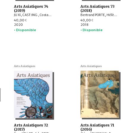
Arts Asiatiques 74
Arts Asiatiques 73
(2019)
(2018)
JU Xi, CAST:ING , Costantino MORETTI, Delphine MULARD, YUET Heng Wong
Bertrand PORTE, Hélène NJOTO, Pierre SIMEON, Sylvain ROY, Eiren SHEA, Anita Xiaoming WANG, Léa SAINT-RAYMOND, Johan LEVILLAIN, Soyeon KIM, Lucie LABBE
40,00
40,00
€
€
2020
2018
• Disponible
• Disponible
Arts Asiatiques
Arts Asiatiques
Arts Asiatiques 72
Arts Asiatiques 71
(2017)
(2016)