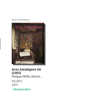
Arts Asiatiques
Arts Asiatiques 66
(2011)
Philippe PAPIN, Michela BUSSOTTI, François LACHAUD, Olivier TESSIER, Alain ARRAULT, Christophe MARQUET, James FLATH, J. S. EDGREN, Takagi GEN, Hélène BAYOU, Julien FAURY, Anne KERLAN, Francesca DAL LAGO, Nora Annesley TAYLOR
40,00
€
2011
• Disponible