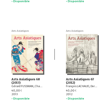
• Disponible
• Disponible
Arts Asiatiques
Arts Asiatiques
Arts Asiatiques 68
Arts Asiatiques 67
(2013)
(2012)
Gérard FUSSMAN, Charlotte SCHMID, Arlo GRIFFITHS, Nicolas REVIRE, Brice VINCENT, Rajat SANYAL, Niklas LEVERENZ, Camille SCHMITT, Pauline CHASSAING, Claire ILLOUZ, YANG Zehua, Cen DELIN
François LACHAUD, Doria TICHIT, Susan ERICKSON, Eileen HAU-LING LAM, Diane ZHANG-GOLDBERG, Birgitta AUGUSTIN, Cédric LAURENT, Shelagh VAINKER, Michaela PEJCOCHOVA, PENG Jinzhang, Emmanuel SIRON, KAWAMURA Yayoi , Letizia ARBETETA MIRA
40,00
40,00
€
€
2013
2012
• Disponible
• Disponible