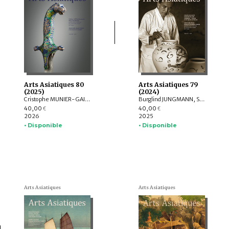
Arts Asiatiques 80
Arts Asiatiques 79
(2025)
(2024)
Cristophe MUNIER-GAILLARD, Arnaud BERTRAND, Valérie ZALESKI, Selvam THOREZ, Brice VINCENT, Anne-Colombe LAUNOIS, Mechtild MERTZ, ITOH Takao, Sylvain ROY, Mei MERCIER
Burglind JUNGMANN, Saarthak SINGH, LO HUI-CHI
40,00
40,00
€
€
2026
2025
• Disponible
• Disponible
Arts Asiatiques
Arts Asiatiques