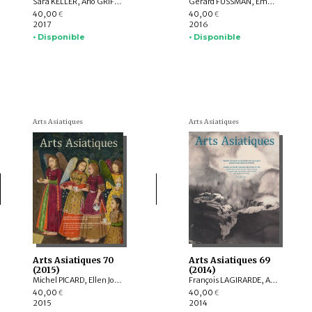
Sara KELLER, Arlo GRIFFITHS, Marine SCHOETTEL, Margaux TRAN QUYET CHINH, Cristophe MUNIER-GAILLARD, Joseph SCHEIER-DOLBERG, Michele MATTEINI, Ellen Johnston LAING, Adalbert J. GAIL, Leqi YU , Anne FORT
Gérard FUSSMAN, Emmanuel FRANCIS-GONZE, Peter STEWART, Selvam THOREZ, Hedwige MULTZER O’NAGHTEN, Pauline SEBILLAUD, LIU Xiaoxi, Ariane PERRIN, Bertrand PORTE, Nicolas REVIRE, Mael BELLEC
40,00
40,00
€
€
2017
2016
• Disponible
• Disponible
Arts Asiatiques
Arts Asiatiques
Arts Asiatiques 70
Arts Asiatiques 69
(2015)
(2014)
Michel PICARD, Ellen Johnston LAING, Natalia POLOS’MAK, Fiona KIDD, Elizabeth BAKER BRITE, Lukas NICKEL, Arnaud BERTRAND, Valérie ZALESKI
François LAGIRARDE, Arlo GRIFFITHS, Hedwige MULTZER O’NAGHTEN, Nachiket CHANCHANI, Alice BIANCHI, Pierre CAMBON, Dominique SOUTIF, Julia ESTEVE, Anne-Valérie SCHWEYER, Brice VINCENT, Pauline LUNSINGH SCHEURLEER
40,00
40,00
€
€
2015
2014