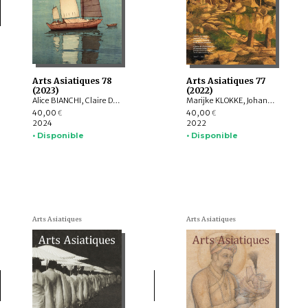
Arts Asiatiques 78
Arts Asiatiques 77
(2023)
(2022)
Alice BIANCHI, Claire DÉLÉRY, Roberto GARDELLIN, ASHWINI Lakshminarayanan, YAMABE Nobuyoshi, ZHAO Li, Sophie BIARD
Marijke KLOKKE, Johan LEVILLAIN, Parul Pandya DHAR, Gérard TOFFIN , Alexandre ASTIER, Saarthak SINGH, HUANG Hua, Nora BOURQUIN, ZHENG Yongsong
40,00
40,00
€
€
2024
2022
• Disponible
• Disponible
Arts Asiatiques
Arts Asiatiques