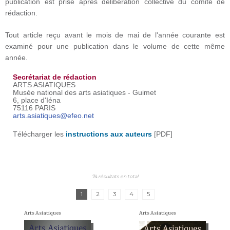
publication est prise après délibération collective du comité de
rédaction.
Tout article reçu avant le mois de mai de l'année courante est
examiné pour une publication dans le volume de cette même
année.
Secrétariat de rédaction
ARTS ASIATIQUES
Musée national des arts asiatiques - Guimet
6, place d'Iéna
75116 PARIS
arts.asiatiques@efeo.net
​Télécharger les
instructions aux auteurs
[PDF]
74 résultats en total
1
2
3
4
5
Arts Asiatiques
Arts Asiatiques