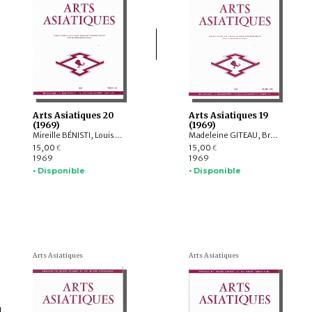
Arts Asiatiques 20
Arts Asiatiques 19
(1969)
(1969)
Mireille BÉNISTI, Louis MALLERET, Denys LOMBARD, Jean BOISSELIER, Marie-Thérèse De MALLMANN, Assadulah SOUREN, Melikian CHIRVANI, P.Z. PATTABIRAMIN, Tjan TJOE, Marguerite JALLUT
Madeleine GITEAU, Bruno DAGENS, Marguerite E. ADICEAM, Ivan STCHOUKINE, Shaïbaï MOSTAMINDI, Mariella MOSTAMINDI, Philippe GOUIN, James C. HARLE, Louis HAMBIS
15,00
15,00
€
€
1969
1969
• Disponible
• Disponible
Arts Asiatiques
Arts Asiatiques