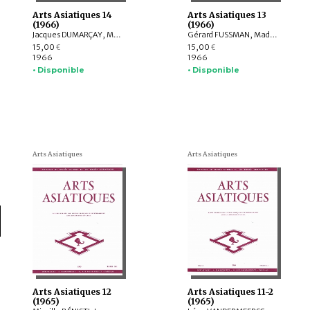
Arts Asiatiques 14
Arts Asiatiques 13
(1966)
(1966)
Jacques DUMARÇAY, Michel SOYMIÉ, Pierre RYCKMANS, Rita H. RÉGNIER, Ivan STCHOUKINE
Gérard FUSSMAN, Madeleine GITEAU, Marguerite E. ADICEAM, Roman GHIRSCHMAN, M.J. STEVE, Jean NAUDOU, B.N. GOSWAMY, Kamalesvar GOSWAMY
15,00
15,00
€
€
1966
1966
• Disponible
• Disponible
Arts Asiatiques
Arts Asiatiques
Arts Asiatiques 12
Arts Asiatiques 11-2
(1965)
(1965)