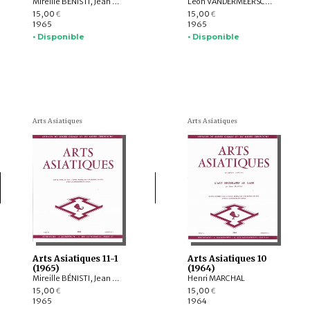
Mireille BÉNISTI, Jean BOISSELIER, André BAREAU, Marguerite E. ADICEAM, Ivan STCHOUKINE, R.C. AGRAWALA, N.P. Joshi, K. Krishna Murthy
Léon VANDERMEERSCH, Kamaleswar BHATTACHARYA, Marguerite E. ADICEAM, Roman GHIRSCHMAN, J.-S. NIGAM, Madeleine HALLADE, Mario BUSSAGLI
15,00
15,00
€
€
1965
1965
• Disponible
• Disponible
Arts Asiatiques
Arts Asiatiques
Arts Asiatiques 11-1
Arts Asiatiques 10
(1965)
(1964)
Mireille BÉNISTI, Jean BOISSELIER, Jeannine AUBOYER, Marie-Thérèse De MALLMANN, Louis BEZACIER, Paul MONIÉ, Claude CAHEN
Henri MARCHAL
15,00
15,00
€
€
1965
1964