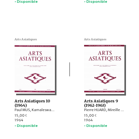
• Disponible
• Disponible
Arts Asiatiques
Arts Asiatiques
Arts Asiatiques 10
Arts Asiatiques 9
(1964)
(1962-1963)
Paul MUS, Kamaleswar BHATTACHARYA, Marie-Thérèse De MALLMANN, R.C. AGRAWALA, Roman GHIRSCHMAN, Klaus FISCHER, N.R. BANERJEE, Arion ROŞU
Pierre HUARD, Mireille BÉNISTI, Jean BOISSELIER, Marie-Thérèse De MALLMANN, Ming WONG, H. GOETZ, H. ROUSSET, L. COURTOIS
15,00
15,00
€
€
1964
1964
• Disponible
• Disponible