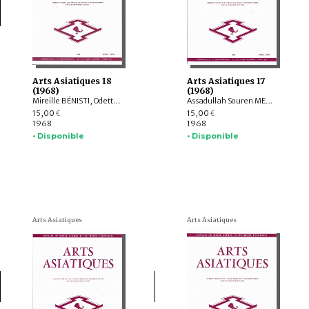
Arts Asiatiques 18
Arts Asiatiques 17
(1968)
(1968)
Mireille BÉNISTI, Odette VIENNOT, Albert LE BONHEUR, Germaine GUILLAUME, Ahmad Ali MOTAMEDI, Lennart EDELBERG, M.S. NAGARAJA RAO, Dr. SOEKMONO
Assadullah Souren MELIKIAN-CHIRVANI, Jean BOULBET, Bruno DAGENS, Marguerite E. ADICEAM, Ivan STCHOUKINE, Krishna RIBOUD, Roman GHIRSCHMAN, Gabriel VIAL
15,00
15,00
€
€
1968
1968
• Disponible
• Disponible
Arts Asiatiques
Arts Asiatiques