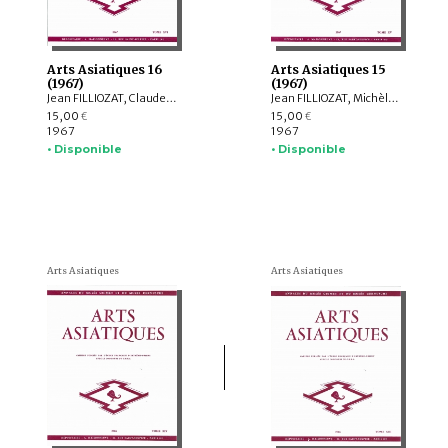
Arts Asiatiques 16
Arts Asiatiques 15
(1967)
(1967)
Jean FILLIOZAT, Claude JACQUES, Assadullah Souren MELIKIAN-CHIRVANI, Madeleine GITEAU, Michel SOYMIÉ, Sachchidanand SAHAI, André BAREAU, V.P. DWIVEDI
Jean FILLIOZAT, Michèle Pirazzoli-t'Serstevens, Marie-Thérèse De MALLMANN, Ivan STCHOUKINE, Roman GHIRSCHMAN
15,00
15,00
€
€
1967
1967
• Disponible
• Disponible
Arts Asiatiques
Arts Asiatiques