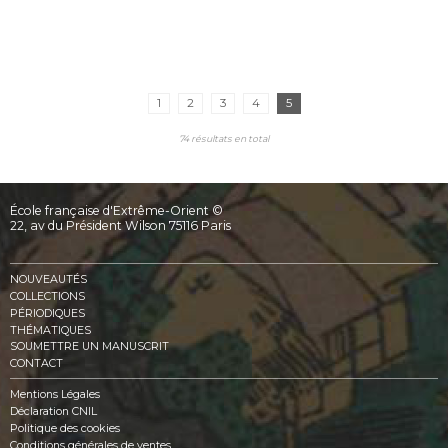
1
2
3
4
5
74 résultats en total
École française d'Extrême-Orient ©
22, av du Président Wilson 75116 Paris
NOUVEAUTÉS
COLLECTIONS
PÉRIODIQUES
THÉMATIQUES
SOUMETTRE UN MANUSCRIT
CONTACT
Mentions Légales
Déclaration CNIL
Politique des cookies
Conditions générales de ventes