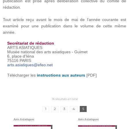
publication est prise après délibération collective du comité de
rédaction.
Tout article reçu avant le mois de mai de l'année courante est
examiné pour une publication dans le volume de cette même
année.
Secrétariat de rédaction
ARTS ASIATIQUES
Musée national des arts asiatiques - Guimet
6, place d'Iéna
75116 PARIS
arts.asiatiques@efeo.net
​Télécharger les
instructions aux auteurs
[PDF]
74 résultats en total
1
2
3
4
5
Arts Asiatiques
Arts Asiatiques