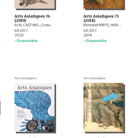
Arts Asiatiques 74
Arts Asiatiques 73
(2019)
(2018)
JU Xi, CAST:ING , Costantino MORETTI, Delphine MULARD, YUET Heng Wong
Bertrand PORTE, Hélène NJOTO, Pierre SIMEON, Sylvain ROY, Eiren SHEA, Anita Xiaoming WANG, Léa SAINT-RAYMOND, Johan LEVILLAIN, Soyeon KIM, Lucie LABBE
40,00
40,00
€
€
2020
2018
• Disponible
• Disponible
Arts Asiatiques
Arts Asiatiques