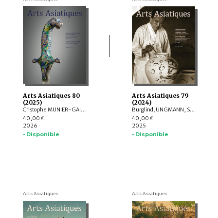
Arts Asiatiques 80
Arts Asiatiques 79
(2025)
(2024)
Cristophe MUNIER-GAILLARD, Arnaud BERTRAND, Valérie ZALESKI, Selvam THOREZ, Brice VINCENT, Anne-Colombe LAUNOIS, Mechtild MERTZ, ITOH Takao, Sylvain ROY, Mei MERCIER
Burglind JUNGMANN, Saarthak SINGH, LO HUI-CHI
40,00
40,00
€
€
2026
2025
• Disponible
• Disponible
Arts Asiatiques
Arts Asiatiques