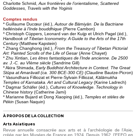
Charlotte Schmid,
Aux frontières de l’orientalisme, Scattered
Goddesses, Travels with the Yoginis
Comptes rendus
* Guillaume Ducœur (éd.),
Autour de Bāmiyān. De la Bactriane
hellénisée à l’Inde bouddhique
(Pierre Cambon)
* Christoph Cüppers, Leonard van der Kuijp et Ulrich Pagel (éd.),
Handbook of Tibetan Iconometry. A Guide to the Arts of the 17th
Century
(Matthew Kapstein)
* Zhang Changhong (éd.),
From the Treasury of Tibetan Pictorial
Art: Painted Scrolls of the Life of Gesar
(Anne Chayet)
* Zhu Xintian,
Les êtres fantastiques de l’Inde ancienne. De 2500
av. J.-C. au VIème siècle
(Sandrine Gill)
* Akira Shimada,
Early Buddhist Architecture in Context. The Great
Stūpa at Amarāvatī (ca. 300 BCE-300 CE)
(Claudine Bautze-Picron)
* Vasundhara Filliozat et Pierre-Sylvain Filliozat,
Kālāmukha
Temples of Karnataka. Art and Cultural Legacy
(Karine Ladrech)
* Dagmar Schäfer (éd.),
Cultures of Knowledge. Technology in
Chinese history
(Catherine Jami)
* Marianne Bujard et Dong Xiaoping (éd.),
Temples et stèles de
Pékin
(Susan Naquin)
À PROPOS DE LA COLLECTION
Arts Asiatiques
Revue annuelle consacrée aux arts et à l'archéologie de l'Asie,
créée par les Musées de France en 1924. Depuis 1962, l'EFEO en