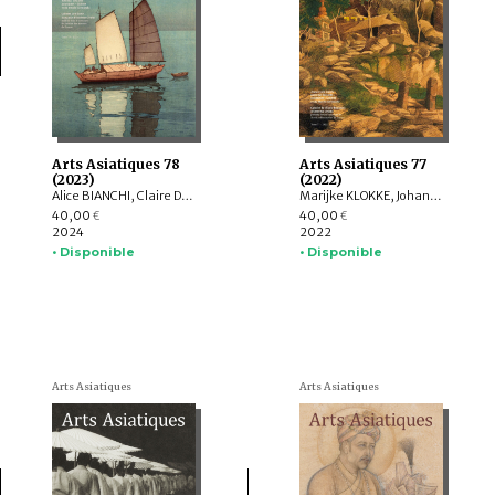
Arts Asiatiques 78
Arts Asiatiques 77
(2023)
(2022)
Alice BIANCHI, Claire DÉLÉRY, Roberto GARDELLIN, ASHWINI Lakshminarayanan, YAMABE Nobuyoshi, ZHAO Li, Sophie BIARD
Marijke KLOKKE, Johan LEVILLAIN, Parul Pandya DHAR, Gérard TOFFIN , Alexandre ASTIER, Saarthak SINGH, HUANG Hua, Nora BOURQUIN, ZHENG Yongsong
40,00
40,00
€
€
2024
2022
• Disponible
• Disponible
Arts Asiatiques
Arts Asiatiques