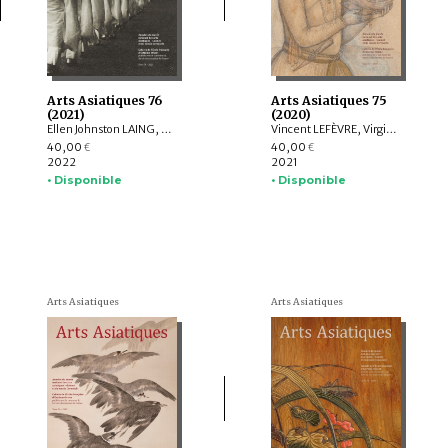
Arts Asiatiques 76
Arts Asiatiques 75
(2021)
(2020)
Ellen Johnston LAING, Nicolas REVIRE, Nachiket CHANCHANI, Rajat SANYAL, Manuela MOSCATIELLO, Rolf GIEBEL, David C. ANDOLFATTO, Jessie PONS
Vincent LEFÈVRE, Virginie OLIVIER, Rolf Heinrich KOCH, Louise ROCHE, LIU Shi-yee , Lucie CHOPARD, Claire DÉLÉRY, Roberto GARDELLIN, Coline LEFRANCQ
40,00
40,00
€
€
2022
2021
• Disponible
• Disponible
Arts Asiatiques
Arts Asiatiques