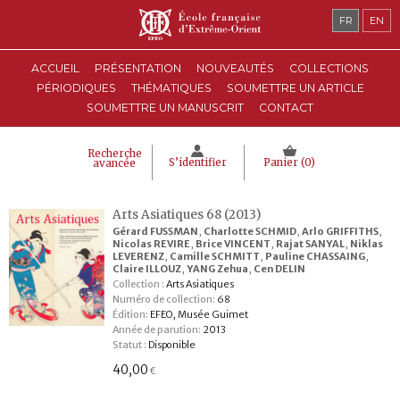
FR
EN
ACCUEIL
PRÉSENTATION
NOUVEAUTÉS
COLLECTIONS
PÉRIODIQUES
THÉMATIQUES
SOUMETTRE UN ARTICLE
SOUMETTRE UN MANUSCRIT
CONTACT
Recherche
S’identifier
Panier (
0
)
avancée
Arts Asiatiques 68 (2013)
Gérard FUSSMAN
,
Charlotte SCHMID
,
Arlo GRIFFITHS
,
Nicolas REVIRE
,
Brice VINCENT
,
Rajat SANYAL
,
Niklas
LEVERENZ
,
Camille SCHMITT
,
Pauline CHASSAING
,
Claire ILLOUZ
,
YANG Zehua
,
Cen DELIN
Collection :
Arts Asiatiques
Numéro de collection:
68
Édition:
EFEO, Musée Guimet
Année de parution:
2013
Statut :
Disponible
40,00
€