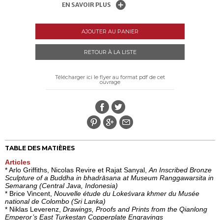
EN SAVOIR PLUS
AJOUTER AU PANIER
RETOUR À LA LISTE
Télécharger ici le flyer au format pdf de cet
ouvrage
TABLE DES MATIÈRES
Articles
* Arlo Griffiths, Nicolas Revire et Rajat Sanyal,
An Inscribed Bronze
Sculpture of a Buddha in bhadrāsana at Museum Ranggawarsita in
Semarang (Central Java, Indonesia)
* Brice Vincent,
Nouvelle étude du Lokeśvara khmer du Musée
national de Colombo (Sri Lanka)
* Niklas Leverenz,
Drawings, Proofs and Prints from the Qianlong
Emperor’s East Turkestan Copperplate Engravings