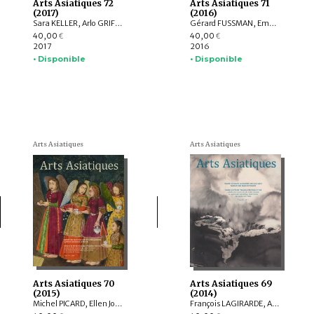
Arts Asiatiques 72
Arts Asiatiques 71
(2017)
(2016)
Sara KELLER, Arlo GRIFFITHS, Marine SCHOETTEL, Margaux TRAN QUYET CHINH, Cristophe MUNIER-GAILLARD, Joseph SCHEIER-DOLBERG, Michele MATTEINI, Ellen Johnston LAING, Adalbert J. GAIL, Leqi YU , Anne FORT
Gérard FUSSMAN, Emmanuel FRANCIS-GONZE, Peter STEWART, Selvam THOREZ, Hedwige MULTZER O’NAGHTEN, Pauline SEBILLAUD, LIU Xiaoxi, Ariane PERRIN, Bertrand PORTE, Nicolas REVIRE, Mael BELLEC
40,00
40,00
€
€
2017
2016
• Disponible
• Disponible
Arts Asiatiques
Arts Asiatiques
Arts Asiatiques 70
Arts Asiatiques 69
(2015)
(2014)
Michel PICARD, Ellen Johnston LAING, Natalia POLOS’MAK, Fiona KIDD, Elizabeth BAKER BRITE, Lukas NICKEL, Arnaud BERTRAND, Valérie ZALESKI
François LAGIRARDE, Arlo GRIFFITHS, Hedwige MULTZER O’NAGHTEN, Nachiket CHANCHANI, Alice BIANCHI, Pierre CAMBON, Dominique SOUTIF, Julia ESTEVE, Anne-Valérie SCHWEYER, Brice VINCENT, Pauline LUNSINGH SCHEURLEER