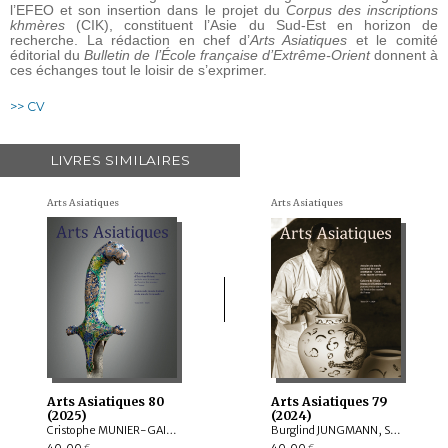
l’EFEO et son insertion dans le projet du
Corpus des inscriptions
khmères
(CIK), constituent l’Asie du Sud-Est en horizon de
recherche. La rédaction en chef d’
Arts Asiatiques
et le comité
éditorial du
Bulletin de l’École française d’Extrême-Orient
donnent à
ces échanges tout le loisir de s’exprimer.
>> CV
LIVRES SIMILAIRES
Arts Asiatiques
Arts Asiatiques
Arts Asiatiques 80
Arts Asiatiques 79
(2025)
(2024)
Cristophe MUNIER-GAILLARD, Arnaud BERTRAND, Valérie ZALESKI, Selvam THOREZ, Brice VINCENT, Anne-Colombe LAUNOIS, Mechtild MERTZ, ITOH Takao, Sylvain ROY, Mei MERCIER
Burglind JUNGMANN, Saarthak SINGH, LO HUI-CHI