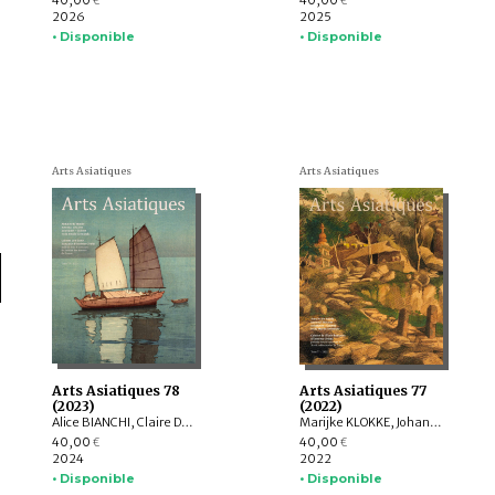
40,00
40,00
€
€
2026
2025
• Disponible
• Disponible
Arts Asiatiques
Arts Asiatiques
Arts Asiatiques 78
Arts Asiatiques 77
(2023)
(2022)
Alice BIANCHI, Claire DÉLÉRY, Roberto GARDELLIN, ASHWINI Lakshminarayanan, YAMABE Nobuyoshi, ZHAO Li, Sophie BIARD
Marijke KLOKKE, Johan LEVILLAIN, Parul Pandya DHAR, Gérard TOFFIN , Alexandre ASTIER, Saarthak SINGH, HUANG Hua, Nora BOURQUIN, ZHENG Yongsong
40,00
40,00
€
€
2024
2022
• Disponible
• Disponible