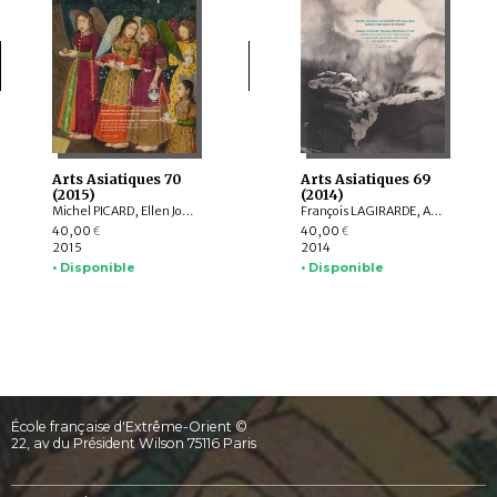
Arts Asiatiques 70
Arts Asiatiques 69
(2015)
(2014)
Michel PICARD, Ellen Johnston LAING, Natalia POLOS’MAK, Fiona KIDD, Elizabeth BAKER BRITE, Lukas NICKEL, Arnaud BERTRAND, Valérie ZALESKI
François LAGIRARDE, Arlo GRIFFITHS, Hedwige MULTZER O’NAGHTEN, Nachiket CHANCHANI, Alice BIANCHI, Pierre CAMBON, Dominique SOUTIF, Julia ESTEVE, Anne-Valérie SCHWEYER, Brice VINCENT, Pauline LUNSINGH SCHEURLEER
40,00
40,00
€
€
2015
2014
• Disponible
• Disponible
École française d'Extrême-Orient ©
22, av du Président Wilson 75116 Paris