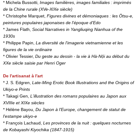
* Michela Bussotti,
Images familières, images familiales : imprimés
de la Chine rurale (XVe-XIXe siècle)
* Christophe Marquet,
Figures divines et démoniaques : les Ōtsu-e,
peintures populaires japonaises de l'époque d'Edo
* James Flath,
Social Narratives in Yangliuqing Nianhua of the
1930s
* Philippe Papin,
La diversité de l'imagerie vietnamienne et les
figures de la vie ordinaire
* Olivier Tessier,
Du geste au dessin - la vie à Hà-Nội au début du
XXe siècle saisie par Henri Oger
De l'artisanat à l'art
* J. S. Edgren,
Late-Ming Erotic Book Illustrations and the Origins of
Ukiyo-e Prints
* Takagi Gen,
L'illustration des romans populaires au Japon aux
XVIIIe et XIXe siècles
* Hélène Bayou,
Du Japon à l'Europe, changement de statut de
l'estampe ukiyo-e
* François Lachaud,
Les provinces de la nuit : quelques nocturnes
de Kobayashi Kiyochika (1847-1915)