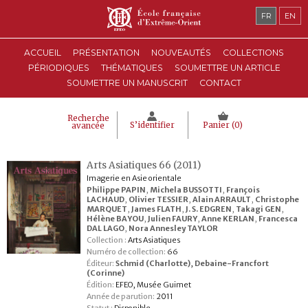
FR
EN
ACCUEIL
PRÉSENTATION
NOUVEAUTÉS
COLLECTIONS
PÉRIODIQUES
THÉMATIQUES
SOUMETTRE UN ARTICLE
SOUMETTRE UN MANUSCRIT
CONTACT
Recherche
S’identifier
Panier (
0
)
avancée
Arts Asiatiques 66 (2011)
Imagerie en Asie orientale
Philippe PAPIN
,
Michela BUSSOTTI
,
François
LACHAUD
,
Olivier TESSIER
,
Alain ARRAULT
,
Christophe
MARQUET
,
James FLATH
,
J. S. EDGREN
,
Takagi GEN
,
Hélène BAYOU
,
Julien FAURY
,
Anne KERLAN
,
Francesca
DAL LAGO
,
Nora Annesley TAYLOR
Collection :
Arts Asiatiques
Numéro de collection:
66
Éditeur:
Schmid (Charlotte)
,
Debaine-Francfort
(Corinne)
Édition:
EFEO, Musée Guimet
Année de parution:
2011