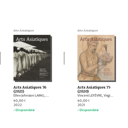
Arts Asiatiques
Arts Asiatiques
Arts Asiatiques 76
Arts Asiatiques 75
(2021)
(2020)
Ellen Johnston LAING, Nicolas REVIRE, Nachiket CHANCHANI, Rajat SANYAL, Manuela MOSCATIELLO, Rolf GIEBEL, David C. ANDOLFATTO, Jessie PONS
Vincent LEFÈVRE, Virginie OLIVIER, Rolf Heinrich KOCH, Louise ROCHE, LIU Shi-yee , Lucie CHOPARD, Claire DÉLÉRY, Roberto GARDELLIN, Coline LEFRANCQ
40,00
40,00
€
€
2022
2021
• Disponible
• Disponible