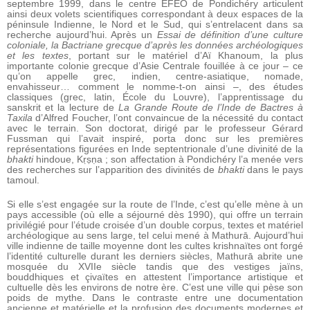
septembre 1999, dans le centre EFEO de Pondichéry articulent
ainsi deux volets scientifiques correspondant à deux espaces de la
péninsule Indienne, le Nord et le Sud, qui s’entrelacent dans sa
recherche aujourd’hui. Après un
Essai de définition d’une culture
coloniale, la Bactriane grecque d’après les données archéologiques
et les textes
, portant sur le matériel d’Aï Khanoum, la plus
importante colonie grecque d’Asie Centrale fouillée à ce jour – ce
qu’on appelle grec, indien, centre-asiatique, nomade,
envahisseur… comment le nomme-t-on ainsi –, des études
classiques (grec, latin, École du Louvre), l’apprentissage du
sanskrit et la lecture de
La Grande Route de l’Inde de Bactres à
Taxila
d’Alfred Foucher, l’ont convaincue de la nécessité du contact
avec le terrain. Son doctorat, dirigé par le professeur Gérard
Fussman qui l’avait inspiré, porta donc sur les premières
représentations figurées en Inde septentrionale d’une divinité de la
bhakti
hindoue, Kṛṣṇa ; son affectation à Pondichéry l’a menée vers
des recherches sur l’apparition des divinités de
bhakti
dans le pays
tamoul.
Si elle s’est engagée sur la route de l’Inde, c’est qu’elle mène à un
pays accessible (où elle a séjourné dès 1990), qui offre un terrain
privilégié pour l’étude croisée d’un double corpus, textes et matériel
archéologique au sens large, tel celui mené à Mathurā. Aujourd’hui
ville indienne de taille moyenne dont les cultes krishnaïtes ont forgé
l’identité culturelle durant les derniers siècles, Mathurā abrite une
mosquée du XVII
e
siècle tandis que des vestiges jaïns,
bouddhiques et çivaïtes en attestent l’importance artistique et
cultuelle dès les environs de notre ère. C’est une ville qui pèse son
poids de mythe. Dans le contraste entre une documentation
ancienne et matérielle et la profusion des documents modernes et