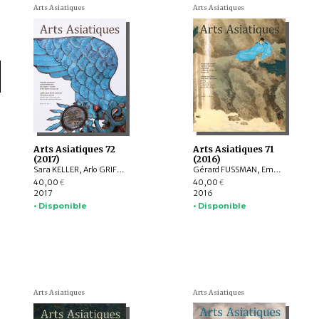
Arts Asiatiques
Arts Asiatiques
Arts Asiatiques 72
Arts Asiatiques 71
(2017)
(2016)
Sara KELLER, Arlo GRIFFITHS, Marine SCHOETTEL, Margaux TRAN QUYET CHINH, Cristophe MUNIER-GAILLARD, Joseph SCHEIER-DOLBERG, Michele MATTEINI, Ellen Johnston LAING, Adalbert J. GAIL, Leqi YU , Anne FORT
Gérard FUSSMAN, Emmanuel FRANCIS-GONZE, Peter STEWART, Selvam THOREZ, Hedwige MULTZER O’NAGHTEN, Pauline SEBILLAUD, LIU Xiaoxi, Ariane PERRIN, Bertrand PORTE, Nicolas REVIRE, Mael BELLEC
40,00
40,00
€
€
2017
2016
• Disponible
• Disponible
Arts Asiatiques
Arts Asiatiques