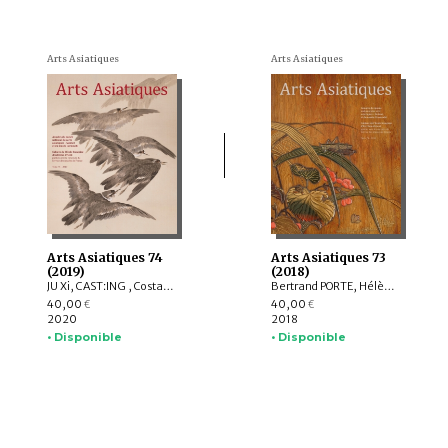
Arts Asiatiques
Arts Asiatiques
Arts Asiatiques 74
Arts Asiatiques 73
(2019)
(2018)
JU Xi, CAST:ING , Costantino MORETTI, Delphine MULARD, YUET Heng Wong
Bertrand PORTE, Hélène NJOTO, Pierre SIMEON, Sylvain ROY, Eiren SHEA, Anita Xiaoming WANG, Léa SAINT-RAYMOND, Johan LEVILLAIN, Soyeon KIM, Lucie LABBE
40,00
40,00
€
€
2020
2018
• Disponible
• Disponible