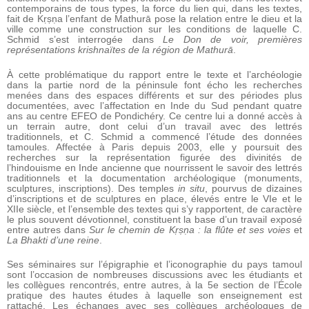
contemporains de tous types, la force du lien qui, dans les textes,
fait de Kṛṣṇa l’enfant de Mathurā pose la relation entre le dieu et la
ville comme une construction sur les conditions de laquelle C.
Schmid s’est interrogée dans
Le Don de voir, premières
représentations krishnaïtes de la région de Mathurā
.
À cette problématique du rapport entre le texte et l’archéologie
dans la partie nord de la péninsule font écho les recherches
menées dans des espaces différents et sur des périodes plus
documentées, avec l’affectation en Inde du Sud pendant quatre
ans au centre EFEO de Pondichéry. Ce centre lui a donné accès à
un terrain autre, dont celui d’un travail avec des lettrés
traditionnels, et C. Schmid a commencé l’étude des données
tamoules. Affectée à Paris depuis 2003, elle y poursuit des
recherches sur la représentation figurée des divinités de
l’hindouisme en Inde ancienne que nourrissent le savoir des lettrés
traditionnels et la documentation archéologique (monuments,
sculptures, inscriptions). Des temples
in situ
, pourvus de dizaines
d’inscriptions et de sculptures en place, élevés entre le VI
e
et le
XII
e
siècle, et l’ensemble des textes qui s’y rapportent, de caractère
le plus souvent dévotionnel, constituent la base d’un travail exposé
entre autres dans
Sur le chemin de Kṛṣṇa : la flûte et ses voies
et
La Bhakti d’une reine
.
Ses séminaires sur l’épigraphie et l’iconographie du pays tamoul
sont l’occasion de nombreuses discussions avec les étudiants et
les collègues rencontrés, entre autres, à la 5
e
section de l’École
pratique des hautes études à laquelle son enseignement est
rattaché. Les échanges avec ses collègues archéologues de