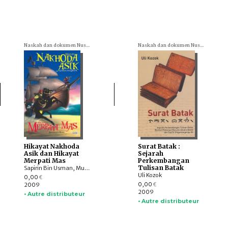
Naskah dan dokumen Nusantara (= Textes et documents nusantariens)
Naskah dan dokumen Nusantara (= Textes et documents nusantariens)
Hikayat Nakhoda
Surat Batak :
Asik dan Hikayat
Sejarah
Merpati Mas
Perkembangan
Tulisan Batak
Sapirin Bin Usman, Muhammad Bakir
Uli Kozok
0,00
€
0,00
2009
€
2009
• Autre distributeur
• Autre distributeur