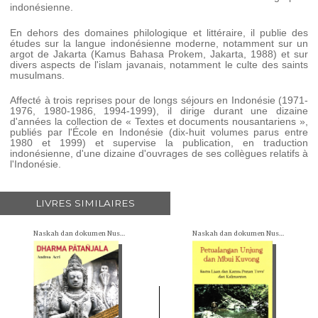
indonésienne.
En dehors des domaines philologique et littéraire, il publie des
études sur la langue indonésienne moderne, notamment sur un
argot de Jakarta (
Kamus Bahasa Prokem
, Jakarta, 1988) et sur
divers aspects de l'islam javanais, notamment le culte des saints
musulmans.
Affecté à trois reprises pour de longs séjours en Indonésie (1971-
1976, 1980-1986, 1994-1999), il dirige durant une dizaine
d'années la collection de « Textes et documents nousantariens »,
publiés par l'École en Indonésie (dix-huit volumes parus entre
1980 et 1999) et supervise la publication, en traduction
indonésienne, d'une dizaine d'ouvrages de ses collègues relatifs à
l'Indonésie.
LIVRES SIMILAIRES
Naskah dan dokumen Nusantara (= Textes et documents nusantariens)
Naskah dan dokumen Nusantara (= Textes et documents nusantariens)