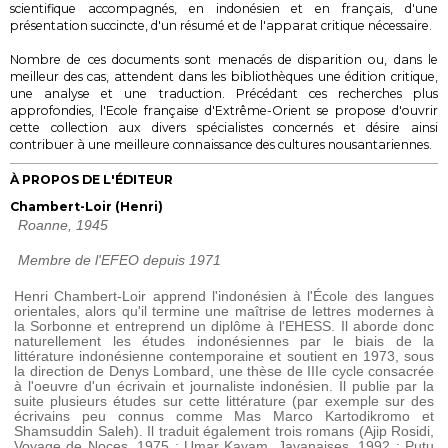
scientifique accompagnés, en indonésien et en français, d'une
présentation succincte, d'un résumé et de l'apparat critique nécessaire.
Nombre de ces documents sont menacés de disparition ou, dans le
meilleur des cas, attendent dans les bibliothèques une édition critique,
une analyse et une traduction. Précédant ces recherches plus
approfondies, l'Ecole française d'Extrême-Orient se propose d'ouvrir
cette collection aux divers spécialistes concernés et désire ainsi
contribuer à une meilleure connaissance des cultures nousantariennes.
À PROPOS DE L'ÉDITEUR
Chambert-Loir (Henri)
Roanne, 1945
Membre de l'EFEO depuis 1971
Henri Chambert-Loir apprend l'indonésien à l'École des langues
orientales, alors qu'il termine une maîtrise de lettres modernes à
la Sorbonne et entreprend un diplôme à l'EHESS. Il aborde donc
naturellement les études indonésiennes par le biais de la
littérature indonésienne contemporaine et soutient en 1973, sous
la direction de Denys Lombard, une thèse de IIIe cycle consacrée
à l'oeuvre d'un écrivain et journaliste indonésien. Il publie par la
suite plusieurs études sur cette littérature (par exemple sur des
écrivains peu connus comme Mas Marco Kartodikromo et
Shamsuddin Saleh). Il traduit également trois romans (Ajip Rosidi,
Voyage de Noces
, 1975 ; Umar Kayam,
Javanaises
, 1992 ; Putu