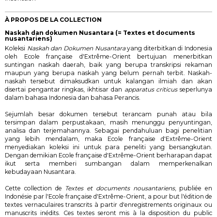
À PROPOS DE LA COLLECTION
Naskah dan dokumen Nusantara (= Textes et documents
nusantariens)
Koleksi
Naskah dan Dokumen Nusantara
yang diterbitkan di Indonesia
oleh Ecole française d'Extrême-Orient bertujuan menerbitkan
suntingan naskah daerah, baik yang berupa transkripsi rekaman
maupun yang berupa naskah yang belum pernah terbit. Naskah-
naskah tersebut dimaksudkan untuk kalangan ilmiah dan akan
disertai pengantar ringkas, ikhtisar dan
apparatus criticus
seperlunya
dalam bahasa Indonesia dan bahasa Perancis.
Sejumlah besar dokumen tersebut terancam punah atau bila
tersimpan dalam perpustakaan, masih menunggu penyuntingan,
analisa dan terjemahannya. Sebagai pendahuluan bagi penelitian
yang lebih mendalam, maka Ecole française d'Extrême-Orient
menyediakan koleksi ini untuk para peneliti yang bersangkutan.
Dengan demikian Ecole française d'Extrême-Orient berharapan dapat
ikut serta memberi sumbangan dalam memperkenalkan
kebudayaan Nusantara.
Cette collection de
Textes et documents nousantariens
, publiée en
Indonésie par l'Ecole française d'Extrême-Orient, a pour but l'édition de
textes vernaculaires transcrits à partir d'enregistrements originaux ou
manuscrits inédits. Ces textes seront mis à la disposition du public