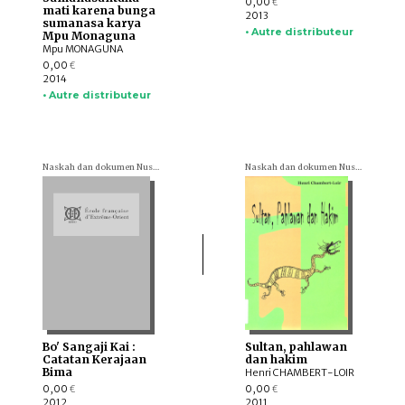
0,00
€
mati karena bunga
2013
sumanasa karya
• Autre distributeur
Mpu Monaguna
Mpu MONAGUNA
0,00
€
2014
• Autre distributeur
Naskah dan dokumen Nusantara (= Textes et documents nusantariens)
Naskah dan dokumen Nusantara (= Textes et documents nusantariens)
Bo' Sangaji Kai :
Sultan, pahlawan
Catatan Kerajaan
dan hakim
Bima
Henri CHAMBERT-LOIR
0,00
0,00
€
€
2012
2011