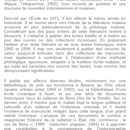
Wijaya,
Télégramme
, 1992), trois recueils de poèmes et une
douzaine de nouvelles indonésiennes et malaises.
Recruté par l'École en 1971, il est affecté la même année en
Indonésie. Il se tourne alors vers l'étude de la littérature malaise
ancienne et plus particulièrement de la philologie malaise.
Considérant que des pans entiers de cette littérature restent à
découvrir, il s'attache à publier des textes inédits et à mettre au
jour des ouvres ou des collections inconnues. En préparant
l'édition d'un texte littéraire et de trois textes historiques entre
1980 et 1999, il vise non seulement à publier des oeuvres de
valeur jusque-là enfouies dans des collections de manuscrits,
mais également à contribuer à l'élaboration d'une méthode
philologique rigoureuse, adaptée à la tradition écrite malaise, et
qui traite les variantes non comme des fautes, mais comme des
idiosyncrasies significatives.
Il publie par ailleurs diverses études, notamment sur une
bibliothèque de prêt qui fonctionna à Batavia au XIX
e
siècle
(quatre articles entre 1984 et 1992), sur la bibliothèque d'une
école coranique à Aceh, et sur une série de documents
historiques issus du sultanat de Bima (îles de la Sonde). Sur ce
dernier point, il montre que le malais était la langue politique et
culturelle d'un sultanat de l'Indonésie orientale et il révèle
l'existence de manuscrits rédigés dans cette langue, d'un grand
intérêt historique. L'analyse de ces documents le conduit à
réapprécier l'histoire de ce sultanat (« État, cité, commerce : le
cas de Bima », 1989 ; traduction anglaise, 1994) et à apporter
une contribution à la connaissance de l'historiographie