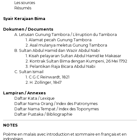
Les sources
Résumés
Syair Kerajaan Bima
Dokumen / Documents
A. Letusan Gunung Tambora / L’éruption du Tambora
1. Alamat pecah Gunung Tambora
2. Asal mulanya meletus Gunung Tambora
B. Sultan Abdul Hamid dan Wazir Abdul Nabi
1. Kisah pelayaran Sultan Abdul Hamid ke Makasar
2. Kontrak Sultan Bima dengan Kumpeni, 26 Mei 1792
3. Pelantikan Raja Bicara Abdul Nabi
C. Sultan Ismail
1. C.G.C Reinwardt, 1821
2. H. Zollinger, 1847
Lampiran / Annexes
Daftar Kata / Lexique
Daftar Nama Orang / Index des Patronymes
Daftar Nama Tempat / Index des Toponymes
Daftar Pustaka / Bibliographie
NOTES
Poème en malais avec introduction et sommaire en français et en
indonésien