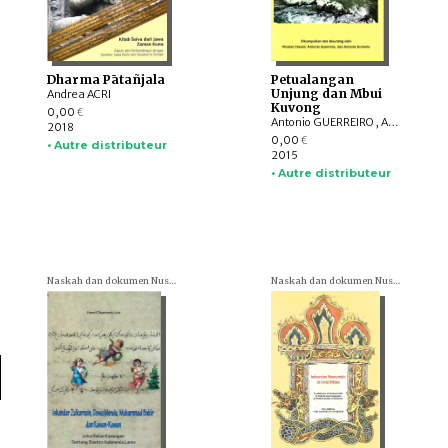
Dharma Pātañjala
Petualangan
Unjung dan Mbui
Andrea ACRI
Kuvong
0,00
€
Antonio GUERREIRO , Agat KELIT, Antonia SORIENTE, Awang KIRUT, Jalé UNYAT, Kasim AMAT, Laing KELIT, Lawai ABO, Nicolas CESARD, Semion UBANG, Siran YAU
2018
0,00
€
• Autre distributeur
2015
• Autre distributeur
Naskah dan dokumen Nusantara (= Textes et documents nusantariens)
Naskah dan dokumen Nusantara (= Textes et documents nusantariens)