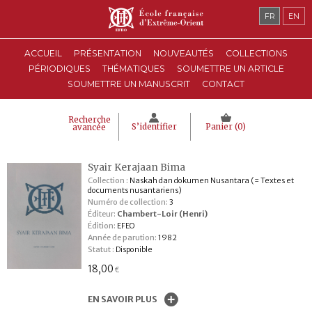
FR
EN
ACCUEIL
PRÉSENTATION
NOUVEAUTÉS
COLLECTIONS
PÉRIODIQUES
THÉMATIQUES
SOUMETTRE UN ARTICLE
SOUMETTRE UN MANUSCRIT
CONTACT
Recherche
S’identifier
Panier (
0
)
avancée
Syair Kerajaan Bima
Collection :
Naskah dan dokumen Nusantara (= Textes et
documents nusantariens)
Numéro de collection:
3
Éditeur:
Chambert-Loir (Henri)
Édition:
EFEO
Année de parution:
1982
Statut :
Disponible
18,00
€
EN SAVOIR PLUS