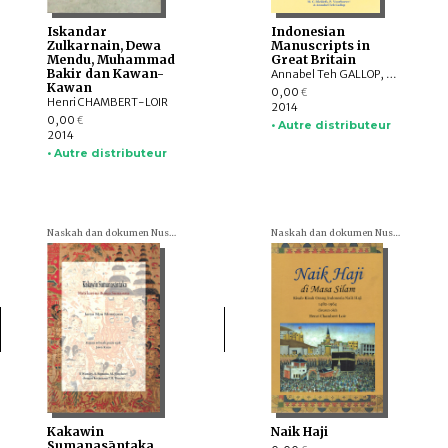
Iskandar
Indonesian
Zulkarnain, Dewa
Manuscripts in
Mendu, Muhammad
Great Britain
Bakir dan Kawan-
Annabel Teh GALLOP, M.C. RICKLEFS, P. VOORHOEVE †
Kawan
0,00
€
Henri CHAMBERT-LOIR
2014
0,00
€
• Autre distributeur
2014
• Autre distributeur
Naskah dan dokumen Nusantara (= Textes et documents nusantariens)
Naskah dan dokumen Nusantara (= Textes et documents nusantariens)
Kakawin
Naik Haji
Sumanasāntaka