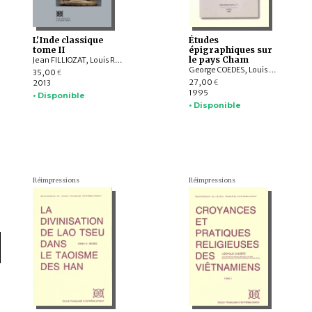
L'Inde classique
Études
tome II
épigraphiques sur
le pays Cham
Jean FILLIOZAT, Louis RENOU
George COEDES, Louis Finot, Édouard Huber, Paul MUS
35,00
€
27,00
2013
€
1995
• Disponible
• Disponible
Réimpressions
Réimpressions