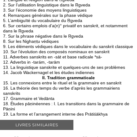
2. Sur l’utilisation linguistique dans le Ṛgveda
3. Sur l’économie des moyens linguistiques
4. Remarques générales sur la phase védique
5. L’ambiguïté du vocabulaire du Ṛgveda
6. Sur certains emplois d’a(n)° privatif en sanskrit, et notamment
dans le Ṛgveda
7. Sur la phrase négative dans le Ṛgveda
8. Sur les Nighaṇṭu védiques
9. Les éléments védiques dans le vocabulaire du sanskrit classique
10. Sur l’évolution des composés nominaux en sanskrit
11. Adverbes sanskrits en -sāt et base radicale *sā-
12. Adverbs in -tarám, -tarām
13. La linguistique sanskrite et quelques-uns de ses problèmes
14. Jacob Wackernagel et les études indiennes
II. Tradition grammaticale
15. Les connexions entre le rituel et la grammaire en sanskrit
16. La théorie des temps du verbe d’après les grammairiens
sanskrits
17. Grammaire et Vedānta
18. Études pāṇinéennes : I. Les transitions dans la grammaire de
Pāṇini
19. La forme et l’arrangement interne des Prātiśākhya
LIVRES SIMILAIRES