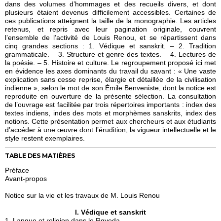
dans des volumes d’hommages et des recueils divers, et dont
plusieurs étaient devenus difficilement accessibles. Certaines de
ces publications atteignent la taille de la monographie. Les articles
retenus, et repris avec leur pagination originale, couvrent
l’ensemble de l’activité de Louis Renou, et se répartissent dans
cinq grandes sections : 1. Védique et sanskrit. – 2. Tradition
grammaticale. – 3. Structure et genre des textes. – 4. Lectures de
la poésie. – 5. Histoire et culture. Le regroupement proposé ici met
en évidence les axes dominants du travail du savant : « Une vaste
explication sans cesse reprise, élargie et détaillée de la civilisation
indienne », selon le mot de son Émile Benveniste, dont la notice est
reproduite en ouverture de la présente sélection. La consultation
de l’ouvrage est facilitée par trois répertoires importants : index des
textes indiens, indes des mots et morphèmes sanskrits, index des
notions. Cette présentation permet aux chercheurs et aux étudiants
d’accéder à une œuvre dont l’érudition, la vigueur intellectuelle et le
style restent exemplaires.
TABLE DES MATIÈRES
Préface
Avant-propos
Notice sur la vie et les travaux de M. Louis Renou
I. Védique et sanskrit
1. Langue et religion dans le Ṛgveda