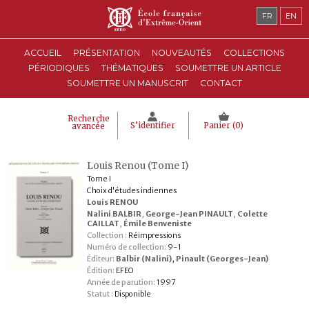
FR
EN
ACCUEIL
PRÉSENTATION
NOUVEAUTÉS
COLLECTIONS
PÉRIODIQUES
THÉMATIQUES
SOUMETTRE UN ARTICLE
SOUMETTRE UN MANUSCRIT
CONTACT
Recherche
S’identifier
Panier (
0
)
avancée
Louis Renou (Tome I)
Tome I
Choix d'études indiennes
Louis RENOU
Nalini BALBIR
,
George-Jean PINAULT
,
Colette
CAILLAT
,
Émile Benveniste
Collection :
Réimpressions
Numéro de collection:
9-1
Éditeur:
Balbir (Nalini)
,
Pinault (Georges-Jean)
Édition:
EFEO
Année de parution:
1997
Statut :
Disponible