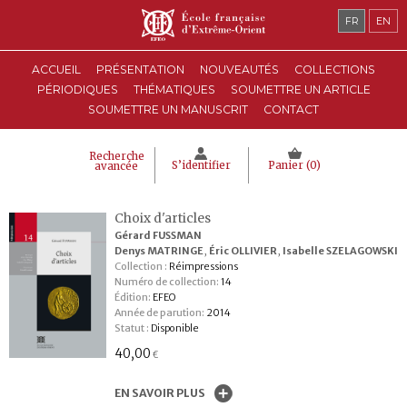
FR
EN
ACCUEIL
PRÉSENTATION
NOUVEAUTÉS
COLLECTIONS
PÉRIODIQUES
THÉMATIQUES
SOUMETTRE UN ARTICLE
SOUMETTRE UN MANUSCRIT
CONTACT
Recherche
S’identifier
Panier (
0
)
avancée
Choix d'articles
Gérard FUSSMAN
Denys MATRINGE
,
Éric OLLIVIER
,
Isabelle SZELAGOWSKI
Collection :
Réimpressions
Numéro de collection:
14
Édition:
EFEO
Année de parution:
2014
Statut :
Disponible
40,00
€
EN SAVOIR PLUS