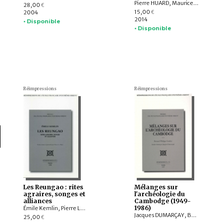
Pierre HUARD, Maurice DURAND
28,00
€
15,00
2004
€
2014
• Disponible
• Disponible
Réimpressions
Réimpressions
Les Reungao : rites
Mélanges sur
agraires, songes et
l'archéologie du
alliances
Cambodge (1949-
1986)
Émile Kemlin, Pierre LE ROUX
Jacques DUMARÇAY, Bernard Philippe GROSLIER
25,00
€