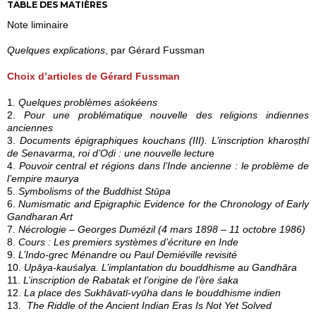
TABLE DES MATIÈRES
Note liminaire
Quelques explications
, par Gérard Fussman
Choix d’articles de Gérard Fussman
1.
Quelques problèmes aśokéens
2.
Pour une problématique nouvelle des religions indiennes
anciennes
3.
Documents épigraphiques kouchans (III). L’inscription kharoṣṭhī
de Senavarma, roi d’Oḍi : une nouvelle lectur
e
4.
Pouvoir central et régions dans l’Inde ancienne : le problème de
l’empire maurya
5.
Symbolisms of the Buddhist Stūpa
6.
Numismatic and Epigraphic Evidence for the Chronology of Early
Gandharan Art
7.
Nécrologie – Georges Dumézil (4 mars 1898 – 11 octobre 1986)
8.
Cours : Les premiers systèmes d’écriture en Inde
9.
L’Indo-grec Ménandre ou Paul Demiéville revisité
10.
Upāya-kauśalya. L’implantation du bouddhisme au Gandhāra
11.
L’inscription de Rabatak et l’origine de l’ère śaka
12.
La place des Sukhāvatī-vyūha dans le bouddhisme indien
13.
The Riddle of the Ancient Indian Eras Is Not Yet Solved