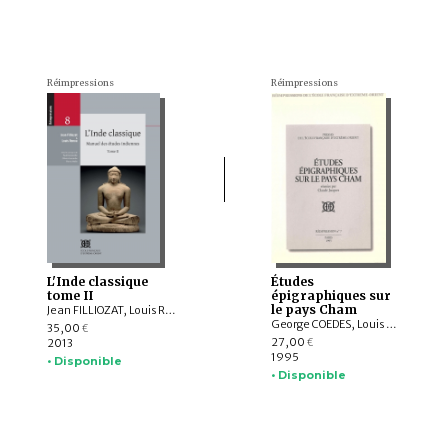
Réimpressions
Réimpressions
L'Inde classique
Études
tome II
épigraphiques sur
le pays Cham
Jean FILLIOZAT, Louis RENOU
George COEDES, Louis Finot, Édouard Huber, Paul MUS
35,00
€
27,00
2013
€
1995
• Disponible
• Disponible