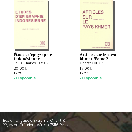
Études d'épigraphie
Articles sur le pays
indonésienne
khmer, Tome 2
Louis-Charles DAMAIS
George COEDES
20,00
15,00
€
€
1990
1992
• Disponible
• Disponible
École française d'Extrême-Orient ©
22, av du Président Wilson 75116 Paris