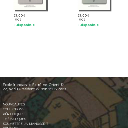
23,00
23,00
€
€
1997
1997
• Disponible
• Disponible
École française d'Extrême-Orient ©
22, av du Président Wilson 75116 Paris
NOUVEAUTÉS
COLLECTIONS
PÉRIODIQUES
THÉMATIQUES
SOUMETTRE UN MANUSCRIT