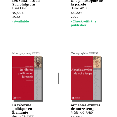
Les Sultanats du
Une philosophie de
Sud philippin
la parole
Elsa CLAVÉ
Hugo DAVID
40,00
65,00
€
€
2022
2020
• Available
• Check with the
publisher
Monographies / PEFEO
Monographies / PEFEO
La réforme
Aimables ermites
politique en
de notre temps
Birmanie
Frédéric GIRARD
Aurore CANDIER