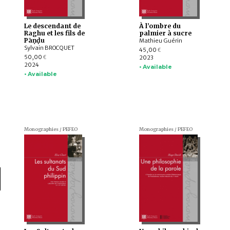
Le descendant de
À l’ombre du
Raghu et les fils de
palmier à sucre
Pāṇḍu
Mathieu Guérin
Sylvain BROCQUET
45,00
€
50,00
2023
€
2024
• Available
• Available
Monographies / PEFEO
Monographies / PEFEO