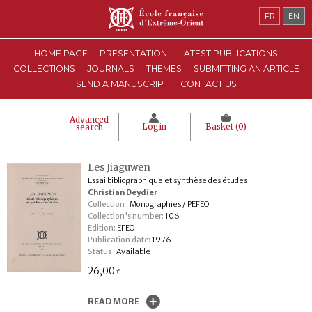
FR
EN
HOME PAGE
PRESENTATION
LATEST PUBLICATIONS
COLLECTIONS
JOURNALS
THEMES
SUBMITTING AN ARTICLE
SEND A MANUSCRIPT
CONTACT US
Advanced
Login
Basket (
0
)
search
Les Jiaguwen
Essai bibliographique et synthèse des études
Christian Deydier
Collection :
Monographies / PEFEO
Collection's number:
106
Edition:
EFEO
Publication date:
1976
Status :
Available
26,00
€
READ MORE