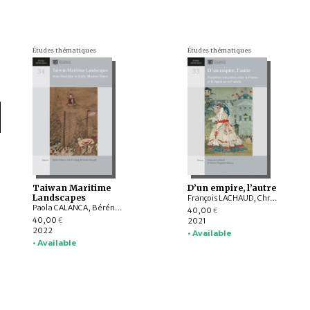
Études thématiques
Études thématiques
Taiwan Maritime
D’un empire, l’autre
Landscapes
François LACHAUD, Christophe MARQUET, Michel WASSERMAN, Cécile SAKAI, Martin NOGUEIRA RAMOS, NOMURA Keisuke, NAKATSU Masaya , TERAMOTO Noriko, Thomas P. Barrett
Paola CALANCA, Bérénice BELLINA, Aude FAVEREAU, Frank MUYARD, Lionel L. SIAME, Guillaume LEDUC, LIU Yi-chang, TSANG Cheng-hwa, CHIANG Chih-hua, CHEN Yu-mei, Hugh R. CLARK, CHEN Kuo-tung, Manel OLLÉ, Roger BLENCH
40,00
€
40,00
2021
€
2022
• Available
• Available