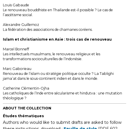
Louis Gabaude
Le renouveau bouddhiste en Thaïlande est-il possible ? Le cas de
l’ascétisme social.
Alexandre Guillemoz
La fédération des associations de chamanes coréens.
Islam et christianisme en Asie : trois cas de renouveau
Marcel Bonneff
Les intellectuels musulmans, le renouveau religieux et les
transformations socioculturelles de l’Indonésie.
Marc Gaborieau
Renouveau de l’islam ou stratégie politique occulte ? La Tablighi
jama’at dans le sous-continent indien et dans le monde.
Catherine Clémentin-Ojha
Les catholiques de l’Inde entre sécularisme et hindutva : une mutation
théologique ?
ABOUT THE COLLECTION
Études thématiques
Authors who would like to submit drafts are asked to follow
these instructions, download :
Feuille de style
[PDF 602