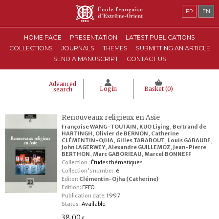
FR
EN
HOME PAGE
PRESENTATION
LATEST PUBLICATIONS
COLLECTIONS
JOURNALS
THEMES
SUBMITTING AN ARTICLE
SEND A MANUSCRIPT
CONTACT US
Advanced
Login
Basket (
0
)
search
Renouveaux religieux en Asie
Françoise WANG-TOUTAIN
,
KUO Liying
,
Bertrand de
HARTINGH
,
Olivier de BERNON
,
Catherine
CLÉMENTIN-OJHA
,
Gilles TARABOUT
,
Louis GABAUDE
,
John LAGERWEY
,
Alexandre GUILLEMOZ
,
Jean-Pierre
BERTHON
,
Marc GABORIEAU
,
Marcel BONNEFF
Collection :
Études thématiques
Collection's number:
6
Editor:
Clémentin-Ojha (Catherine)
Edition:
EFEO
Publication date:
1997
Status :
Available
38,00
€