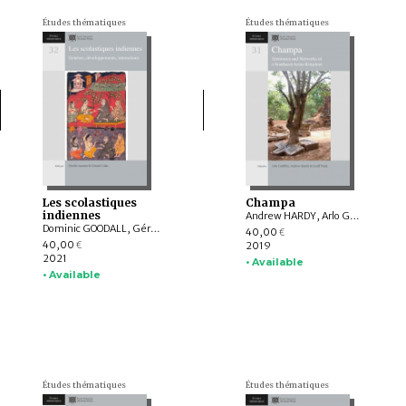
Études thématiques
Études thématiques
Les scolastiques
Champa
indiennes
Andrew HARDY, Arlo GRIFFITHS, Pierre BAPTISTE, Amandine LEPOUTRE, William A. SOUTHWORTH, Geoff WADE, LÂM Thị Mỹ Dung, YAMAGATA Mariko, NGUYỄN Kim Dung, BÙI Chí Hoàng, Federico BAROCCO, NGUYỄN Tiến Đông, Thérèse GUYOT-BECKER, Anton O. ZAKHAROV, Mara LANDONI, John K. WHITMORE, Marc BRUNELLE, Stephen A. MURPHY, TRẦN Kỳ Phương, Parul Pandya DHAR
Dominic GOODALL, Gérard COLAS, Nalini BALBIR, Hugo DAVID, Phyllis GRANOFF, Pierre-Sylvain FILLIOZAT, Collett COX, Émilie AUSSANT, Yigal BRONNER, George CARDONA, Christopher MINKOWSKI, Patrick OLIVELLE, Christof ZOTTER
40,00
€
40,00
2019
€
2021
• Available
• Available
Études thématiques
Études thématiques