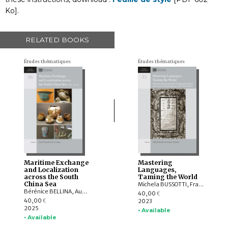
Ko].
RELATED BOOKS
Études thématiques
Études thématiques
Maritime Exchange
Mastering
and Localization
Languages,
across the South
Taming the World
China Sea
Michela BUSSOTTI, François LACHAUD, Dejanirah COUTO, Rui Manuel LOUREIRO, KISHIMOTO Emi, ŌSHIMA Mikio, Henning KLÖTER, Hans-Jörg DÖHLA, María Teresa GONZÁLEZ LINAJE, YANG Huiling, Mariarosaria GIANNINOTO, Eugenio MENEGON, Mårten SÖDERBLOM SAARELA, YOSHIKAWA Masayuki
Bérénice BELLINA, Aude FAVEREAU, LÂM Thị Mỹ Dung, YAMAGATA Mariko, Frank MUYARD, LIU Yi-chang, Krisztina KINGA HOPPÁL, Stephen CHIA MING SOON, SHIUNG Chung-ching, MIYAMA Emily, CHAO Chin-yung, CHUNG Kuo-feng, WANG Kuan-Wen, Caroline JACKSON, LIU Jiun-Yu
40,00
€
40,00
2023
€
2025
• Available
• Available