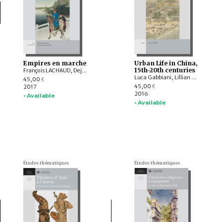
Empires en marche
Urban Life in China,
15th-20th centuries
François LACHAUD, Dejanirah COUTO
Luca Gabbiani, Lillian M. Li, Jen-Shu Wu, Wai-yee Li, Lucie Olivová, Hui-Min Lai, JU Xi, Jerôme Bourgon, Xavier Paulès, Christian LAMOUROUX, Siyen Fei, Joanna Waley-Cohen
45,00
€
45,00
2017
€
2016
• Available
• Available
Études thématiques
Études thématiques