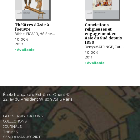
Théâtres d'Asie à
Convictions
l'oeuvre
religieuses et
engagement en
Michel PICARD, Hélène BOUVIER, Gérard TOFFIN , Marianne PASTY , Isabelle HENRION-DOURCY , Stéphanie KHOURY, Victoria M. CLARA VAN GROENENDAEL, NGUYÊN Tùng, Nelly KROWOLSKI, Catherine CAPDEVILLE-ZENG , Sabine TREBINJAC
Asie du Sud depuis
40,00
€
1850
2012
Denys MATRINGE, Catherine CLÉMENTIN-OJHA, France BHATTACHARYA, Marc GABORIEAU, Margrit PERNAU, Raphaël VOIX, Pascal TOZZI
• Available
40,00
€
2011
• Available
École française d'Extrême-Orient ©
22, av du Président Wilson 75116 Paris
LATEST PUBLICATIONS
COLLECTIONS
JOURNALS
THEMES
SEND A MANUSCRIPT