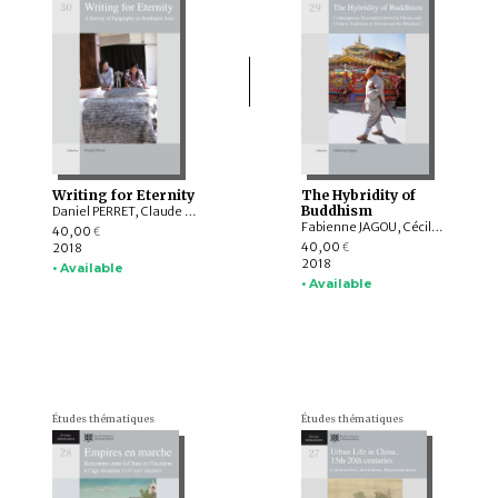
Writing for Eternity
The Hybridity of
Buddhism
Daniel PERRET, Claude GUILLOT, Ludvik KALUS, Philippe PAPIN, Claudine SALMON , Jacques P. LEIDER, Michel LORRILLARD, Arlo GRIFFITHS, Dominique SOUTIF, Julia ESTEVE, Peter SKILLING, Hadi SIDOMULYO, Tilman FRASCH, Kyaw Minn HTIN, Marek BUCHMANN, Christian BAUER, Titi Surti NASTITI, Roderick ORLINA
Fabienne JAGOU, Cécile CAMPERGUE, Sarah E. FRASER, Cody R. BAHIR, Ester BIANCHI, Magdalena Maria TUREK, HUANG Ying-chieh, HSIAO Chin-sung
40,00
€
40,00
2018
€
2018
• Available
• Available
Études thématiques
Études thématiques