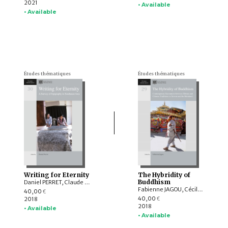
2021
• Available
• Available
Études thématiques
Études thématiques
Writing for Eternity
The Hybridity of
Buddhism
Daniel PERRET, Claude GUILLOT, Ludvik KALUS, Philippe PAPIN, Claudine SALMON , Jacques P. LEIDER, Michel LORRILLARD, Arlo GRIFFITHS, Dominique SOUTIF, Julia ESTEVE, Peter SKILLING, Hadi SIDOMULYO, Tilman FRASCH, Kyaw Minn HTIN, Marek BUCHMANN, Christian BAUER, Titi Surti NASTITI, Roderick ORLINA
Fabienne JAGOU, Cécile CAMPERGUE, Sarah E. FRASER, Cody R. BAHIR, Ester BIANCHI, Magdalena Maria TUREK, HUANG Ying-chieh, HSIAO Chin-sung
40,00
€
40,00
2018
€
2018
• Available
• Available