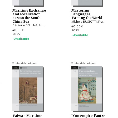
Maritime Exchange
Mastering
and Localization
Languages,
across the South
Taming the World
China Sea
Michela BUSSOTTI, François LACHAUD, Dejanirah COUTO, Rui Manuel LOUREIRO, KISHIMOTO Emi, ŌSHIMA Mikio, Henning KLÖTER, Hans-Jörg DÖHLA, María Teresa GONZÁLEZ LINAJE, YANG Huiling, Mariarosaria GIANNINOTO, Eugenio MENEGON, Mårten SÖDERBLOM SAARELA, YOSHIKAWA Masayuki
Bérénice BELLINA, Aude FAVEREAU, LÂM Thị Mỹ Dung, YAMAGATA Mariko, Frank MUYARD, LIU Yi-chang, Krisztina KINGA HOPPÁL, Stephen CHIA MING SOON, SHIUNG Chung-ching, MIYAMA Emily, CHAO Chin-yung, CHUNG Kuo-feng, WANG Kuan-Wen, Caroline JACKSON, LIU Jiun-Yu
40,00
€
40,00
2023
€
2025
• Available
• Available
Études thématiques
Études thématiques
Taiwan Maritime
D’un empire, l’autre