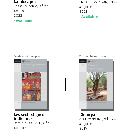
Landscapes
François LACHAUD, Christophe MARQUET, Michel WASSERMAN, Cécile SAKAI, Martin NOGUEIRA RAMOS, NOMURA Keisuke, NAKATSU Masaya , TERAMOTO Noriko, Thomas P. Barrett
Paola CALANCA, Bérénice BELLINA, Aude FAVEREAU, Frank MUYARD, Lionel L. SIAME, Guillaume LEDUC, LIU Yi-chang, TSANG Cheng-hwa, CHIANG Chih-hua, CHEN Yu-mei, Hugh R. CLARK, CHEN Kuo-tung, Manel OLLÉ, Roger BLENCH
40,00
€
40,00
2021
€
2022
• Available
• Available
Études thématiques
Études thématiques
Les scolastiques
Champa
indiennes
Andrew HARDY, Arlo GRIFFITHS, Pierre BAPTISTE, Amandine LEPOUTRE, William A. SOUTHWORTH, Geoff WADE, LÂM Thị Mỹ Dung, YAMAGATA Mariko, NGUYỄN Kim Dung, BÙI Chí Hoàng, Federico BAROCCO, NGUYỄN Tiến Đông, Thérèse GUYOT-BECKER, Anton O. ZAKHAROV, Mara LANDONI, John K. WHITMORE, Marc BRUNELLE, Stephen A. MURPHY, TRẦN Kỳ Phương, Parul Pandya DHAR
Dominic GOODALL, Gérard COLAS, Nalini BALBIR, Hugo DAVID, Phyllis GRANOFF, Pierre-Sylvain FILLIOZAT, Collett COX, Émilie AUSSANT, Yigal BRONNER, George CARDONA, Christopher MINKOWSKI, Patrick OLIVELLE, Christof ZOTTER
40,00
€
40,00
2019
€