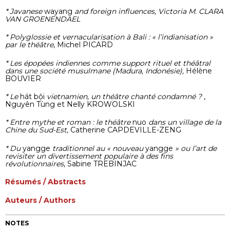
* Javanese
wayang
and foreign influences,
Victoria M. CLARA
VAN GROENENDAEL
* Polyglossie et vernacularisation à Bali : « l’indianisation »
par le théâtre
, Michel PICARD
* Les épopées indiennes comme support rituel et théâtral
dans une société musulmane (Madura, Indonésie),
Hélène
BOUVIER
* Le
hát bội
vietnamien, un théâtre chanté condamné ?
,
Nguyên Tùng et Nelly KROWOLSKI
* Entre mythe et roman : le théâtre
nuo
dans un village de la
Chine du Sud-Est,
Catherine CAPDEVILLE-ZENG
* Du
yangge
traditionnel au « nouveau
yangge
» ou l’art de
revisiter un divertissement populaire à des fins
révolutionnaires
, Sabine TREBINJAC
Résumés / Abstracts
Auteurs / Authors
NOTES