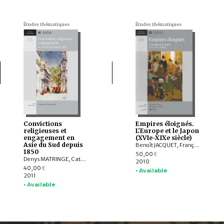
Études thématiques
Études thématiques
Convictions
Empires éloignés.
religieuses et
L'Europe et le Japon
engagement en
(XVIe-XIXe siècle)
Asie du Sud depuis
Benoît JACQUET, François LACHAUD, Frédéric GIRARD, Dejanirah COUTO, Rui Manuel LOUREIRO, Jean-Noël ROBERT, José Miguel PINTO DOS SANTOS, TAKAHASHI Hiromi, João Paulo OLIVEIRA E COSTA, Juan GIL, Annick HORIUCHI, Michel WASSERMAN, Alexandra CURVELO, Nuno VASSALO E SILVA, Cynthia VIALLE, SUZUKI Hiroyuki
1850
50,00
€
Denys MATRINGE, Catherine CLÉMENTIN-OJHA, France BHATTACHARYA, Marc GABORIEAU, Margrit PERNAU, Raphaël VOIX, Pascal TOZZI
2010
40,00
€
• Available
2011
• Available