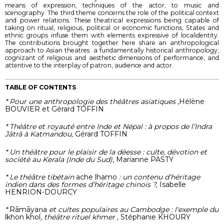
means of expression, techniques of the actor, to music and
scenography. The third theme concerns the role of the political context
and power relations. These theatrical expressions being capable of
taking on ritual, religious, political or economic functions, States and
ethnic groups infuse them with elements expressive of localidentity.
The contributions brought together here share an anthropological
approach to Asian theatres: a fundamentally historical anthropology,
cognizant of religious and aesthetic dimensions of performance, and
attentive to the interplay of patron, audience and actor.
TABLE OF CONTENTS
* Pour une anthropologie des théâtres asiatiques
,Hélène
BOUVIER et Gérard TOFFIN
* Théâtre et royauté entre Inde et Népal : à propos de l’Indra
Jātrā à Katmandou,
Gérard TOFFIN
* Un théâtre pour le plaisir de la déesse : culte, dévotion et
société au Kerala (Inde du Sud)
, Marianne PASTY
* Le théâtre tibétain
ache lhamo
: un contenu d’héritage
indien dans des formes d’héritage chinois ?,
Isabelle
HENRION-DOURCY
*
Rāmāyaṇa
et cultes populaires au Cambodge : l'exemple du
lkhon khol
, théâtre rituel khmer
, Stéphanie KHOURY