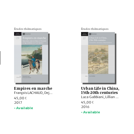
Études thématiques
Études thématiques
Empires en marche
Urban Life in China,
15th-20th centuries
François LACHAUD, Dejanirah COUTO
Luca Gabbiani, Lillian M. Li, Jen-Shu Wu, Wai-yee Li, Lucie Olivová, Hui-Min Lai, JU Xi, Jerôme Bourgon, Xavier Paulès, Christian LAMOUROUX, Siyen Fei, Joanna Waley-Cohen
45,00
€
45,00
2017
€
2016
• Available
• Available