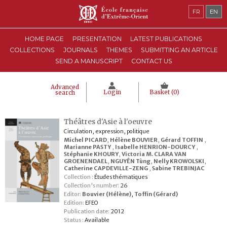
FR
EN
HOME PAGE
PRESENTATION
LATEST PUBLICATIONS
COLLECTIONS
JOURNALS
THEMES
SUBMITTING AN ARTICLE
SEND A MANUSCRIPT
CONTACT US
Advanced
Login
Basket (
0
)
search
Théâtres d'Asie à l'oeuvre
Circulation, expression, politique
Michel PICARD
,
Hélène BOUVIER
,
Gérard TOFFIN
,
Marianne PASTY
,
Isabelle HENRION-DOURCY
,
Stéphanie KHOURY
,
Victoria M. CLARA VAN
GROENENDAEL
,
NGUYÊN Tùng
,
Nelly KROWOLSKI
,
Catherine CAPDEVILLE-ZENG
,
Sabine TREBINJAC
Collection :
Études thématiques
Collection's number:
26
Editor:
Bouvier (Hélène)
,
Toffin (Gérard)
Edition:
EFEO
Publication date:
2012
Status :
Available