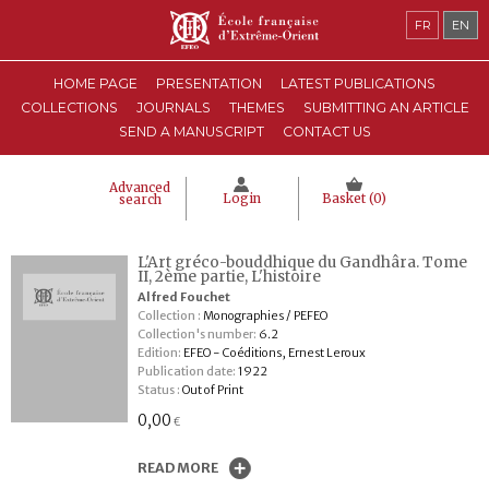
FR
EN
HOME PAGE
PRESENTATION
LATEST PUBLICATIONS
COLLECTIONS
JOURNALS
THEMES
SUBMITTING AN ARTICLE
SEND A MANUSCRIPT
CONTACT US
Advanced
Login
Basket (
0
)
search
L'Art gréco-bouddhique du Gandhâra. Tome
II, 2ème partie, L'histoire
Alfred Fouchet
Collection :
Monographies / PEFEO
Collection's number:
6.2
Edition:
EFEO - Coéditions, Ernest Leroux
Publication date:
1922
Status :
Out of Print
0,00
€
READ MORE