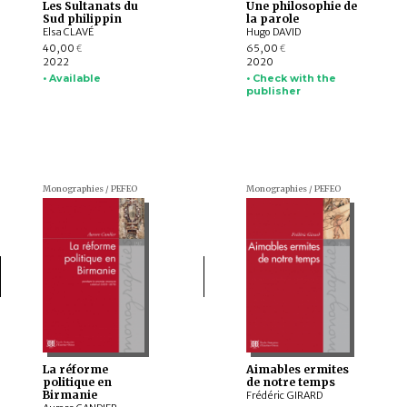
Les Sultanats du
Une philosophie de
Sud philippin
la parole
Elsa CLAVÉ
Hugo DAVID
40,00
65,00
€
€
2022
2020
• Available
• Check with the
publisher
Monographies / PEFEO
Monographies / PEFEO
La réforme
Aimables ermites
politique en
de notre temps
Birmanie
Frédéric GIRARD