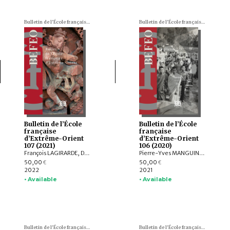
Bulletin de l'École française d'Extrême-Orient (BEFEO)
Bulletin de l'École française d'Extrême-Orient (BEFEO)
Bulletin de l’École
Bulletin de l’École
française
française
d’Extrême-Orient
d’Extrême-Orient
107 (2021)
106 (2020)
François LAGIRARDE, Dominic GOODALL, Louis GABAUDE, Nicolas REVIRE, Bruno DAGENS, Andrea ACRI, Franciscus VERELLEN, Allan G. GRAPARD, Johan LEVILLAIN, Hans T. BAKKER, ZHANG Zhaoyang, Javier SCHNAKE, Thissana WEERAKIETSOONTORN
Pierre-Yves MANGUIN, Andrew HARDY, Charlotte SCHMID, François LACHAUD, Dominic GOODALL, Arlo GRIFFITHS, Armand DESBAT, Béatrice WISNIEWSKI, Federico BAROCCO, NGUYỄN Tiến Đông, Patrice LADWIG, Yael SHIRI, Melinda Zulejka FODOR, Valérie THIRION-MERLE, Gisela THIERRIN-MICHAEL, Ranet HONG, Nicolas MOLLARD, LI Guoqiang, NGUYỄN ĐẶNG ANH MINH, NGUYỄN ĐÌNH HƯNG, NGUYỄN QUANG NGỌC, Chloé CHOLLET, Martin RATHIE
50,00
50,00
€
€
2022
2021
• Available
• Available
Bulletin de l'École française d'Extrême-Orient (BEFEO)
Bulletin de l'École française d'Extrême-Orient (BEFEO)