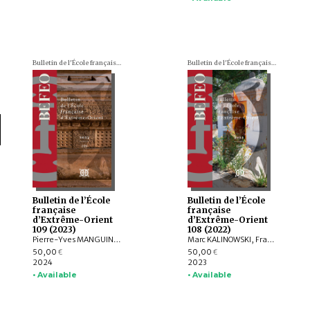
Bulletin de l'École française d'Extrême-Orient (BEFEO)
Bulletin de l'École française d'Extrême-Orient (BEFEO)
Bulletin de l’École
Bulletin de l’École
française
française
d’Extrême-Orient
d’Extrême-Orient
109 (2023)
108 (2022)
Pierre-Yves MANGUIN, Philippe PAPIN, Jean-Luc CHEVILLARD, Olivier de BERNON, François LAGIRARDE, Jiří JÁKL, Bertrand PORTE, Michel ANTELME, Volker GRABOWSKY, Thissana WEERAKIETSOONTORN, Raphaël MALANGIN, Nicolas SIMON, Peera PANARUT, Muhlis HADRAWI, Campbell MACKNIGHT, Kathryn WELLEN, Santi PAKDEEKHAM, HIEP Chan Vicheth
Marc KALINOWSKI, François LACHAUD, Arlo GRIFFITHS, Titi Surti NASTITI, Xavier HERMAND, EKO BASTIAWAN, Cuong T. MAI, QIAN Shenghua, Benjamin DANIELS
50,00
50,00
€
€
2024
2023
• Available
• Available