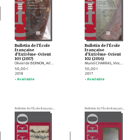
Bulletin de l’École
Bulletin de l’École
française
française
d’Extrême-Orient
d’Extrême-Orient
103 (2017)
102 (2016)
Olivier de BERNON, Arlo GRIFFITHS, Andrew OLLET, Bob HUDSON, Marc MIYAKE, Julian K. WHEATLEY, Jiří JÁKL, Tom HOOGERVORST, Jennifer L. GAYNOR, Nathan W. HILL, ZHAO Bing, Louise Allison CORT, Armand DESBAT, Béatrice WISNIEWSKI, WONG Sharon Wai-Yee, QIN Dashu, CHANG Jung Jung, YU Shan, HE Mengying, Alastair GORNALL, Hermann KULKE
Muriel CHARRAS, Vincent TOURNIER, Roderich PTAK, Arlo GRIFFITHS, Jiří JÁKL, Hugo DAVID, Annabel Teh GALLOP, Amandine LEPOUTRE, Chiara BOCCI, Stefan BAUMS, Ingo STRAUCH, Kei KATAOKA, Mattia SALVINI, Péter-Dániel SZÁNTÓ, Andrea ACRI
50,00
50,00
€
€
2018
2017
• Available
• Available
Bulletin de l'École française d'Extrême-Orient (BEFEO)
Bulletin de l'École française d'Extrême-Orient (BEFEO)