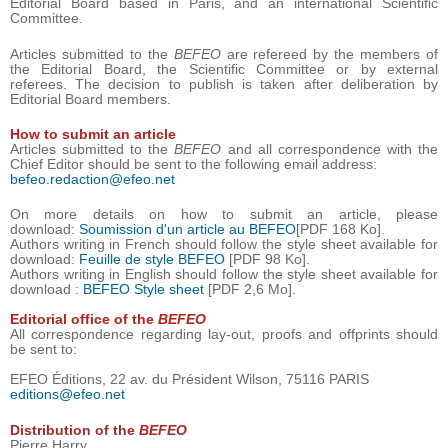
Editorial Board based in Paris, and an international Scientific
Committee.
Articles submitted to the
BEFEO
are refereed by the members of
the Editorial Board, the Scientific Committee or by external
referees. The decision to publish is taken after deliberation by
Editorial Board members.
How to submit an article
Articles submitted to the
BEFEO
and all correspondence with the
Chief Editor should be sent to the following email address:
befeo.redaction@efeo.net
On more details on how to submit an article, please
download:
Soumission d'un article au BEFEO
[PDF 168 Ko].
Authors writing in French should follow the style sheet available for
download:
Feuille de style BEFEO
[PDF 98 Ko].
Authors writing in English should follow the style sheet available for
download :
BEFEO Style sheet
[PDF 2,6 Mo].
Editorial office of the
BEFEO
All correspondence regarding lay-out, proofs and offprints should
be sent to:
EFEO Éditions, 22 av. du Président Wilson, 75116 PARIS
editions@efeo.net
Distribution of the
BEFEO
Pierre Harry