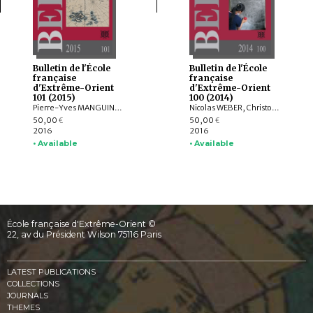
Bulletin de l'École
Bulletin de l'École
française
française
d'Extrême-Orient
d'Extrême-Orient
101 (2015)
100 (2014)
Pierre-Yves MANGUIN, Claudine SALMON , Paola CALANCA, Martin POLKINGHORNE, Amandine LEPOUTRE, Gregory SCHOPEN, Christine LORRE, Janet G. DOUGLAS, Federico CARO, GOH GEOK YIAN , Judith CAMERON, AGUSTIJANTO INDRAJAYA, Angela SCHOTTENHAMMER, CHENG Weichung, BASKORO D. TJAHJONO, Véronique DEGROOT
Nicolas WEBER, Christophe POTTIER, Michela BUSSOTTI, Dominic GOODALL, Michel LORRILLARD, Dominique SOUTIF, Julia ESTEVE, Brice VINCENT, Gerdi GERSCHHEIMER, Martin POLKINGHORNE, Hélène NJOTO, Jean-Baptiste CHEVANCE, Michel ANTELME, Nicolas THOMAS, David BOURGARIT, Grégory KOURILSKY, IYANAGA Nobumi
50,00
50,00
€
€
2016
2016
• Available
• Available
École française d'Extrême-Orient ©
22, av du Président Wilson 75116 Paris
LATEST PUBLICATIONS
COLLECTIONS
JOURNALS
THEMES