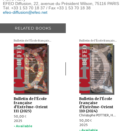
EFEO Diffusion, 22, avenue du Président Wilson, 75116 PARIS
Tél. +33 1 53 70 18 37 / Fax +33 1 53 70 18 38
efeo-diffusion@efeo.net
RELATED BOOKS
Bulletin de l'École française d'Extrême-Orient (BEFEO)
Bulletin de l'École française d'Extrême-Orient (BEFEO)
Bulletin de l’École
Bulletin de l’École
française
française
d’Extrême-Orient
d’Extrême-Orient
111 (2025)
110 (2024)
Christophe POTTIER, Harunaga ISAACSON, Isabelle LANDRY-DERON, Dominique SOUTIF, Julia ESTEVE, Brice VINCENT, François THIERRY, Annabel Teh GALLOP, Yannick BRUNETON, Vincent LEFÈVRE, Chloé CHOLLET, Csaba DEZSŐ, Claudine ANG, Damien CHAUSSENDE, Sébastien CLOUET, XU Minglong†, WU Min, HAN Qi
50,00
€
50,00
2025
€
2025
• Available
• Available