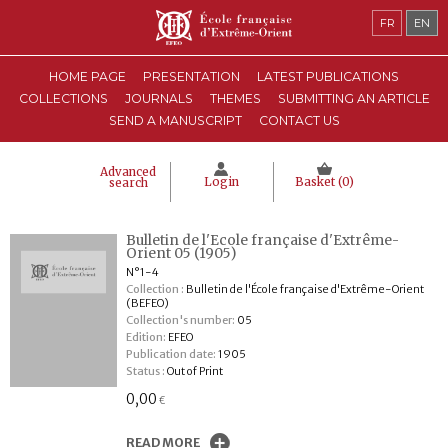
FR
EN
HOME PAGE
PRESENTATION
LATEST PUBLICATIONS
COLLECTIONS
JOURNALS
THEMES
SUBMITTING AN ARTICLE
SEND A MANUSCRIPT
CONTACT US
Advanced
Login
Basket (
0
)
search
Bulletin de l'Ecole française d'Extrême-
Orient 05 (1905)
N°1-4
Collection :
Bulletin de l'École française d'Extrême-Orient
(BEFEO)
Collection's number:
05
Edition:
EFEO
Publication date:
1905
Status :
Out of Print
0,00
€
READ MORE