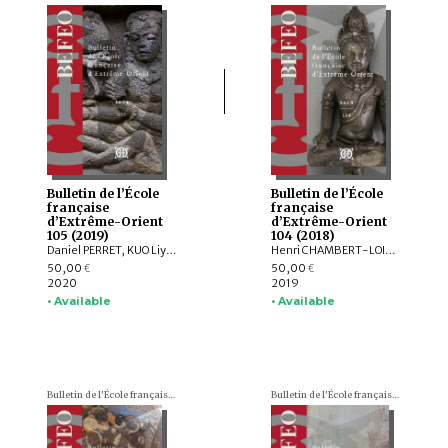
Bulletin de l’École
Bulletin de l’École
française
française
d’Extrême-Orient
d’Extrême-Orient
105 (2019)
104 (2018)
Daniel PERRET, KUO Liying, Andrew HARDY, Frédéric GIRARD, Jiří JÁKL, Pauline SEBILLAUD, LIU Xiaoxi, AGUSTIJANTO INDRAJAYA, Véronique DEGROOT, Franciscus VERELLEN, Nicolas CANE, INDUNG PANCA PUTRA, ARY SETYASTUTI, SUBAGYO PRAMUMIJOYO, AGNI SESARIA MOCHTAR, Patrick DALY, Edmund EDWARDS MCKINNON, R. Michael FEENER, TAI YEW SENG , ARDIANSYAH , Andrew PARNELL, NIZAMUDDIN , Nazli ISMAIL, Kerry SIEH, Jedrzej MAJEWSKI, Max DEEG, Elizabeth BERGER, HOU Kan, SUKAWATI SUSETYO, MOHD. SHERMAN BIN SAUFFI
Henri CHAMBERT-LOIR, Hubert DELAHAYE, Aude FAVEREAU, Thomas Oliver PRYCE, Brice VINCENT, Pierre BAPTISTE, Andrea ACRI, David BOURGARIT, Grégory KOURILSKY, Lynn ATE, Tin Tin WIN, Louis CHAMPION, Thu Thu WIN, Kalayar MYAT MYAT HTWE, Aye Aye MAR, Baptiste PRADIER, Anna WILLIS, Mathilde MECHLING, Michele STEPHEN, Alexis LYCAS, LEI Yang, William Lloyd GIBSON, CAST:ING
50,00
50,00
€
€
2020
2019
• Available
• Available
Bulletin de l'École française d'Extrême-Orient (BEFEO)
Bulletin de l'École française d'Extrême-Orient (BEFEO)