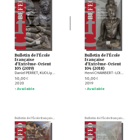
Bulletin de l’École
Bulletin de l’École
française
française
d’Extrême-Orient
d’Extrême-Orient
105 (2019)
104 (2018)
Daniel PERRET, KUO Liying, Andrew HARDY, Frédéric GIRARD, Jiří JÁKL, Pauline SEBILLAUD, LIU Xiaoxi, AGUSTIJANTO INDRAJAYA, Véronique DEGROOT, Franciscus VERELLEN, Nicolas CANE, INDUNG PANCA PUTRA, ARY SETYASTUTI, SUBAGYO PRAMUMIJOYO, AGNI SESARIA MOCHTAR, Patrick DALY, Edmund EDWARDS MCKINNON, R. Michael FEENER, TAI YEW SENG , ARDIANSYAH , Andrew PARNELL, NIZAMUDDIN , Nazli ISMAIL, Kerry SIEH, Jedrzej MAJEWSKI, Max DEEG, Elizabeth BERGER, HOU Kan, SUKAWATI SUSETYO, MOHD. SHERMAN BIN SAUFFI
Henri CHAMBERT-LOIR, Hubert DELAHAYE, Aude FAVEREAU, Thomas Oliver PRYCE, Brice VINCENT, Pierre BAPTISTE, Andrea ACRI, David BOURGARIT, Grégory KOURILSKY, Lynn ATE, Tin Tin WIN, Louis CHAMPION, Thu Thu WIN, Kalayar MYAT MYAT HTWE, Aye Aye MAR, Baptiste PRADIER, Anna WILLIS, Mathilde MECHLING, Michele STEPHEN, Alexis LYCAS, LEI Yang, William Lloyd GIBSON, CAST:ING
50,00
50,00
€
€
2020
2019
• Available
• Available
Bulletin de l'École française d'Extrême-Orient (BEFEO)
Bulletin de l'École française d'Extrême-Orient (BEFEO)