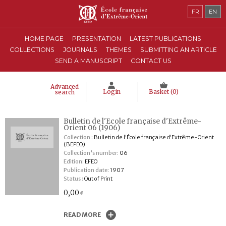
FR
EN
HOME PAGE
PRESENTATION
LATEST PUBLICATIONS
COLLECTIONS
JOURNALS
THEMES
SUBMITTING AN ARTICLE
SEND A MANUSCRIPT
CONTACT US
Advanced
Login
Basket (
0
)
search
Bulletin de l'Ecole française d'Extrême-
Orient 06 (1906)
Collection :
Bulletin de l'École française d'Extrême-Orient
(BEFEO)
Collection's number:
06
Edition:
EFEO
Publication date:
1907
Status :
Out of Print
0,00
€
READ MORE