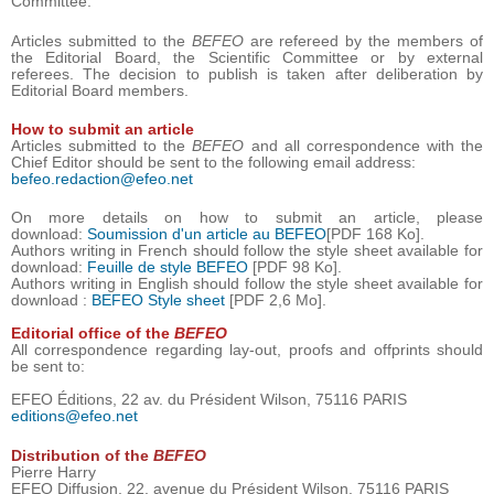
Committee.
Articles submitted to the
BEFEO
are refereed by the members of
the Editorial Board, the Scientific Committee or by external
referees. The decision to publish is taken after deliberation by
Editorial Board members.
How to submit an article
Articles submitted to the
BEFEO
and all correspondence with the
Chief Editor should be sent to the following email address:
befeo.redaction@efeo.net
On more details on how to submit an article, please
download:
Soumission d'un article au BEFEO
[PDF 168 Ko].
Authors writing in French should follow the style sheet available for
download:
Feuille de style BEFEO
[PDF 98 Ko].
Authors writing in English should follow the style sheet available for
download :
BEFEO Style sheet
[PDF 2,6 Mo].
Editorial office of the
BEFEO
All correspondence regarding lay-out, proofs and offprints should
be sent to:
EFEO Éditions, 22 av. du Président Wilson, 75116 PARIS
editions@efeo.net
Distribution of the
BEFEO
Pierre Harry
EFEO Diffusion, 22, avenue du Président Wilson, 75116 PARIS