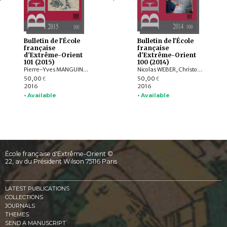
Bulletin de l'École
Bulletin de l'École
française
française
d'Extrême-Orient
d'Extrême-Orient
101 (2015)
100 (2014)
Pierre-Yves MANGUIN, Claudine SALMON , Paola CALANCA, Martin POLKINGHORNE, Amandine LEPOUTRE, Gregory SCHOPEN, Christine LORRE, Janet G. DOUGLAS, Federico CARO, GOH GEOK YIAN , Judith CAMERON, AGUSTIJANTO INDRAJAYA, Angela SCHOTTENHAMMER, CHENG Weichung, BASKORO D. TJAHJONO, Véronique DEGROOT
Nicolas WEBER, Christophe POTTIER, Michela BUSSOTTI, Dominic GOODALL, Michel LORRILLARD, Dominique SOUTIF, Julia ESTEVE, Brice VINCENT, Gerdi GERSCHHEIMER, Martin POLKINGHORNE, Hélène NJOTO, Jean-Baptiste CHEVANCE, Michel ANTELME, Nicolas THOMAS, David BOURGARIT, Grégory KOURILSKY, IYANAGA Nobumi
50,00
50,00
€
€
2016
2016
• Available
• Available
École française d'Extrême-Orient ©
22, av du Président Wilson 75116 Paris
LATEST PUBLICATIONS
COLLECTIONS
JOURNALS
THEMES
SEND A MANUSCRIPT