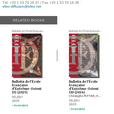
Tél. +33 1 53 70 18 37 / Fax +33 1 53 70 18 38
efeo-diffusion@efeo.net
RELATED BOOKS
Bulletin de l'École française d'Extrême-Orient (BEFEO)
Bulletin de l'École française d'Extrême-Orient (BEFEO)
Bulletin de l’École
Bulletin de l’École
française
française
d’Extrême-Orient
d’Extrême-Orient
111 (2025)
110 (2024)
Christophe POTTIER, Harunaga ISAACSON, Isabelle LANDRY-DERON, Dominique SOUTIF, Julia ESTEVE, Brice VINCENT, François THIERRY, Annabel Teh GALLOP, Yannick BRUNETON, Vincent LEFÈVRE, Chloé CHOLLET, Csaba DEZSŐ, Claudine ANG, Damien CHAUSSENDE, Sébastien CLOUET, XU Minglong†, WU Min, HAN Qi
50,00
€
50,00
2025
€
2025
• Available
• Available