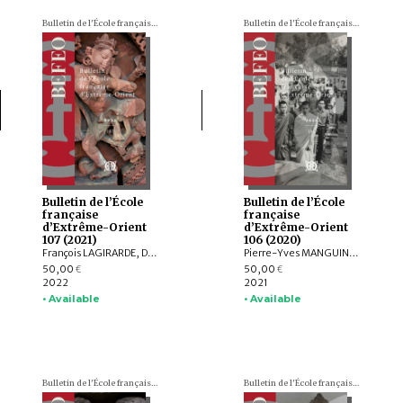
Bulletin de l'École française d'Extrême-Orient (BEFEO)
Bulletin de l'École française d'Extrême-Orient (BEFEO)
Bulletin de l’École
Bulletin de l’École
française
française
d’Extrême-Orient
d’Extrême-Orient
107 (2021)
106 (2020)
François LAGIRARDE, Dominic GOODALL, Louis GABAUDE, Nicolas REVIRE, Bruno DAGENS, Andrea ACRI, Franciscus VERELLEN, Allan G. GRAPARD, Johan LEVILLAIN, Hans T. BAKKER, ZHANG Zhaoyang, Javier SCHNAKE, Thissana WEERAKIETSOONTORN
Pierre-Yves MANGUIN, Andrew HARDY, Charlotte SCHMID, François LACHAUD, Dominic GOODALL, Arlo GRIFFITHS, Armand DESBAT, Béatrice WISNIEWSKI, Federico BAROCCO, NGUYỄN Tiến Đông, Patrice LADWIG, Yael SHIRI, Melinda Zulejka FODOR, Valérie THIRION-MERLE, Gisela THIERRIN-MICHAEL, Ranet HONG, Nicolas MOLLARD, LI Guoqiang, NGUYỄN ĐẶNG ANH MINH, NGUYỄN ĐÌNH HƯNG, NGUYỄN QUANG NGỌC, Chloé CHOLLET, Martin RATHIE
50,00
50,00
€
€
2022
2021
• Available
• Available
Bulletin de l'École française d'Extrême-Orient (BEFEO)
Bulletin de l'École française d'Extrême-Orient (BEFEO)