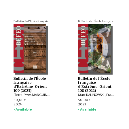
Bulletin de l'École française d'Extrême-Orient (BEFEO)
Bulletin de l'École française d'Extrême-Orient (BEFEO)
Bulletin de l’École
Bulletin de l’École
française
française
d’Extrême-Orient
d’Extrême-Orient
109 (2023)
108 (2022)
Pierre-Yves MANGUIN, Philippe PAPIN, Jean-Luc CHEVILLARD, Olivier de BERNON, François LAGIRARDE, Jiří JÁKL, Bertrand PORTE, Michel ANTELME, Volker GRABOWSKY, Thissana WEERAKIETSOONTORN, Raphaël MALANGIN, Nicolas SIMON, Peera PANARUT, Muhlis HADRAWI, Campbell MACKNIGHT, Kathryn WELLEN, Santi PAKDEEKHAM, HIEP Chan Vicheth
Marc KALINOWSKI, François LACHAUD, Arlo GRIFFITHS, Titi Surti NASTITI, Xavier HERMAND, EKO BASTIAWAN, Cuong T. MAI, QIAN Shenghua, Benjamin DANIELS
50,00
50,00
€
€
2024
2023
• Available
• Available