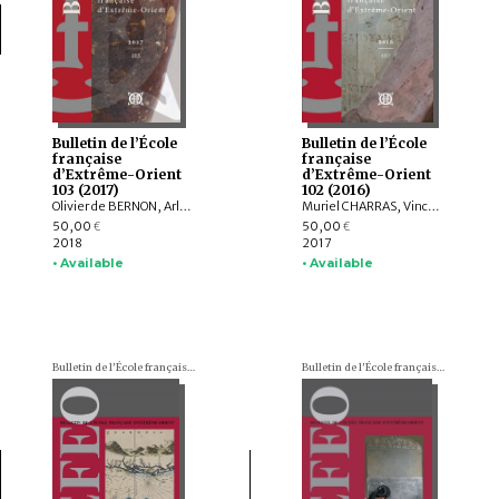
Bulletin de l’École
Bulletin de l’École
française
française
d’Extrême-Orient
d’Extrême-Orient
103 (2017)
102 (2016)
Olivier de BERNON, Arlo GRIFFITHS, Andrew OLLET, Bob HUDSON, Marc MIYAKE, Julian K. WHEATLEY, Jiří JÁKL, Tom HOOGERVORST, Jennifer L. GAYNOR, Nathan W. HILL, ZHAO Bing, Louise Allison CORT, Armand DESBAT, Béatrice WISNIEWSKI, WONG Sharon Wai-Yee, QIN Dashu, CHANG Jung Jung, YU Shan, HE Mengying, Alastair GORNALL, Hermann KULKE
Muriel CHARRAS, Vincent TOURNIER, Roderich PTAK, Arlo GRIFFITHS, Jiří JÁKL, Hugo DAVID, Annabel Teh GALLOP, Amandine LEPOUTRE, Chiara BOCCI, Stefan BAUMS, Ingo STRAUCH, Kei KATAOKA, Mattia SALVINI, Péter-Dániel SZÁNTÓ, Andrea ACRI
50,00
50,00
€
€
2018
2017
• Available
• Available
Bulletin de l'École française d'Extrême-Orient (BEFEO)
Bulletin de l'École française d'Extrême-Orient (BEFEO)