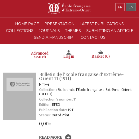
FR
EN
HOME PAGE
PRESENTATION
LATEST PUBLICATIONS
COLLECTIONS
JOURNALS
THEMES
SUBMITTING AN ARTICLE
SEND A MANUSCRIPT
CONTACT US
Advanced
Login
Basket (
0
)
search
Bulletin de l'Ecole française d'Extrême-
Orient 11 (1911)
N°1-4
Collection :
Bulletin de l'École française d'Extrême-Orient
(BEFEO)
Collection's number:
11
Edition:
EFEO
Publication date:
1911
Status :
Out of Print
0,00
€
READ MORE