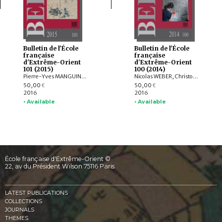
Bulletin de l'École
Bulletin de l'École
française
française
d'Extrême-Orient
d'Extrême-Orient
101 (2015)
100 (2014)
Pierre-Yves MANGUIN, Claudine SALMON , Paola CALANCA, Martin POLKINGHORNE, Amandine LEPOUTRE, Gregory SCHOPEN, Christine LORRE, Janet G. DOUGLAS, Federico CARO, GOH GEOK YIAN , Judith CAMERON, AGUSTIJANTO INDRAJAYA, Angela SCHOTTENHAMMER, CHENG Weichung, BASKORO D. TJAHJONO, Véronique DEGROOT
Nicolas WEBER, Christophe POTTIER, Michela BUSSOTTI, Dominic GOODALL, Michel LORRILLARD, Dominique SOUTIF, Julia ESTEVE, Brice VINCENT, Gerdi GERSCHHEIMER, Martin POLKINGHORNE, Hélène NJOTO, Jean-Baptiste CHEVANCE, Michel ANTELME, Nicolas THOMAS, David BOURGARIT, Grégory KOURILSKY, IYANAGA Nobumi
50,00
50,00
€
€
2016
2016
• Available
• Available
École française d'Extrême-Orient ©
22, av du Président Wilson 75116 Paris
LATEST PUBLICATIONS
COLLECTIONS
JOURNALS
THEMES