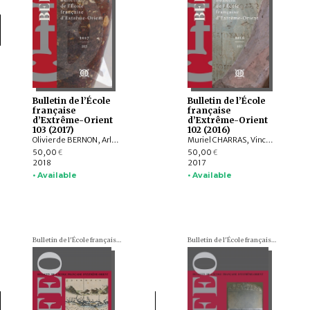
Bulletin de l’École
Bulletin de l’École
française
française
d’Extrême-Orient
d’Extrême-Orient
103 (2017)
102 (2016)
Olivier de BERNON, Arlo GRIFFITHS, Andrew OLLET, Bob HUDSON, Marc MIYAKE, Julian K. WHEATLEY, Jiří JÁKL, Tom HOOGERVORST, Jennifer L. GAYNOR, Nathan W. HILL, ZHAO Bing, Louise Allison CORT, Armand DESBAT, Béatrice WISNIEWSKI, WONG Sharon Wai-Yee, QIN Dashu, CHANG Jung Jung, YU Shan, HE Mengying, Alastair GORNALL, Hermann KULKE
Muriel CHARRAS, Vincent TOURNIER, Roderich PTAK, Arlo GRIFFITHS, Jiří JÁKL, Hugo DAVID, Annabel Teh GALLOP, Amandine LEPOUTRE, Chiara BOCCI, Stefan BAUMS, Ingo STRAUCH, Kei KATAOKA, Mattia SALVINI, Péter-Dániel SZÁNTÓ, Andrea ACRI
50,00
50,00
€
€
2018
2017
• Available
• Available
Bulletin de l'École française d'Extrême-Orient (BEFEO)
Bulletin de l'École française d'Extrême-Orient (BEFEO)