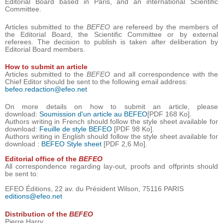
Editorial Board based in Paris, and an international Scientific
Committee.
Articles submitted to the
BEFEO
are refereed by the members of
the Editorial Board, the Scientific Committee or by external
referees. The decision to publish is taken after deliberation by
Editorial Board members.
How to submit an article
Articles submitted to the
BEFEO
and all correspondence with the
Chief Editor should be sent to the following email address:
befeo.redaction@efeo.net
On more details on how to submit an article, please
download:
Soumission d'un article au BEFEO
[PDF 168 Ko].
Authors writing in French should follow the style sheet available for
download:
Feuille de style BEFEO
[PDF 98 Ko].
Authors writing in English should follow the style sheet available for
download :
BEFEO Style sheet
[PDF 2,6 Mo].
Editorial office of the
BEFEO
All correspondence regarding lay-out, proofs and offprints should
be sent to:
EFEO Éditions, 22 av. du Président Wilson, 75116 PARIS
editions@efeo.net
Distribution of the
BEFEO
Pierre Harry