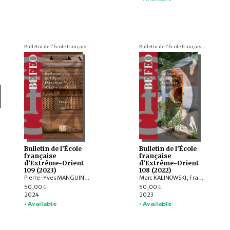
Bulletin de l'École française d'Extrême-Orient (BEFEO)
Bulletin de l'École française d'Extrême-Orient (BEFEO)
Bulletin de l’École
Bulletin de l’École
française
française
d’Extrême-Orient
d’Extrême-Orient
109 (2023)
108 (2022)
Pierre-Yves MANGUIN, Philippe PAPIN, Jean-Luc CHEVILLARD, Olivier de BERNON, François LAGIRARDE, Jiří JÁKL, Bertrand PORTE, Michel ANTELME, Volker GRABOWSKY, Thissana WEERAKIETSOONTORN, Raphaël MALANGIN, Nicolas SIMON, Peera PANARUT, Muhlis HADRAWI, Campbell MACKNIGHT, Kathryn WELLEN, Santi PAKDEEKHAM, HIEP Chan Vicheth
Marc KALINOWSKI, François LACHAUD, Arlo GRIFFITHS, Titi Surti NASTITI, Xavier HERMAND, EKO BASTIAWAN, Cuong T. MAI, QIAN Shenghua, Benjamin DANIELS
50,00
50,00
€
€
2024
2023
• Available
• Available