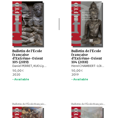
Bulletin de l’École
Bulletin de l’École
française
française
d’Extrême-Orient
d’Extrême-Orient
105 (2019)
104 (2018)
Daniel PERRET, KUO Liying, Andrew HARDY, Frédéric GIRARD, Jiří JÁKL, Pauline SEBILLAUD, LIU Xiaoxi, AGUSTIJANTO INDRAJAYA, Véronique DEGROOT, Franciscus VERELLEN, Nicolas CANE, INDUNG PANCA PUTRA, ARY SETYASTUTI, SUBAGYO PRAMUMIJOYO, AGNI SESARIA MOCHTAR, Patrick DALY, Edmund EDWARDS MCKINNON, R. Michael FEENER, TAI YEW SENG , ARDIANSYAH , Andrew PARNELL, NIZAMUDDIN , Nazli ISMAIL, Kerry SIEH, Jedrzej MAJEWSKI, Max DEEG, Elizabeth BERGER, HOU Kan, SUKAWATI SUSETYO, MOHD. SHERMAN BIN SAUFFI
Henri CHAMBERT-LOIR, Hubert DELAHAYE, Aude FAVEREAU, Thomas Oliver PRYCE, Brice VINCENT, Pierre BAPTISTE, Andrea ACRI, David BOURGARIT, Grégory KOURILSKY, Lynn ATE, Tin Tin WIN, Louis CHAMPION, Thu Thu WIN, Kalayar MYAT MYAT HTWE, Aye Aye MAR, Baptiste PRADIER, Anna WILLIS, Mathilde MECHLING, Michele STEPHEN, Alexis LYCAS, LEI Yang, William Lloyd GIBSON, CAST:ING
50,00
50,00
€
€
2020
2019
• Available
• Available
Bulletin de l'École française d'Extrême-Orient (BEFEO)
Bulletin de l'École française d'Extrême-Orient (BEFEO)