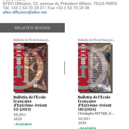
EFEO Diffusion, 22, avenue du Président Wilson, 75116 PARIS
Tél. +33 1 53 70 18 37 / Fax +33 1 53 70 18 38
efeo-diffusion@efeo.net
RELATED BOOKS
Bulletin de l'École française d'Extrême-Orient (BEFEO)
Bulletin de l'École française d'Extrême-Orient (BEFEO)
Bulletin de l’École
Bulletin de l’École
française
française
d’Extrême-Orient
d’Extrême-Orient
111 (2025)
110 (2024)
Christophe POTTIER, Harunaga ISAACSON, Isabelle LANDRY-DERON, Dominique SOUTIF, Julia ESTEVE, Brice VINCENT, François THIERRY, Annabel Teh GALLOP, Yannick BRUNETON, Vincent LEFÈVRE, Chloé CHOLLET, Csaba DEZSŐ, Claudine ANG, Damien CHAUSSENDE, Sébastien CLOUET, XU Minglong†, WU Min, HAN Qi
50,00
€
50,00
2025
€
2025
• Available
• Available