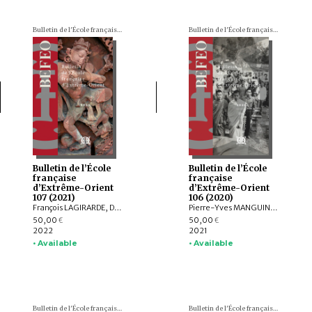
Bulletin de l'École française d'Extrême-Orient (BEFEO)
Bulletin de l'École française d'Extrême-Orient (BEFEO)
Bulletin de l’École
Bulletin de l’École
française
française
d’Extrême-Orient
d’Extrême-Orient
107 (2021)
106 (2020)
François LAGIRARDE, Dominic GOODALL, Louis GABAUDE, Nicolas REVIRE, Bruno DAGENS, Andrea ACRI, Franciscus VERELLEN, Allan G. GRAPARD, Johan LEVILLAIN, Hans T. BAKKER, ZHANG Zhaoyang, Javier SCHNAKE, Thissana WEERAKIETSOONTORN
Pierre-Yves MANGUIN, Andrew HARDY, Charlotte SCHMID, François LACHAUD, Dominic GOODALL, Arlo GRIFFITHS, Armand DESBAT, Béatrice WISNIEWSKI, Federico BAROCCO, NGUYỄN Tiến Đông, Patrice LADWIG, Yael SHIRI, Melinda Zulejka FODOR, Valérie THIRION-MERLE, Gisela THIERRIN-MICHAEL, Ranet HONG, Nicolas MOLLARD, LI Guoqiang, NGUYỄN ĐẶNG ANH MINH, NGUYỄN ĐÌNH HƯNG, NGUYỄN QUANG NGỌC, Chloé CHOLLET, Martin RATHIE
50,00
50,00
€
€
2022
2021
• Available
• Available
Bulletin de l'École française d'Extrême-Orient (BEFEO)
Bulletin de l'École française d'Extrême-Orient (BEFEO)