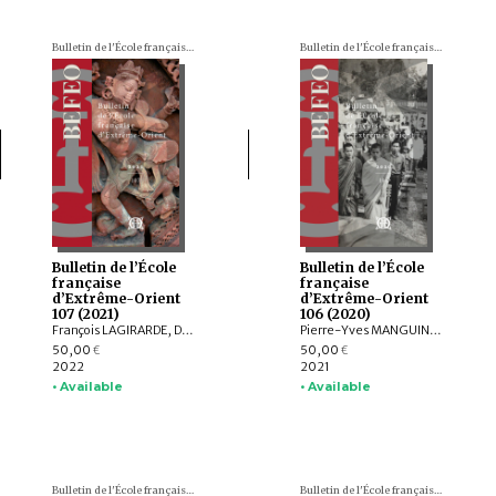
Bulletin de l'École française d'Extrême-Orient (BEFEO)
Bulletin de l'École française d'Extrême-Orient (BEFEO)
Bulletin de l’École
Bulletin de l’École
française
française
d’Extrême-Orient
d’Extrême-Orient
107 (2021)
106 (2020)
François LAGIRARDE, Dominic GOODALL, Louis GABAUDE, Nicolas REVIRE, Bruno DAGENS, Andrea ACRI, Franciscus VERELLEN, Allan G. GRAPARD, Johan LEVILLAIN, Hans T. BAKKER, ZHANG Zhaoyang, Javier SCHNAKE, Thissana WEERAKIETSOONTORN
Pierre-Yves MANGUIN, Andrew HARDY, Charlotte SCHMID, François LACHAUD, Dominic GOODALL, Arlo GRIFFITHS, Armand DESBAT, Béatrice WISNIEWSKI, Federico BAROCCO, NGUYỄN Tiến Đông, Patrice LADWIG, Yael SHIRI, Melinda Zulejka FODOR, Valérie THIRION-MERLE, Gisela THIERRIN-MICHAEL, Ranet HONG, Nicolas MOLLARD, LI Guoqiang, NGUYỄN ĐẶNG ANH MINH, NGUYỄN ĐÌNH HƯNG, NGUYỄN QUANG NGỌC, Chloé CHOLLET, Martin RATHIE
50,00
50,00
€
€
2022
2021
• Available
• Available
Bulletin de l'École française d'Extrême-Orient (BEFEO)
Bulletin de l'École française d'Extrême-Orient (BEFEO)