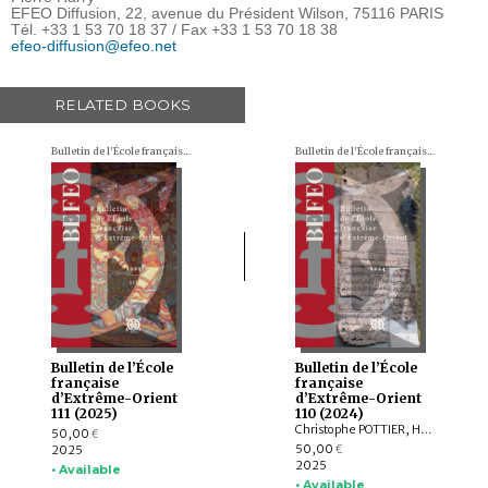
EFEO Diffusion, 22, avenue du Président Wilson, 75116 PARIS
Tél. +33 1 53 70 18 37 / Fax +33 1 53 70 18 38
efeo-diffusion@efeo.net
RELATED BOOKS
Bulletin de l'École française d'Extrême-Orient (BEFEO)
Bulletin de l'École française d'Extrême-Orient (BEFEO)
Bulletin de l’École
Bulletin de l’École
française
française
d’Extrême-Orient
d’Extrême-Orient
111 (2025)
110 (2024)
Christophe POTTIER, Harunaga ISAACSON, Isabelle LANDRY-DERON, Dominique SOUTIF, Julia ESTEVE, Brice VINCENT, François THIERRY, Annabel Teh GALLOP, Yannick BRUNETON, Vincent LEFÈVRE, Chloé CHOLLET, Csaba DEZSŐ, Claudine ANG, Damien CHAUSSENDE, Sébastien CLOUET, XU Minglong†, WU Min, HAN Qi
50,00
€
50,00
2025
€
2025
• Available
• Available