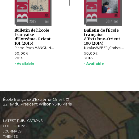
Bulletin de l'École
Bulletin de l'École
française
française
d'Extrême-Orient
d'Extrême-Orient
101 (2015)
100 (2014)
Pierre-Yves MANGUIN, Claudine SALMON , Paola CALANCA, Martin POLKINGHORNE, Amandine LEPOUTRE, Gregory SCHOPEN, Christine LORRE, Janet G. DOUGLAS, Federico CARO, GOH GEOK YIAN , Judith CAMERON, AGUSTIJANTO INDRAJAYA, Angela SCHOTTENHAMMER, CHENG Weichung, BASKORO D. TJAHJONO, Véronique DEGROOT
Nicolas WEBER, Christophe POTTIER, Michela BUSSOTTI, Dominic GOODALL, Michel LORRILLARD, Dominique SOUTIF, Julia ESTEVE, Brice VINCENT, Gerdi GERSCHHEIMER, Martin POLKINGHORNE, Hélène NJOTO, Jean-Baptiste CHEVANCE, Michel ANTELME, Nicolas THOMAS, David BOURGARIT, Grégory KOURILSKY, IYANAGA Nobumi
50,00
50,00
€
€
2016
2016
• Available
• Available
École française d'Extrême-Orient ©
22, av du Président Wilson 75116 Paris
LATEST PUBLICATIONS
COLLECTIONS
JOURNALS
THEMES