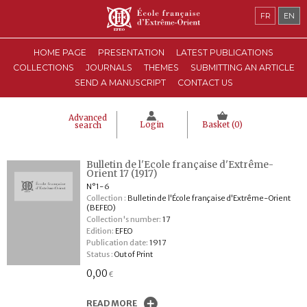
FR
EN
HOME PAGE
PRESENTATION
LATEST PUBLICATIONS
COLLECTIONS
JOURNALS
THEMES
SUBMITTING AN ARTICLE
SEND A MANUSCRIPT
CONTACT US
Advanced
Login
Basket (
0
)
search
Bulletin de l'Ecole française d'Extrême-
Orient 17 (1917)
N°1-6
Collection :
Bulletin de l'École française d'Extrême-Orient
(BEFEO)
Collection's number:
17
Edition:
EFEO
Publication date:
1917
Status :
Out of Print
0,00
€
READ MORE