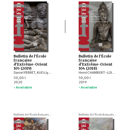
Bulletin de l’École
Bulletin de l’École
française
française
d’Extrême-Orient
d’Extrême-Orient
105 (2019)
104 (2018)
Daniel PERRET, KUO Liying, Andrew HARDY, Frédéric GIRARD, Jiří JÁKL, Pauline SEBILLAUD, LIU Xiaoxi, AGUSTIJANTO INDRAJAYA, Véronique DEGROOT, Franciscus VERELLEN, Nicolas CANE, INDUNG PANCA PUTRA, ARY SETYASTUTI, SUBAGYO PRAMUMIJOYO, AGNI SESARIA MOCHTAR, Patrick DALY, Edmund EDWARDS MCKINNON, R. Michael FEENER, TAI YEW SENG , ARDIANSYAH , Andrew PARNELL, NIZAMUDDIN , Nazli ISMAIL, Kerry SIEH, Jedrzej MAJEWSKI, Max DEEG, Elizabeth BERGER, HOU Kan, SUKAWATI SUSETYO, MOHD. SHERMAN BIN SAUFFI
Henri CHAMBERT-LOIR, Hubert DELAHAYE, Aude FAVEREAU, Thomas Oliver PRYCE, Brice VINCENT, Pierre BAPTISTE, Andrea ACRI, David BOURGARIT, Grégory KOURILSKY, Lynn ATE, Tin Tin WIN, Louis CHAMPION, Thu Thu WIN, Kalayar MYAT MYAT HTWE, Aye Aye MAR, Baptiste PRADIER, Anna WILLIS, Mathilde MECHLING, Michele STEPHEN, Alexis LYCAS, LEI Yang, William Lloyd GIBSON, CAST:ING
50,00
50,00
€
€
2020
2019
• Available
• Available
Bulletin de l'École française d'Extrême-Orient (BEFEO)
Bulletin de l'École française d'Extrême-Orient (BEFEO)