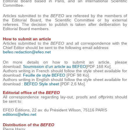
Editorial Board based in Paris, and an international Scientific
Committee.
Articles submitted to the
BEFEO
are refereed by the members of
the Editorial Board, the Scientific Committee or by external
referees. The decision to publish is taken after deliberation by
Editorial Board members.
How to submit an article
Articles submitted to the
BEFEO
and all correspondence with the
Chief Editor should be sent to the following email address:
befeo.redaction@efeo.net
On more details on how to submit an article, please
download:
Soumission d'un article au BEFEO
[PDF 168 Ko].
Authors writing in French should follow the style sheet available for
download:
Feuille de style BEFEO
[PDF 98 Ko].
Authors writing in English should follow the style sheet available for
download :
BEFEO Style sheet
[PDF 2,6 Mo].
Editorial office of the
BEFEO
All correspondence regarding lay-out, proofs and offprints should
be sent to:
EFEO Éditions, 22 av. du Président Wilson, 75116 PARIS
editions@efeo.net
Distribution of the
BEFEO
Pierre Harry