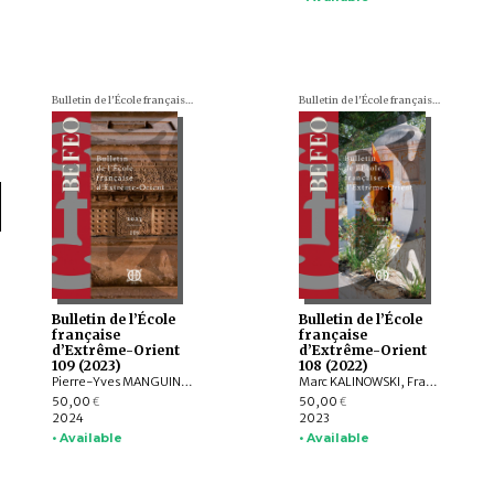
Bulletin de l'École française d'Extrême-Orient (BEFEO)
Bulletin de l'École française d'Extrême-Orient (BEFEO)
Bulletin de l’École
Bulletin de l’École
française
française
d’Extrême-Orient
d’Extrême-Orient
109 (2023)
108 (2022)
Pierre-Yves MANGUIN, Philippe PAPIN, Jean-Luc CHEVILLARD, Olivier de BERNON, François LAGIRARDE, Jiří JÁKL, Bertrand PORTE, Michel ANTELME, Volker GRABOWSKY, Thissana WEERAKIETSOONTORN, Raphaël MALANGIN, Nicolas SIMON, Peera PANARUT, Muhlis HADRAWI, Campbell MACKNIGHT, Kathryn WELLEN, Santi PAKDEEKHAM, HIEP Chan Vicheth
Marc KALINOWSKI, François LACHAUD, Arlo GRIFFITHS, Titi Surti NASTITI, Xavier HERMAND, EKO BASTIAWAN, Cuong T. MAI, QIAN Shenghua, Benjamin DANIELS
50,00
50,00
€
€
2024
2023
• Available
• Available