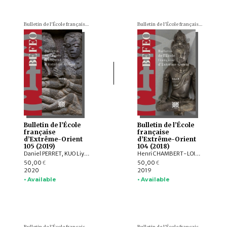
Bulletin de l'École française d'Extrême-Orient (BEFEO)
Bulletin de l'École française d'Extrême-Orient (BEFEO)
Bulletin de l’École
Bulletin de l’École
française
française
d’Extrême-Orient
d’Extrême-Orient
105 (2019)
104 (2018)
Daniel PERRET, KUO Liying, Andrew HARDY, Frédéric GIRARD, Jiří JÁKL, Pauline SEBILLAUD, LIU Xiaoxi, AGUSTIJANTO INDRAJAYA, Véronique DEGROOT, Franciscus VERELLEN, Nicolas CANE, INDUNG PANCA PUTRA, ARY SETYASTUTI, SUBAGYO PRAMUMIJOYO, AGNI SESARIA MOCHTAR, Patrick DALY, Edmund EDWARDS MCKINNON, R. Michael FEENER, TAI YEW SENG , ARDIANSYAH , Andrew PARNELL, NIZAMUDDIN , Nazli ISMAIL, Kerry SIEH, Jedrzej MAJEWSKI, Max DEEG, Elizabeth BERGER, HOU Kan, SUKAWATI SUSETYO, MOHD. SHERMAN BIN SAUFFI
Henri CHAMBERT-LOIR, Hubert DELAHAYE, Aude FAVEREAU, Thomas Oliver PRYCE, Brice VINCENT, Pierre BAPTISTE, Andrea ACRI, David BOURGARIT, Grégory KOURILSKY, Lynn ATE, Tin Tin WIN, Louis CHAMPION, Thu Thu WIN, Kalayar MYAT MYAT HTWE, Aye Aye MAR, Baptiste PRADIER, Anna WILLIS, Mathilde MECHLING, Michele STEPHEN, Alexis LYCAS, LEI Yang, William Lloyd GIBSON, CAST:ING
50,00
50,00
€
€
2020
2019
• Available
• Available
Bulletin de l'École française d'Extrême-Orient (BEFEO)
Bulletin de l'École française d'Extrême-Orient (BEFEO)