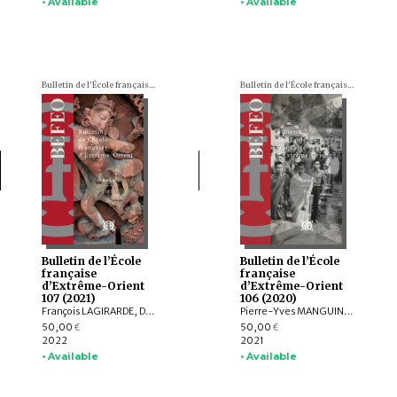
• Available
• Available
Bulletin de l'École française d'Extrême-Orient (BEFEO)
Bulletin de l'École française d'Extrême-Orient (BEFEO)
Bulletin de l’École
Bulletin de l’École
française
française
d’Extrême-Orient
d’Extrême-Orient
107 (2021)
106 (2020)
François LAGIRARDE, Dominic GOODALL, Louis GABAUDE, Nicolas REVIRE, Bruno DAGENS, Andrea ACRI, Franciscus VERELLEN, Allan G. GRAPARD, Johan LEVILLAIN, Hans T. BAKKER, ZHANG Zhaoyang, Javier SCHNAKE, Thissana WEERAKIETSOONTORN
Pierre-Yves MANGUIN, Andrew HARDY, Charlotte SCHMID, François LACHAUD, Dominic GOODALL, Arlo GRIFFITHS, Armand DESBAT, Béatrice WISNIEWSKI, Federico BAROCCO, NGUYỄN Tiến Đông, Patrice LADWIG, Yael SHIRI, Melinda Zulejka FODOR, Valérie THIRION-MERLE, Gisela THIERRIN-MICHAEL, Ranet HONG, Nicolas MOLLARD, LI Guoqiang, NGUYỄN ĐẶNG ANH MINH, NGUYỄN ĐÌNH HƯNG, NGUYỄN QUANG NGỌC, Chloé CHOLLET, Martin RATHIE
50,00
50,00
€
€
2022
2021
• Available
• Available