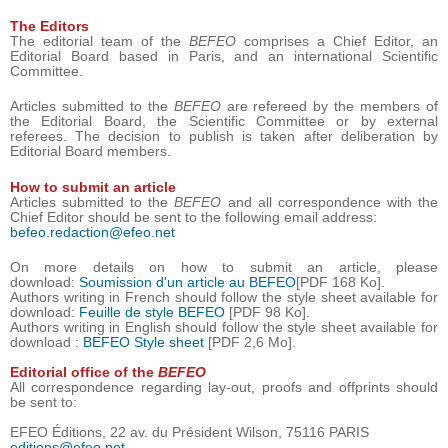
The Editors
The editorial team of the
BEFEO
comprises a Chief Editor, an
Editorial Board based in Paris, and an international Scientific
Committee.
Articles submitted to the
BEFEO
are refereed by the members of
the Editorial Board, the Scientific Committee or by external
referees. The decision to publish is taken after deliberation by
Editorial Board members.
How to submit an article
Articles submitted to the
BEFEO
and all correspondence with the
Chief Editor should be sent to the following email address:
befeo.redaction@efeo.net
On more details on how to submit an article, please
download:
Soumission d'un article au BEFEO
[PDF 168 Ko].
Authors writing in French should follow the style sheet available for
download:
Feuille de style BEFEO
[PDF 98 Ko].
Authors writing in English should follow the style sheet available for
download :
BEFEO Style sheet
[PDF 2,6 Mo].
Editorial office of the
BEFEO
All correspondence regarding lay-out, proofs and offprints should
be sent to:
EFEO Éditions, 22 av. du Président Wilson, 75116 PARIS
editions@efeo.net