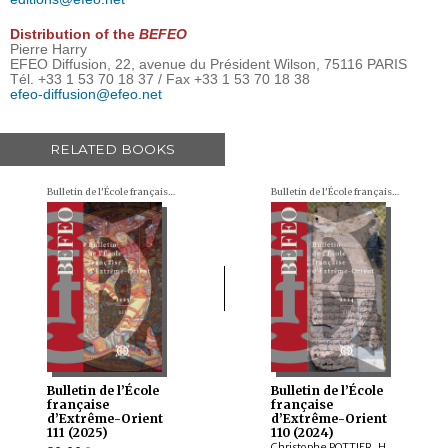
Distribution of the
BEFEO
Pierre Harry
EFEO Diffusion, 22, avenue du Président Wilson, 75116 PARIS
Tél. +33 1 53 70 18 37 / Fax +33 1 53 70 18 38
efeo-diffusion@efeo.net
RELATED BOOKS
Bulletin de l'École française d'Extrême-Orient (BEFEO)
Bulletin de l'École française d'Extrême-Orient (BEFEO)
Bulletin de l’École
Bulletin de l’École
française
française
d’Extrême-Orient
d’Extrême-Orient
111 (2025)
110 (2024)
Christophe POTTIER, Harunaga ISAACSON, Isabelle LANDRY-DERON, Dominique SOUTIF, Julia ESTEVE, Brice VINCENT, François THIERRY, Annabel Teh GALLOP, Yannick BRUNETON, Vincent LEFÈVRE, Chloé CHOLLET, Csaba DEZSŐ, Claudine ANG, Damien CHAUSSENDE, Sébastien CLOUET, XU Minglong†, WU Min, HAN Qi