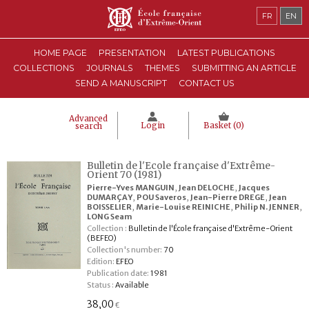
FR
EN
HOME PAGE
PRESENTATION
LATEST PUBLICATIONS
COLLECTIONS
JOURNALS
THEMES
SUBMITTING AN ARTICLE
SEND A MANUSCRIPT
CONTACT US
Advanced
Login
Basket (
0
)
search
Bulletin de l'Ecole française d'Extrême-
Orient 70 (1981)
Pierre-Yves MANGUIN
,
Jean DELOCHE
,
Jacques
DUMARÇAY
,
POU Saveros
,
Jean-Pierre DREGE
,
Jean
BOISSELIER
,
Marie-Louise REINICHE
,
Philip N. JENNER
,
LONG Seam
Collection :
Bulletin de l'École française d'Extrême-Orient
(BEFEO)
Collection's number:
70
Edition:
EFEO
Publication date:
1981
Status :
Available
38,00
€