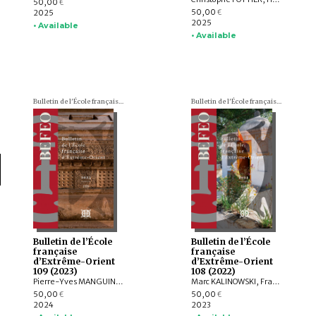
50,00
€
50,00
2025
€
2025
• Available
• Available
Bulletin de l'École française d'Extrême-Orient (BEFEO)
Bulletin de l'École française d'Extrême-Orient (BEFEO)
Bulletin de l’École
Bulletin de l’École
française
française
d’Extrême-Orient
d’Extrême-Orient
109 (2023)
108 (2022)
Pierre-Yves MANGUIN, Philippe PAPIN, Jean-Luc CHEVILLARD, Olivier de BERNON, François LAGIRARDE, Jiří JÁKL, Bertrand PORTE, Michel ANTELME, Volker GRABOWSKY, Thissana WEERAKIETSOONTORN, Raphaël MALANGIN, Nicolas SIMON, Peera PANARUT, Muhlis HADRAWI, Campbell MACKNIGHT, Kathryn WELLEN, Santi PAKDEEKHAM, HIEP Chan Vicheth
Marc KALINOWSKI, François LACHAUD, Arlo GRIFFITHS, Titi Surti NASTITI, Xavier HERMAND, EKO BASTIAWAN, Cuong T. MAI, QIAN Shenghua, Benjamin DANIELS
50,00
50,00
€
€
2024
2023