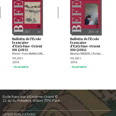
Bulletin de l'École
Bulletin de l'École
française
française
d'Extrême-Orient
d'Extrême-Orient
101 (2015)
100 (2014)
Pierre-Yves MANGUIN, Claudine SALMON , Paola CALANCA, Martin POLKINGHORNE, Amandine LEPOUTRE, Gregory SCHOPEN, Christine LORRE, Janet G. DOUGLAS, Federico CARO, GOH GEOK YIAN , Judith CAMERON, AGUSTIJANTO INDRAJAYA, Angela SCHOTTENHAMMER, CHENG Weichung, BASKORO D. TJAHJONO, Véronique DEGROOT
Nicolas WEBER, Christophe POTTIER, Michela BUSSOTTI, Dominic GOODALL, Michel LORRILLARD, Dominique SOUTIF, Julia ESTEVE, Brice VINCENT, Gerdi GERSCHHEIMER, Martin POLKINGHORNE, Hélène NJOTO, Jean-Baptiste CHEVANCE, Michel ANTELME, Nicolas THOMAS, David BOURGARIT, Grégory KOURILSKY, IYANAGA Nobumi
50,00
50,00
€
€
2016
2016
• Available
• Available
École française d'Extrême-Orient ©
22, av du Président Wilson 75116 Paris
LATEST PUBLICATIONS