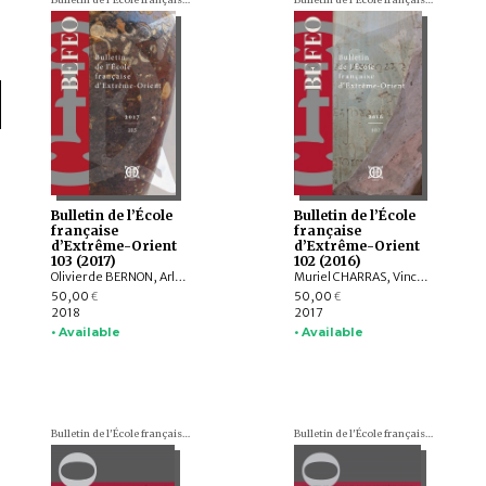
Bulletin de l’École
Bulletin de l’École
française
française
d’Extrême-Orient
d’Extrême-Orient
103 (2017)
102 (2016)
Olivier de BERNON, Arlo GRIFFITHS, Andrew OLLET, Bob HUDSON, Marc MIYAKE, Julian K. WHEATLEY, Jiří JÁKL, Tom HOOGERVORST, Jennifer L. GAYNOR, Nathan W. HILL, ZHAO Bing, Louise Allison CORT, Armand DESBAT, Béatrice WISNIEWSKI, WONG Sharon Wai-Yee, QIN Dashu, CHANG Jung Jung, YU Shan, HE Mengying, Alastair GORNALL, Hermann KULKE
Muriel CHARRAS, Vincent TOURNIER, Roderich PTAK, Arlo GRIFFITHS, Jiří JÁKL, Hugo DAVID, Annabel Teh GALLOP, Amandine LEPOUTRE, Chiara BOCCI, Stefan BAUMS, Ingo STRAUCH, Kei KATAOKA, Mattia SALVINI, Péter-Dániel SZÁNTÓ, Andrea ACRI
50,00
50,00
€
€
2018
2017
• Available
• Available
Bulletin de l'École française d'Extrême-Orient (BEFEO)
Bulletin de l'École française d'Extrême-Orient (BEFEO)