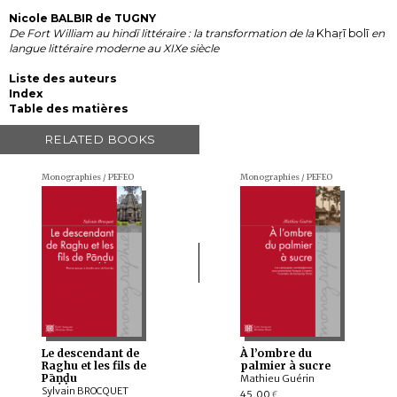
Nicole BALBIR de TUGNY
De Fort William au hindī littéraire : la transformation de la
Khaṛī bolī
en
langue littéraire moderne au XIXe siècle
Liste des auteurs
Index
Table des matières
RELATED BOOKS
Monographies / PEFEO
Monographies / PEFEO
Le descendant de
À l’ombre du
Raghu et les fils de
palmier à sucre
Pāṇḍu
Mathieu Guérin
Sylvain BROCQUET
45,00
€