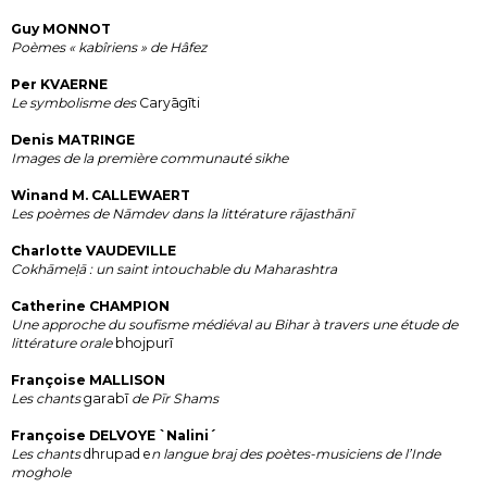
Guy MONNOT
Poèmes « kabîriens » de Hâfez
Per KVAERNE
Le symbolisme des
Caryāgīti
Denis MATRINGE
Images de la première communauté sikhe
Winand M. CALLEWAERT
Les poèmes de Nāmdev dans la littérature rājasthānī
Charlotte VAUDEVILLE
Cokhāmeḷā : un saint intouchable du Maharashtra
Catherine CHAMPION
Une approche du soufisme médiéval au Bihar à travers une étude de
littérature orale
bhojpurī
Françoise MALLISON
Les chants
garabī
de Pīr Shams
Françoise DELVOYE `Nalini´
Les chants
dhrupad e
n langue braj des poètes-musiciens de l’Inde
moghole