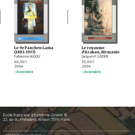
Le 9e Panchen Lama
Le royaume
(1883-1937)
d'Arakan, Birmanie
Fabienne JAGOU
Jacques P. LEIDER
40,00
55,00
€
€
2004
2004
• Available
• Available
École française d'Extrême-Orient ©
22, av du Président Wilson 75116 Paris