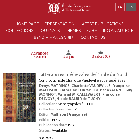
FR
EN
HOME PAGE
PRESENTATION
LATEST PUBLICATIONS
COLLECTIONS
JOURNALS
THEMES
SUBMITTING AN ARTICLE
SEND A MANUSCRIPT
CONTACT US
Advanced
Login
Basket (
0
)
search
Littératures médiévales de l'Inde du Nord
Contributions de Charlotte Vaudeville et de ses élèves
Denys MATRINGE
,
Charlotte VAUDEVILLE
,
Françoise
MALLISON
,
Catherine CHAMPION
,
Per KVAERNE
,
Guy
MONNOT
,
Winand M. CALLEWAERT
,
Françoise
DELVOYE
,
Nicole BALBIR de TUGNY
Collection :
Monographies / PEFEO
Collection's number:
165
Editor:
Mallison (Françoise)
Edition:
EFEO
Publication date:
1991
Status :
Available