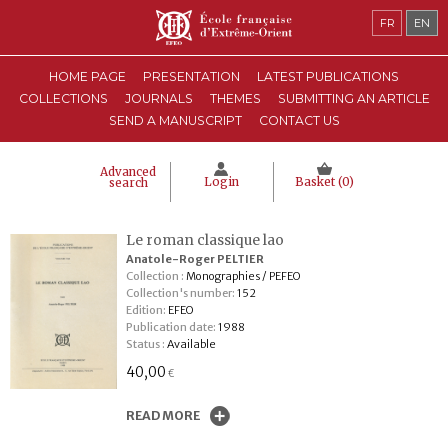
FR
EN
HOME PAGE
PRESENTATION
LATEST PUBLICATIONS
COLLECTIONS
JOURNALS
THEMES
SUBMITTING AN ARTICLE
SEND A MANUSCRIPT
CONTACT US
Advanced
Login
Basket (
0
)
search
Le roman classique lao
Anatole-Roger PELTIER
Collection :
Monographies / PEFEO
Collection's number:
152
Edition:
EFEO
Publication date:
1988
Status :
Available
40,00
€
READ MORE