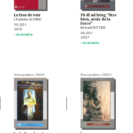
Le Don de voir
Yû dî mî hèng "être
bien, avoir de la
Charlotte SCHMID
force"
50,00
€
Richard POTTIER
2010
48,00
€
• Available
2007
• Available
Monographies / PEFEO
Monographies / PEFEO