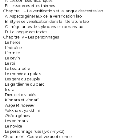
A. Les données historiques
B. Les sources et les thèmes
Chapitre III – La versification et la langue des textes lao
A. Aspects généraux de la versification lao
B. Styles de versification dans la littérature lao
C. Irrégularités de style dans les romans lao
D. La langue des textes
Chapitre IV – Les personnages
Le héros
L’héroïne
L’ermite
Le devin
Le roi
Le beau-père
Le monde du palais
Les gens du peuple
La gardienne du parc
Indra
Dieux et divinités
Kinnara et kinnarī
Nāga
et
ṅōeeak
Yakkha et yakkhinī
Phī
ou génies
Les animaux
Le novice
Le personnage rusé (
jyṅ hmyṅ2
)
Chapitre V – Cadre et vie quotidienne