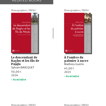
RELATED BOOKS
Monographies / PEFEO
Monographies / PEFEO
Le descendant de
À l’ombre du
Raghu et les fils de
palmier à sucre
Pāṇḍu
Mathieu Guérin
Sylvain BROCQUET
45,00
€
50,00
2023
€
2024
• Available
• Available
Monographies / PEFEO
Monographies / PEFEO