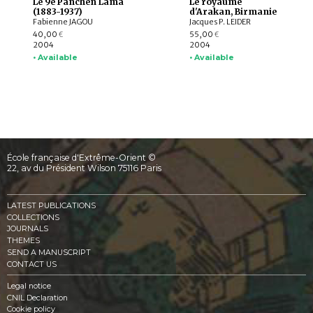
Le 9e Panchen Lama
Le royaume
(1883-1937)
d'Arakan, Birmanie
Fabienne JAGOU
Jacques P. LEIDER
40,00
55,00
€
€
2004
2004
• Available
• Available
École française d'Extrême-Orient ©
22, av du Président Wilson 75116 Paris
LATEST PUBLICATIONS
COLLECTIONS
JOURNALS
THEMES
SEND A MANUSCRIPT
CONTACT US
Legal notice
CNIL Declaration
Cookie policy