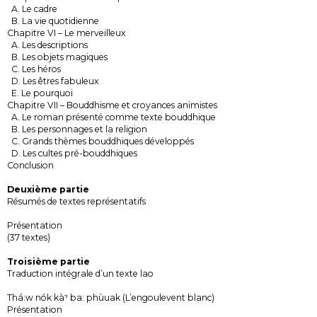
A. Le cadre
B. La vie quotidienne
Chapitre VI – Le merveilleux
A. Les descriptions
B. Les objets magiques
C. Les héros
D. Les êtres fabuleux
E. Le pourquoi
Chapitre VII – Bouddhisme et croyances animistes
A. Le roman présenté comme texte bouddhique
B. Les personnages et la religion
C. Grands thèmes bouddhiques développés
D. Les cultes pré-bouddhiques
Conclusion
Deuxième partie
Résumés de textes représentatifs
Présentation
(37 textes)
Troisième partie
Traduction intégrale d’un texte lao
Thá:w nók kàˀ ba: phùuak (L’engoulevent blanc)
Présentation