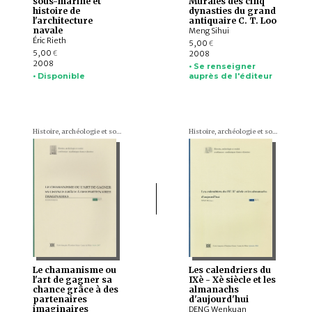
sous-marine et
Murales des cinq
histoire de
dynasties du grand
l'architecture
antiquaire C. T. Loo
navale
Meng Sihui
Éric Rieth
5,00
€
5,00
2008
€
2008
• Se renseigner
• Disponible
auprès de l'éditeur
Histoire, archéologie et société. Conférences académiques franco-chinoises
Histoire, archéologie et société. Conférences académiques franco-chinoises
Le chamanisme ou
Les calendriers du
l'art de gagner sa
IXè - Xè siècle et les
chance grâce à des
almanachs
partenaires
d'aujourd'hui
imaginaires
DENG Wenkuan