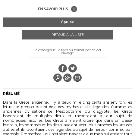
EN SAVOIR PLUS
Épuisé
RETOUR À LA LISTE
Télécharger ici le flyer au format pdf de cet
ouvrage
RÉSUMÉ
Dans la Grece ancienne, il y a deux mille cinq cents ans environ, les
lettres se preoccupaient deja des mythes et des legendes. Comme les
anciennes civilisations de Mesopotamie ou d'Egypte, les Grecs
honoraient de multiples dieux et racontaient a leur sujet de
nombreuses histoires. Les Grecs aimaient croire que dans un passe
lointain, les hommes et les dieux avaient vecu plus proches les uns des
autres et ils racontaient des legendes au sujet de heros - comme, par
exemple, Promethee - qui n'etaient pas des dieux mais qui etaient tout