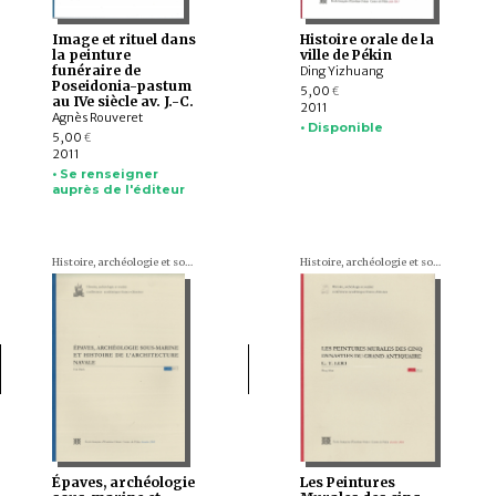
Image et rituel dans
Histoire orale de la
la peinture
ville de Pékin
funéraire de
Ding Yizhuang
Poseidonia-pastum
5,00
€
au IVe siècle av. J.-C.
2011
Agnès Rouveret
• Disponible
5,00
€
2011
• Se renseigner
auprès de l'éditeur
Histoire, archéologie et société. Conférences académiques franco-chinoises
Histoire, archéologie et société. Conférences académiques franco-chinoises
Épaves, archéologie
Les Peintures