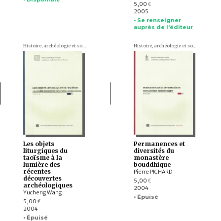
5,00
€
2005
• Se renseigner
auprès de l'éditeur
Histoire, archéologie et société. Conférences académiques franco-chinoises
Histoire, archéologie et société. Conférences académiques franco-chinoises
Les objets
Permanences et
liturgiques du
diversités du
taoïsme à la
monastère
lumière des
bouddhique
récentes
Pierre PICHARD
découvertes
5,00
€
archéologiques
2004
Yucheng Wang
• Épuisé
5,00
€
2004
• Épuisé