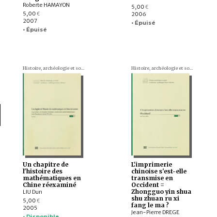
Roberte HAMAYON
5,00
€
5,00
2006
€
2007
• Épuisé
• Épuisé
Histoire, archéologie et société. Conférences académiques franco-chinoises
Histoire, archéologie et société. Conférences académiques franco-chinoises
Un chapitre de
L'imprimerie
l'histoire des
chinoise s'est-elle
mathématiques en
transmise en
Chine réexaminé
Occident =
Zhongguo yin shua
LIU Dun
shu zhuan ru xi
5,00
€
fang le ma ?
2005
Jean-Pierre DREGE
• Disponible