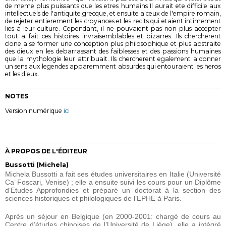
de meme plus puissants que les etres humains Il aurait ete difficile aux
intellectuels de l'antiquite grecque, et ensuite a ceux de l'empire romain,
de rejeter entierement les croyances et les recits qui etaient intimement
lies a leur culture. Cependant, il ne pouvaient pas non plus accepter
tout a fait ces histoires invraisemblables et bizarres. Ils chercherent
clone a se former une conception plus philosophique et plus abstraite
des dieux en les debarrassant des faiblesses et des passions humaines
que la mythologie leur attribuait. Ils chercherent egalement a donner
un sens aux legendes apparemment absurdes qui entouraient les heros
et les dieux.
NOTES
Version numérique
ici
À PROPOS DE L'ÉDITEUR
Bussotti (Michela)
Michela Bussotti a fait ses études universitaires en Italie (Université
Ca’ Foscari, Venise) ; elle a ensuite suivi les cours pour un Diplôme
d’Etudes Approfondies et préparé un doctorat à la section des
sciences historiques et philologiques de l’EPHE à Paris.
Après un séjour en Belgique (en 2000-2001: chargé de cours au
Centre d’études chinoises de l’Université de Liège), elle a intégré