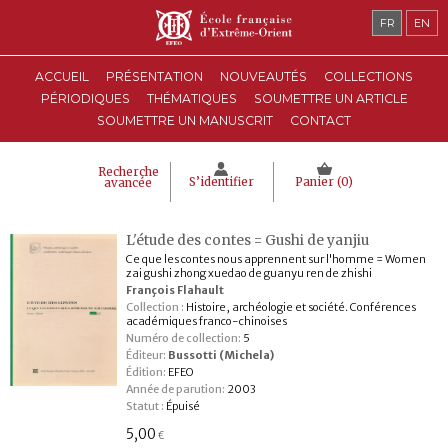
FR
EN
ACCUEIL
PRÉSENTATION
NOUVEAUTÉS
COLLECTIONS
PÉRIODIQUES
THÉMATIQUES
SOUMETTRE UN ARTICLE
SOUMETTRE UN MANUSCRIT
CONTACT
Recherche
S’identifier
Panier (
0
)
avancée
L'étude des contes = Gushi de yanjiu
Ce que les contes nous apprennent sur l'homme = Women
zai gushi zhong xuedao de guanyu ren de zhishi
François Flahault
Collection :
Histoire, archéologie et société. Conférences
académiques franco-chinoises
Numéro de collection:
5
Éditeur:
Bussotti (Michela)
Édition:
EFEO
Année de parution:
2003
Statut :
Épuisé
5,00
€