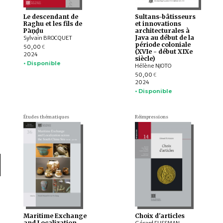
Le descendant de
Sultans-bâtisseurs
Raghu et les fils de
et innovations
Pāṇḍu
architecturales à
Java au début de la
Sylvain BROCQUET
période coloniale
50,00
€
(XVIe - début XIXe
2024
siècle)
• Disponible
Hélène NJOTO
50,00
€
2024
• Disponible
Études thématiques
Réimpressions
Maritime Exchange
Choix d'articles
and Localization