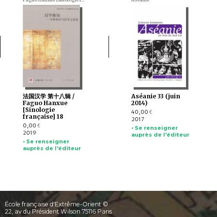
Faguo Hanxue [Sinologie française] (en chinois)
Aséanie
法国汉学 第十八辑 /
Aséanie 33 (juin
Faguo Hanxue
2014)
[Sinologie
40,00
€
française] 18
2017
0,00
€
• Se renseigner
2019
auprès de l'éditeur
• Se renseigner
auprès de l'éditeur
École française d'Extrême-Orient ©
22, av du Président Wilson 75116 Paris