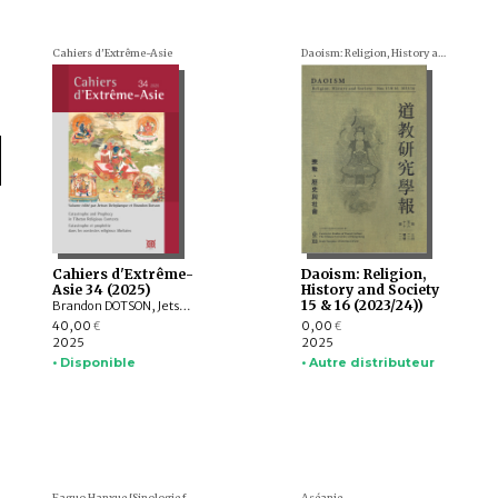
Cahiers d'Extrême-Asie
Daoism: Religion, History and Society
Cahiers d'Extrême-
Daoism: Religion,
Asie 34 (2025)
History and Society
15 & 16 (2023/24))
Brandon DOTSON, Jetsun DELEPLANQUE, Rory LINDSAY, Natasha MIKLES, Matthew KING, Naljor TSERING, SHAO Jiade, QIN Sen, SHEN Ting
40,00
0,00
€
€
2025
2025
• Disponible
• Autre distributeur