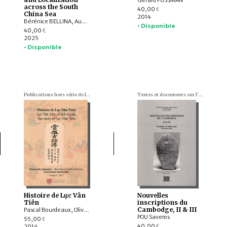
Gérard FUSSMAN
across the South
40,00
€
China Sea
2014
Bérénice BELLINA, Aude FAVEREAU, LÂM Thị Mỹ Dung, YAMAGATA Mariko, Frank MUYARD, LIU Yi-chang, Krisztina KINGA HOPPÁL, Stephen CHIA MING SOON, SHIUNG Chung-ching, MIYAMA Emily, CHAO Chin-yung, CHUNG Kuo-feng, WANG Kuan-Wen, Caroline JACKSON, LIU Jiun-Yu
• Disponible
40,00
€
2025
• Disponible
Publications hors série de l'École française d'Extrême-Orient
Textes et documents sur l'Indochine
Histoire de Lục Vân
Nouvelles
Tiên
inscriptions du
Cambodge, II & III
Pascal Bourdeaux, Olivier TESSIER
POU Saveros
55,00
€
40,00
2016
€