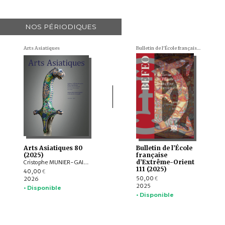
NOS PÉRIODIQUES
Arts Asiatiques
Bulletin de l'École française d'Extrême-Orient (BEFEO)
Arts Asiatiques 80
Bulletin de l’École
(2025)
française
d’Extrême-Orient
Cristophe MUNIER-GAILLARD, Arnaud BERTRAND, Valérie ZALESKI, Selvam THOREZ, Brice VINCENT, Anne-Colombe LAUNOIS, Mechtild MERTZ, ITOH Takao, Sylvain ROY, Mei MERCIER
111 (2025)
40,00
€
50,00
2026
€
2025
• Disponible
• Disponible