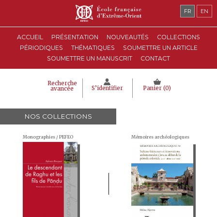
FR
EN
ACCUEIL
PRÉSENTATION
NOUVEAUTÉS
COLLECTIONS
PÉRIODIQUES
THÉMATIQUES
SOUMETTRE UN ARTICLE
SOUMETTRE UN MANUSCRIT
CONTACT
Recherche
S’identifier
Panier (
0
)
avancée
NOS COLLECTIONS
Monographies / PEFEO
Mémoires archéologiques