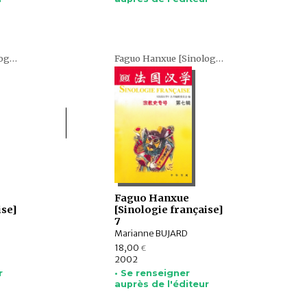
Faguo Hanxue [Sinologie française] (en chinois)
Faguo Hanxue [Sinologie française] (en chinois)
Faguo Hanxue
ise]
[Sinologie française]
7
Marianne BUJARD
18,00
€
2002
r
• Se renseigner
auprès de l'éditeur