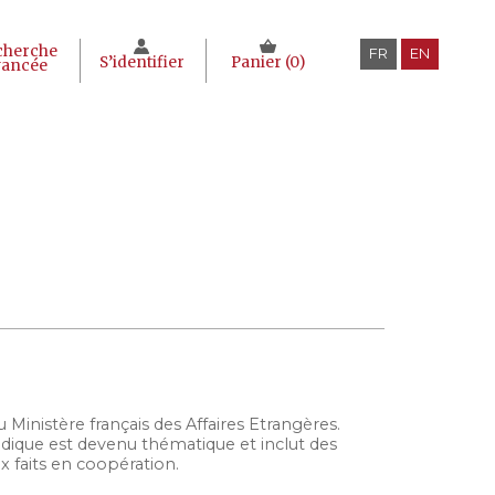
cherche
FR
EN
S’identifier
Panier (
0
)
vancée
 Ministère français des Affaires Etrangères.
iodique est devenu thématique et inclut des
ux faits en coopération.