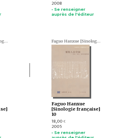
2008
• Se renseigner
r
auprès de l'éditeur
Faguo Hanxue [Sinologie française] (en chinois)
Faguo Hanxue [Sinologie française] (en chinois)
Faguo Hanxue
ise]
[Sinologie française]
10
18,00
€
2005
• Se renseigner
r
auprès de l'éditeur