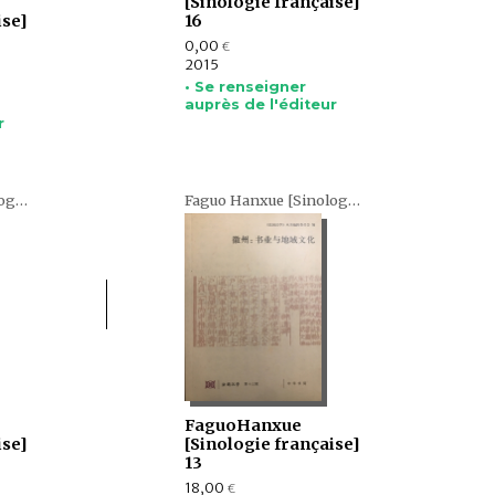
[Sinologie française]
ise]
16
0,00
€
2015
• Se renseigner
auprès de l'éditeur
r
Faguo Hanxue [Sinologie française] (en chinois)
Faguo Hanxue [Sinologie française] (en chinois)
FaguoHanxue
ise]
[Sinologie française]
13
18,00
€