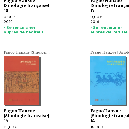
Faguo Hanxue
Faguo Hanxue
[Sinologie française]
[Sinologie frança
18
17
0,00
0,00
€
€
2019
2016
• Se renseigner
• Se renseigner
auprès de l'éditeur
auprès de l'éditeu
Faguo Hanxue [Sinologie française] (en chinois)
Faguo Hanxue
FaguoHanxue
[Sinologie française]
[Sinologie frança
15
14
18,00
18,00
€
€