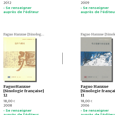
2012
2009
• Se renseigner
• Se renseigner
auprès de l'éditeur
auprès de l'éditeu
Faguo Hanxue [Sinologie française] (en chinois)
FaguoHanxue
Faguo Hanxue
[Sinologie française]
[Sinologie frança
12
11
18,00
18,00
€
€
2008
2006
• Se renseigner
• Se renseigner
auprès de l'éditeur
auprès de l'éditeu