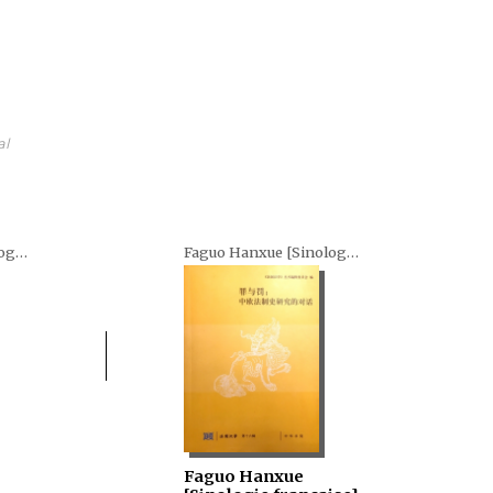
al
Faguo Hanxue [Sinologie française] (en chinois)
Faguo Hanxue [Sinologie française] (en chinois)
Faguo Hanxue