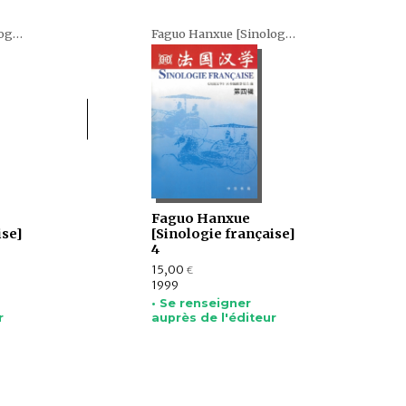
Faguo Hanxue [Sinologie française] (en chinois)
Faguo Hanxue [Sinologie française] (en chinois)
Faguo Hanxue
ise]
[Sinologie française]
4
15,00
€
1999
• Se renseigner
r
auprès de l'éditeur