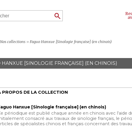
Re
a
Nos collections
»
Faguo Hanxue [Sinologie française] (en chinois)
 HANXUE [SINOLOGIE FRANÇAISE] (EN CHINOIS)
À PROPOS DE LA COLLECTION
aguo Hanxue [Sinologie française] (en chinois)
e périodique est publié chaque année en chinois avec l'aide du
nitialement consacré aux travaux de sinologie français, le pér
rticles de spécialistes chinois et français concernant des trava