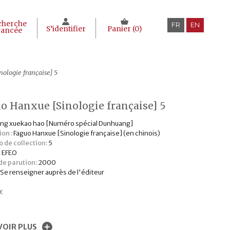
cherche
FR
EN
S’identifier
Panier (
0
)
vancée
ologie française] 5
o Hanxue [Sinologie française] 5
ng xuekao hao [Numéro spécial Dunhuang]
ion :
Faguo Hanxue [Sinologie française] (en chinois)
 de collection:
5
:
EFEO
e parution:
2000
Se renseigner auprès de l'éditeur
€
VOIR PLUS