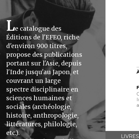
L
e catalogue des
Éditions de l'EFEO, riche
d'environ 900 titres,
propose des publications
portant sur l'Asie, depuis
l'Inde jusqu'au Japon, et
couvrant un large
F
spectre disciplinaire en
C
sciences humaines et
I
a
sociales (archéologie,
histoire, anthropologie,
littératures, philologie,
etc.).
LIVRES