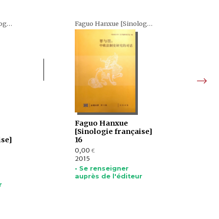
Faguo Hanxue [Sinologie française] (en chinois)
Faguo Hanxue [Sinologie française] (en chinois)
Faguo Hanxue
[Sinologie française]
ise]
16
0,00
€
2015
• Se renseigner
auprès de l'éditeur
r