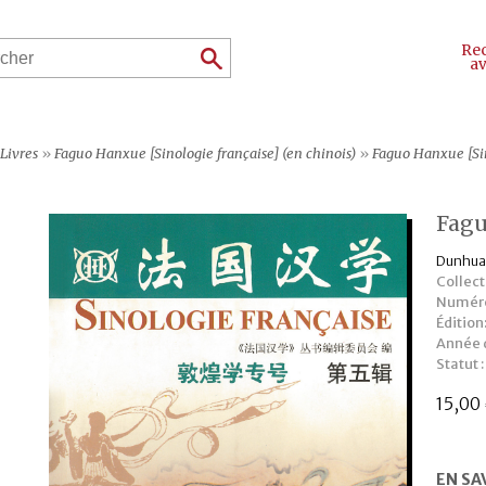
Re
a
Livres
»
Faguo Hanxue [Sinologie française] (en chinois)
»
Faguo Hanxue [Sin
Fagu
Dunhua
Collect
Numéro
Édition
Année d
Statut :
15,00
EN SA