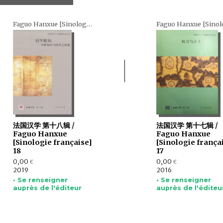
Faguo Hanxue [Sinologie française] (en chinois)
法国汉学 第十八辑 /
法国汉学 第十七辑 /
Faguo Hanxue
Faguo Hanxue
[Sinologie française]
[Sinologie frança
18
17
0,00
0,00
€
€
2019
2016
• Se renseigner
• Se renseigner
auprès de l'éditeur
auprès de l'éditeu