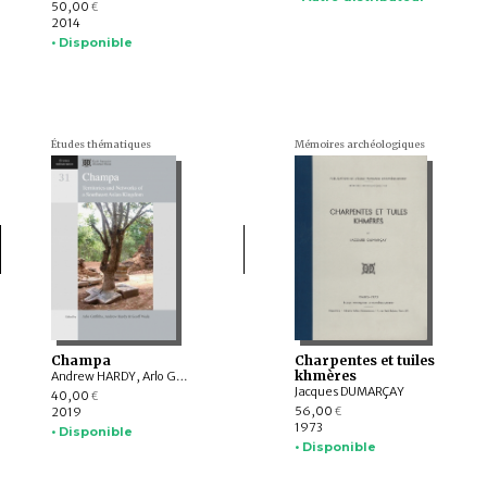
50,00
€
2014
• Disponible
Études thématiques
Mémoires archéologiques
Champa
Charpentes et tuiles
khmères
Andrew HARDY, Arlo GRIFFITHS, Pierre BAPTISTE, Amandine LEPOUTRE, William A. SOUTHWORTH, Geoff WADE, LÂM Thị Mỹ Dung, YAMAGATA Mariko, NGUYỄN Kim Dung, BÙI Chí Hoàng, Federico BAROCCO, NGUYỄN Tiến Đông, Thérèse GUYOT-BECKER, Anton O. ZAKHAROV, Mara LANDONI, John K. WHITMORE, Marc BRUNELLE, Stephen A. MURPHY, TRẦN Kỳ Phương, Parul Pandya DHAR
Jacques DUMARÇAY
40,00
€
56,00
2019
€
1973
• Disponible
• Disponible