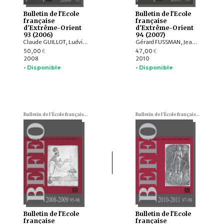
Bulletin de l'Ecole
Bulletin de l'Ecole
française
française
d'Extrême-Orient
d'Extrême-Orient
93 (2006)
94 (2007)
Claude GUILLOT, Ludvik KALUS, Philippe LE FAILLER, Léon VANDERMEERSCH, Tsung-i JAO, Olivier de BERNON, Roger BILLARD, Valérie GILLET, François BIZOT, Charlotte SCHMID, Emmanuel FRANCIS-GONZE, Bérénice BELLINA, Praon Silapanth, Phaedra Bouvet, Thomas Oliver PRYCE, Laure Dussubieux, Raphaël ROUSSELEAU, Daniel NEGERS, Anna T. N. BENNETT, James W. LANKTON, Bernard GRATUZE, J. C. EADE
Gérard FUSSMAN, Jean-Luc CHEVILLARD, Christophe POTTIER, Pierre LACHAIER, Valérie GILLET, François LAGIRARDE, Charlotte SCHMID, Marianne BUJARD, Emmanuel FRANCIS-GONZE, Dominic GOODALL, Éric BOURDONNEAU, Pierre BÂTY, John R. FINLAY, Sem VERMEERSCH, Imre HAMAR
50,00
47,00
€
€
2008
2010
• Disponible
• Disponible
Bulletin de l'École française d'Extrême-Orient (BEFEO)
Bulletin de l'École française d'Extrême-Orient (BEFEO)
Bulletin de l'Ecole
Bulletin de l'Ecole
française
française