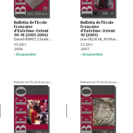
Bulletin de l'Ecole
Bulletin de l'Ecole
française
française
d'Extrême-Orient
d'Extrême-Orient
90-91 (2003-2004)
92 (2005)
Daniel PERRET, Claude GUILLOT, Ludvik KALUS, Eva WILDEN, Philippe PAPIN, Claudine SALMON , Fabienne JAGOU, Charlotte SCHMID, François LACHAUD, Dominic GOODALL, Alexis SANDERSON, Pascal ROYERE, Michel LORRILLARD, Alain ARRAULT, Gerdi GERSCHHEIMER, Peter SKILLING, France BHATTACHARYA, Michael VICKERY, Machi SUHADI, Richadiana KARTAKUSUMA
Jean DELOCHE, PO Dharma, Philippe LE FAILLER, MAK Phoeun, Christophe POTTIER, Claudine SALMON , Pierre LACHAIER, Michela BUSSOTTI, Olivier de BERNON, Pierre PICHARD, Valérie GILLET, Fabienne JAGOU, Charlotte SCHMID, Emmanuel FRANCIS-GONZE, Frédéric GIRARD, Louis GABAUDE, Pascal ROYERE, Bérénice BELLINA, Praon Silapanth, David A. PALMER, Alain ARRAULT, François VOEGELI, André COUTURE, Yannick BRUNETON, Rodolfo LUJAN-LUNSFORD, Dan PENNY, Matti KUMMU, Roland FLETCHER, Ugo ZOPPI, Mike BARBETTI, TOUS Somaneath
55,00
52,00
€
€
2004
2007
• Disponible
• Disponible
Bulletin de l'École française d'Extrême-Orient (BEFEO)
Bulletin de l'École française d'Extrême-Orient (BEFEO)