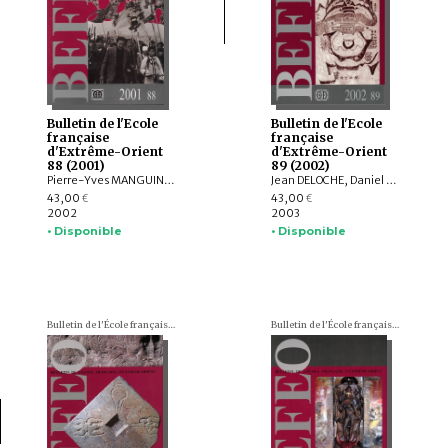
Bulletin de l'Ecole
Bulletin de l'Ecole
française
française
d'Extrême-Orient
d'Extrême-Orient
88 (2001)
89 (2002)
Pierre-Yves MANGUIN, Jean DELOCHE, Claude JACQUES, Bruno BRUGUIER, Olivier de BERNON, Pierre PICHARD, Marianne BUJARD, Jean-François GUERMONPREZ, Roderich PTAK, Bérénice BELLINA, NGUYỄN THẾ ANH, THAI Van Kiêm, Yves GOUDINEAU, Ralph KAUZ, Pascale HAAG-BERNÈDE, K. VENUGOPALAN, Charlotte VON VERSCHUER, Ian C. GLOVER, Florence YVON-TRẦN, Gérard DIFFLOTH, Jean PACQUEMENT, WAKITA Haruko, DONG Xiaoping
Jean DELOCHE, Daniel PERRET, POU Saveros, Michela BUSSOTTI, Jean-Pierre DREGE, Louis GABAUDE, Élisabeth CHABANOL, Bérénice BELLINA, Gerdi GERSCHHEIMER, Eric TROMBERT, Lucille CHIA, Christian CULAS, Marcelle SAINDON, Marie LECOMTE-TILOUINE, NGUYỄN THẾ ANH, Sylvain VOGEL, Robert E. HEGEL, Heddy SURACHMAN, Sandrine CHENIVESSE
43,00
43,00
€
€
2002
2003
• Disponible
• Disponible
Bulletin de l'École française d'Extrême-Orient (BEFEO)
Bulletin de l'École française d'Extrême-Orient (BEFEO)