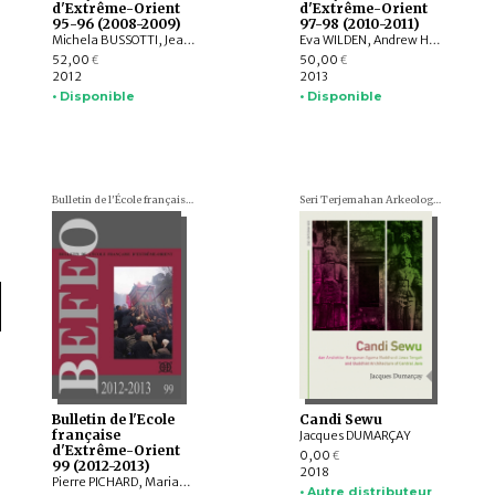
d'Extrême-Orient
d'Extrême-Orient
95-96 (2008-2009)
97-98 (2010-2011)
Michela BUSSOTTI, Jean-Pierre DREGE, Emmanuel FRANCIS-GONZE, Frédéric GIRARD, Olivier TESSIER, Arlo GRIFFITHS, Béatrice WISNIEWSKI, Dominique SOUTIF, Bruno DAGENS, Amandine LEPOUTRE, Jane DRAKARD, Li-chiang LIN , Lucille CHIA, Pierre-Henri DURAND, William A. SOUTHWORTH, François JOYAUX
Eva WILDEN, Andrew HARDY, Pierre PICHARD, Charlotte SCHMID, Paola CALANCA, Michel LORRILLARD, Éric BOURDONNEAU, Arlo GRIFFITHS, Dominique SOUTIF, Julia ESTEVE, BASKORO D. TJAHJONO, Véronique DEGROOT, Gilles DELOUCHE , Frédéric CONSTANT, Damian EVANS, Christine HAWIXBROCK, Hubert de MESTIER du BOURG
52,00
50,00
€
€
2012
2013
• Disponible
• Disponible
Bulletin de l'École française d'Extrême-Orient (BEFEO)
Seri Terjemahan Arkeologi (Traductions archéologiques)
Bulletin de l'Ecole
Candi Sewu
française
Jacques DUMARÇAY
d'Extrême-Orient
0,00
€
99 (2012-2013)
2018
Pierre PICHARD, Marianne BUJARD, Frédéric GIRARD, Vincent GOOSSAERT, Bob HUDSON, Hugo DAVID, AGUSTIJANTO INDRAJAYA, Véronique DEGROOT, Pamela GUTMAN, Michael FALSER, Hadi SIDOMULYO, Robert WESSING, Rostislav BEREZKIN, WANNASARN NOONSUK
• Autre distributeur