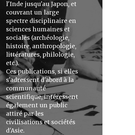
l'Inde jusqu'au Japon, et
couvrant un large
spectre disciplinaire en
sciences humaines et
sociales (archéologie,
histoire, anthropologie,
littératures, philologie,
etc.).
Ces publications, si elles
s'adressent d'abord à la
communauté
scientifique, intéressent
également un public
attiré par les
civilisations et sociétés
d'Asie.