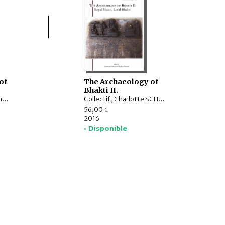
of
The Archaeology of
Bhakti II.
Charlotte SCHMID, Emmanuel FRANCIS-GONZE
Collectif , Charlotte SCHMID, Emmanuel FRANCIS-GONZE
56,00
€
2016
• Disponible