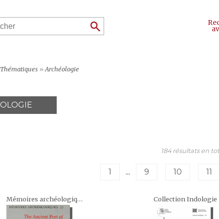
Re
a
Thématiques
»
Archéologie
OLOGIE
184 résultats en tot
1
...
9
10
11
Mémoires archéologiques
Collection Indologie