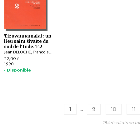
Tiruvannamalai : un
lieu saint śivaïte du
sud de l'Inde. T.2
Jean DELOCHE, Françoise L'HERNAULT, Pierre PICHARD
22,00
€
1990
• Disponible
1
...
9
10
11
184 résultats en tot