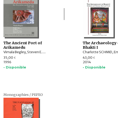
The Ancient Port of
The Archaeology 
Arikamedu
Bhakti I
Vimala Begley, Steven E. SIDEBOTHAM, Elizabeth LYDING WILL, Peter FRANCIS, Jr., K.V. RAMAN, Iravatham MAHADEVAN, Kathleen WARNER SLANE
35,00
43,00
€
€
1996
2014
• Disponible
• Disponible
Monographies / PEFEO