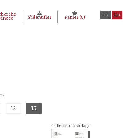
cherche
FR
EN
S’identifier
Panier (
0
)
vancée
al
12
13
Collection Indologie