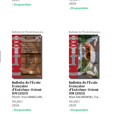
2025
• Disponible
• Disponible
Bulletin de l'École française d'Extrême-Orient (BEFEO)
Bulletin de l'École française d'Extrême-Orient (BEFEO)
Bulletin de l’École
Bulletin de l’École
française
française
d’Extrême-Orient
d’Extrême-Orient
109 (2023)
108 (2022)
Pierre-Yves MANGUIN, Philippe PAPIN, Jean-Luc CHEVILLARD, Olivier de BERNON, François LAGIRARDE, Jiří JÁKL, Bertrand PORTE, Michel ANTELME, Volker GRABOWSKY, Thissana WEERAKIETSOONTORN, Raphaël MALANGIN, Nicolas SIMON, Peera PANARUT, Muhlis HADRAWI, Campbell MACKNIGHT, Kathryn WELLEN, Santi PAKDEEKHAM, HIEP Chan Vicheth
Marc KALINOWSKI, François LACHAUD, Arlo GRIFFITHS, Titi Surti NASTITI, Xavier HERMAND, EKO BASTIAWAN, Cuong T. MAI, QIAN Shenghua, Benjamin DANIELS
50,00
50,00
€
€
2024
2023
• Disponible
• Disponible