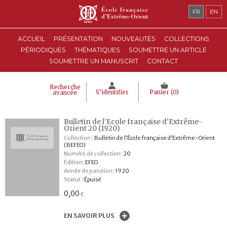
FR
EN
ACCUEIL
PRÉSENTATION
NOUVEAUTÉS
COLLECTIONS
PÉRIODIQUES
THÉMATIQUES
SOUMETTRE UN ARTICLE
SOUMETTRE UN MANUSCRIT
CONTACT
Recherche
S’identifier
Panier (
0
)
avancée
Bulletin de l'Ecole française d'Extrême-
Orient 20 (1920)
Collection :
Bulletin de l'École française d'Extrême-Orient
(BEFEO)
Numéro de collection:
20
Édition:
EFEO
Année de parution:
1920
Statut :
Épuisé
0,00
€
EN SAVOIR PLUS