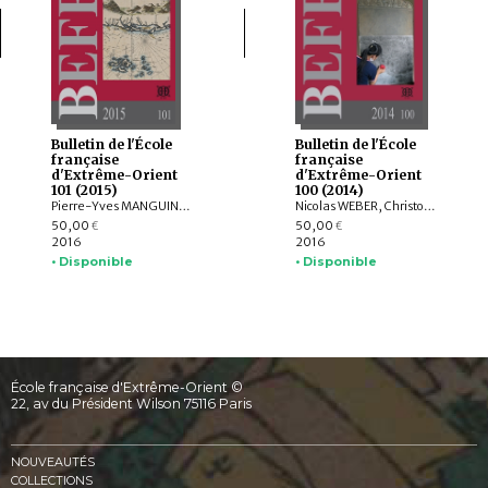
Bulletin de l'École
Bulletin de l'École
française
française
d'Extrême-Orient
d'Extrême-Orient
101 (2015)
100 (2014)
Pierre-Yves MANGUIN, Claudine SALMON , Paola CALANCA, Martin POLKINGHORNE, Amandine LEPOUTRE, Gregory SCHOPEN, Christine LORRE, Janet G. DOUGLAS, Federico CARO, GOH GEOK YIAN , Judith CAMERON, AGUSTIJANTO INDRAJAYA, Angela SCHOTTENHAMMER, CHENG Weichung, BASKORO D. TJAHJONO, Véronique DEGROOT
Nicolas WEBER, Christophe POTTIER, Michela BUSSOTTI, Dominic GOODALL, Michel LORRILLARD, Dominique SOUTIF, Julia ESTEVE, Brice VINCENT, Gerdi GERSCHHEIMER, Martin POLKINGHORNE, Hélène NJOTO, Jean-Baptiste CHEVANCE, Michel ANTELME, Nicolas THOMAS, David BOURGARIT, Grégory KOURILSKY, IYANAGA Nobumi
50,00
50,00
€
€
2016
2016
• Disponible
• Disponible
École française d'Extrême-Orient ©
22, av du Président Wilson 75116 Paris
NOUVEAUTÉS
COLLECTIONS