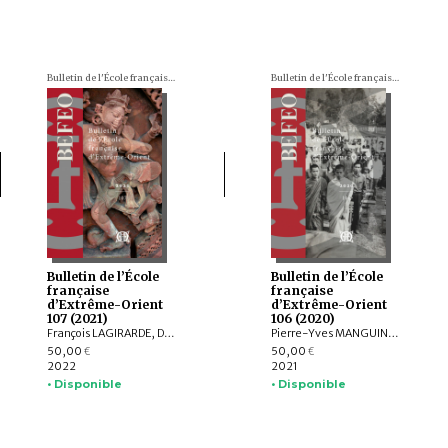
Bulletin de l'École française d'Extrême-Orient (BEFEO)
Bulletin de l'École française d'Extrême-Orient (BEFEO)
Bulletin de l’École
Bulletin de l’École
française
française
d’Extrême-Orient
d’Extrême-Orient
107 (2021)
106 (2020)
François LAGIRARDE, Dominic GOODALL, Louis GABAUDE, Nicolas REVIRE, Bruno DAGENS, Andrea ACRI, Franciscus VERELLEN, Allan G. GRAPARD, Johan LEVILLAIN, Hans T. BAKKER, ZHANG Zhaoyang, Javier SCHNAKE, Thissana WEERAKIETSOONTORN
Pierre-Yves MANGUIN, Andrew HARDY, Charlotte SCHMID, François LACHAUD, Dominic GOODALL, Arlo GRIFFITHS, Armand DESBAT, Béatrice WISNIEWSKI, Federico BAROCCO, NGUYỄN Tiến Đông, Patrice LADWIG, Yael SHIRI, Melinda Zulejka FODOR, Valérie THIRION-MERLE, Gisela THIERRIN-MICHAEL, Ranet HONG, Nicolas MOLLARD, LI Guoqiang, NGUYỄN ĐẶNG ANH MINH, NGUYỄN ĐÌNH HƯNG, NGUYỄN QUANG NGỌC, Chloé CHOLLET, Martin RATHIE
50,00
50,00
€
€
2022
2021
• Disponible
• Disponible