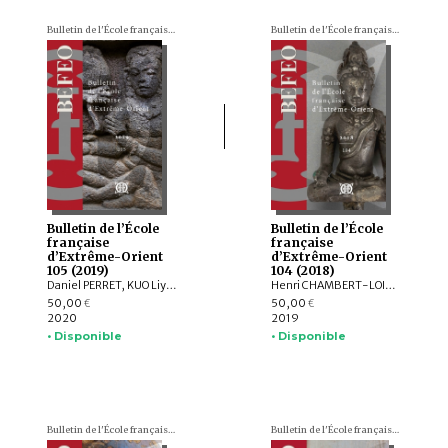
Bulletin de l'École française d'Extrême-Orient (BEFEO)
Bulletin de l'École française d'Extrême-Orient (BEFEO)
Bulletin de l’École
Bulletin de l’École
française
française
d’Extrême-Orient
d’Extrême-Orient
105 (2019)
104 (2018)
Daniel PERRET, KUO Liying, Andrew HARDY, Frédéric GIRARD, Jiří JÁKL, Pauline SEBILLAUD, LIU Xiaoxi, AGUSTIJANTO INDRAJAYA, Véronique DEGROOT, Franciscus VERELLEN, Nicolas CANE, INDUNG PANCA PUTRA, ARY SETYASTUTI, SUBAGYO PRAMUMIJOYO, AGNI SESARIA MOCHTAR, Patrick DALY, Edmund EDWARDS MCKINNON, R. Michael FEENER, TAI YEW SENG , ARDIANSYAH , Andrew PARNELL, NIZAMUDDIN , Nazli ISMAIL, Kerry SIEH, Jedrzej MAJEWSKI, Max DEEG, Elizabeth BERGER, HOU Kan, SUKAWATI SUSETYO, MOHD. SHERMAN BIN SAUFFI
Henri CHAMBERT-LOIR, Hubert DELAHAYE, Aude FAVEREAU, Thomas Oliver PRYCE, Brice VINCENT, Pierre BAPTISTE, Andrea ACRI, David BOURGARIT, Grégory KOURILSKY, Lynn ATE, Tin Tin WIN, Louis CHAMPION, Thu Thu WIN, Kalayar MYAT MYAT HTWE, Aye Aye MAR, Baptiste PRADIER, Anna WILLIS, Mathilde MECHLING, Michele STEPHEN, Alexis LYCAS, LEI Yang, William Lloyd GIBSON, CAST:ING
50,00
50,00
€
€
2020
2019
• Disponible
• Disponible
Bulletin de l'École française d'Extrême-Orient (BEFEO)
Bulletin de l'École française d'Extrême-Orient (BEFEO)