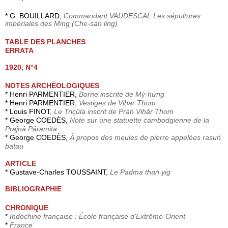
* G. BOUILLARD,
Commandant VAUDESCAL Les sépultures
impériales des Ming (Che-san ling)
TABLE DES PLANCHES
ERRATA
1920, N°4
NOTES ARCHÉOLOGIQUES
* Henri PARMENTIER,
Borne inscrite de Mỳ-hưng
* Henri PARMENTIER,
Vestiges de Vihār Thoṃ
* Louis FINOT,
Le Triçûla inscrit de Práḥ Vihār Thom
* George COEDÈS,
Note sur une statuette cambodgienne de la
Prajnâ Pâramita
* George COEDÈS,
À propos des meules de pierre appelées rasuṅ
batau
ARTICLE
* Gustave-Charles TOUSSAINT,
Le Padma thaṅ yig
BIBLIOGRAPHIE
CHRONIQUE
*
Indochine française : École française d'Extrême-Orient
*
France