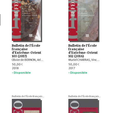
Bulletin de l’École
Bulletin de l’École
française
française
d’Extrême-Orient
d’Extrême-Orient
103 (2017)
102 (2016)
Olivier de BERNON, Arlo GRIFFITHS, Andrew OLLET, Bob HUDSON, Marc MIYAKE, Julian K. WHEATLEY, Jiří JÁKL, Tom HOOGERVORST, Jennifer L. GAYNOR, Nathan W. HILL, ZHAO Bing, Louise Allison CORT, Armand DESBAT, Béatrice WISNIEWSKI, WONG Sharon Wai-Yee, QIN Dashu, CHANG Jung Jung, YU Shan, HE Mengying, Alastair GORNALL, Hermann KULKE
Muriel CHARRAS, Vincent TOURNIER, Roderich PTAK, Arlo GRIFFITHS, Jiří JÁKL, Hugo DAVID, Annabel Teh GALLOP, Amandine LEPOUTRE, Chiara BOCCI, Stefan BAUMS, Ingo STRAUCH, Kei KATAOKA, Mattia SALVINI, Péter-Dániel SZÁNTÓ, Andrea ACRI
50,00
50,00
€
€
2018
2017
• Disponible
• Disponible
Bulletin de l'École française d'Extrême-Orient (BEFEO)
Bulletin de l'École française d'Extrême-Orient (BEFEO)