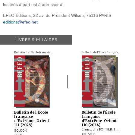
les tirés à part est à adresser à:
EFEO Éditions, 22 av. du Président Wilson, 75116 PARIS
editions
@efeo.net
LIVRES SIMILAIRES
Bulletin de l'École française d'Extrême-Orient (BEFEO)
Bulletin de l'École française d'Extrême-Orient (BEFEO)
Bulletin de l’École
Bulletin de l’École
française
française
d’Extrême-Orient
d’Extrême-Orient
111 (2025)
110 (2024)
Christophe POTTIER, Harunaga ISAACSON, Isabelle LANDRY-DERON, Dominique SOUTIF, Julia ESTEVE, Brice VINCENT, François THIERRY, Annabel Teh GALLOP, Yannick BRUNETON, Vincent LEFÈVRE, Chloé CHOLLET, Csaba DEZSŐ, Claudine ANG, Damien CHAUSSENDE, Sébastien CLOUET, XU Minglong†, WU Min, HAN Qi
50,00
€
50,00
2025
€