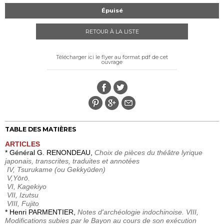
Épuisé
RETOUR À LA LISTE
Télécharger ici le flyer au format pdf de cet
ouvrage
TABLE DES MATIÈRES
ARTICLES
* Général G. RENONDEAU,
Choix de pièces du théâtre lyrique
japonais, transcrites, traduites et annotées
IV, Tsurukame (ou Gekkyūden)
V,Yōrō.
VI, Kagekiyo
VII, Izutsu
VIII, Fujito
* Henri PARMENTIER,
Notes d'archéologie indochinoise. VIII,
Modifications subies par le Bayon au cours de son exécution