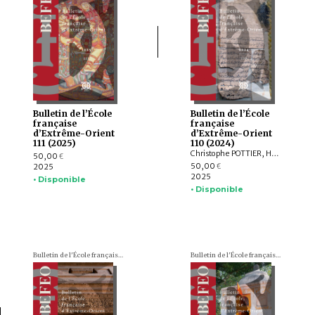
Bulletin de l’École
Bulletin de l’École
française
française
d’Extrême-Orient
d’Extrême-Orient
111 (2025)
110 (2024)
Christophe POTTIER, Harunaga ISAACSON, Isabelle LANDRY-DERON, Dominique SOUTIF, Julia ESTEVE, Brice VINCENT, François THIERRY, Annabel Teh GALLOP, Yannick BRUNETON, Vincent LEFÈVRE, Chloé CHOLLET, Csaba DEZSŐ, Claudine ANG, Damien CHAUSSENDE, Sébastien CLOUET, XU Minglong†, WU Min, HAN Qi
50,00
€
50,00
2025
€
2025
• Disponible
• Disponible
Bulletin de l'École française d'Extrême-Orient (BEFEO)
Bulletin de l'École française d'Extrême-Orient (BEFEO)