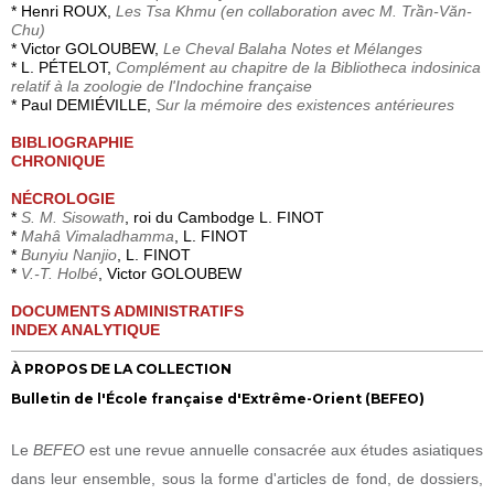
* Henri ROUX,
Les Tsa Khmu (en collaboration avec M. Trần-Văn-
Chu)
* Victor GOLOUBEW,
Le Cheval Balaha Notes et Mélanges
* L. PÉTELOT,
Complément au chapitre de la Bibliotheca indosinica
relatif à la zoologie de l'Indochine française
* Paul DEMIÉVILLE,
Sur la mémoire des existences antérieures
BIBLIOGRAPHIE
CHRONIQUE
NÉCROLOGIE
*
S. M. Sisowath
, roi du Cambodge L. FINOT
*
Mahâ Vimaladhamma
, L. FINOT
*
Bunyiu Nanjio
, L. FINOT
*
V.-T. Holbé
, Victor GOLOUBEW
DOCUMENTS ADMINISTRATIFS
INDEX ANALYTIQUE
À PROPOS DE LA COLLECTION
Bulletin de l'École française d'Extrême-Orient (BEFEO)
Le
BEFEO
est une revue annuelle consacrée aux études asiatiques
dans leur ensemble, sous la forme d'articles de fond, de dossiers,