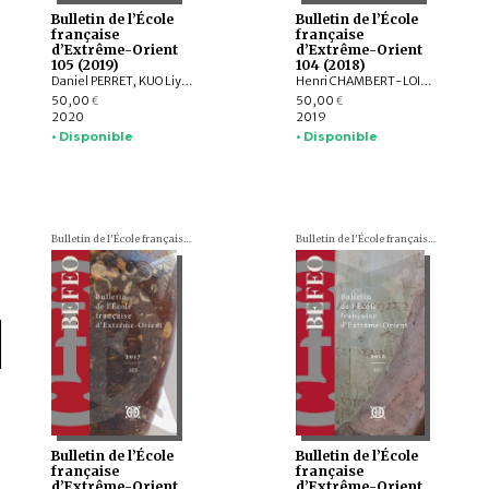
Bulletin de l’École
Bulletin de l’École
française
française
d’Extrême-Orient
d’Extrême-Orient
105 (2019)
104 (2018)
Daniel PERRET, KUO Liying, Andrew HARDY, Frédéric GIRARD, Jiří JÁKL, Pauline SEBILLAUD, LIU Xiaoxi, AGUSTIJANTO INDRAJAYA, Véronique DEGROOT, Franciscus VERELLEN, Nicolas CANE, INDUNG PANCA PUTRA, ARY SETYASTUTI, SUBAGYO PRAMUMIJOYO, AGNI SESARIA MOCHTAR, Patrick DALY, Edmund EDWARDS MCKINNON, R. Michael FEENER, TAI YEW SENG , ARDIANSYAH , Andrew PARNELL, NIZAMUDDIN , Nazli ISMAIL, Kerry SIEH, Jedrzej MAJEWSKI, Max DEEG, Elizabeth BERGER, HOU Kan, SUKAWATI SUSETYO, MOHD. SHERMAN BIN SAUFFI
Henri CHAMBERT-LOIR, Hubert DELAHAYE, Aude FAVEREAU, Thomas Oliver PRYCE, Brice VINCENT, Pierre BAPTISTE, Andrea ACRI, David BOURGARIT, Grégory KOURILSKY, Lynn ATE, Tin Tin WIN, Louis CHAMPION, Thu Thu WIN, Kalayar MYAT MYAT HTWE, Aye Aye MAR, Baptiste PRADIER, Anna WILLIS, Mathilde MECHLING, Michele STEPHEN, Alexis LYCAS, LEI Yang, William Lloyd GIBSON, CAST:ING
50,00
50,00
€
€
2020
2019
• Disponible
• Disponible
Bulletin de l'École française d'Extrême-Orient (BEFEO)
Bulletin de l'École française d'Extrême-Orient (BEFEO)
Bulletin de l’École
Bulletin de l’École
française
française
d’Extrême-Orient
d’Extrême-Orient