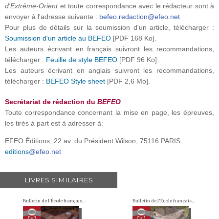
d'Extrême-Orient
et toute correspondance avec le rédacteur sont à
envoyer à l'adresse suivante :
befeo.redaction@efeo.net
Pour plus de détails sur la soumission d'un article, télécharger :
Soumission d'un article au BEFEO
[PDF 168 Ko].
Les auteurs écrivant en français suivront les recommandations,
télécharger :
Feuille de style BEFEO
[PDF 96 Ko].
Les auteurs écrivant en anglais suivront les recommandations,
télécharger :
BEFEO Style sheet
[PDF 2,6 Mo].
Secrétariat de rédaction du
BEFEO
Toute correspondance concernant la mise en page, les épreuves,
les tirés à part est à adresser à:
EFEO Éditions, 22 av. du Président Wilson, 75116 PARIS
editions
@efeo.net
LIVRES SIMILAIRES
Bulletin de l'École française d'Extrême-Orient (BEFEO)
Bulletin de l'École française d'Extrême-Orient (BEFEO)