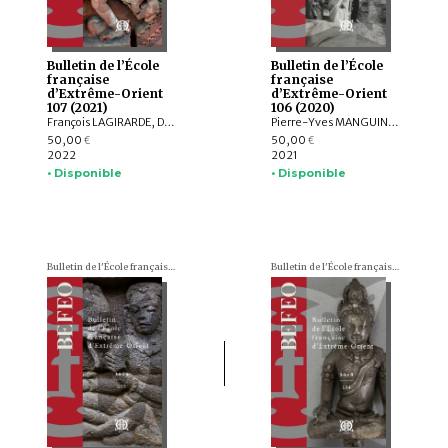
Bulletin de l’École
Bulletin de l’École
française
française
d’Extrême-Orient
d’Extrême-Orient
107 (2021)
106 (2020)
François LAGIRARDE, Dominic GOODALL, Louis GABAUDE, Nicolas REVIRE, Bruno DAGENS, Andrea ACRI, Franciscus VERELLEN, Allan G. GRAPARD, Johan LEVILLAIN, Hans T. BAKKER, ZHANG Zhaoyang, Javier SCHNAKE, Thissana WEERAKIETSOONTORN
Pierre-Yves MANGUIN, Andrew HARDY, Charlotte SCHMID, François LACHAUD, Dominic GOODALL, Arlo GRIFFITHS, Armand DESBAT, Béatrice WISNIEWSKI, Federico BAROCCO, NGUYỄN Tiến Đông, Patrice LADWIG, Yael SHIRI, Melinda Zulejka FODOR, Valérie THIRION-MERLE, Gisela THIERRIN-MICHAEL, Ranet HONG, Nicolas MOLLARD, LI Guoqiang, NGUYỄN ĐẶNG ANH MINH, NGUYỄN ĐÌNH HƯNG, NGUYỄN QUANG NGỌC, Chloé CHOLLET, Martin RATHIE
50,00
50,00
€
€
2022
2021
• Disponible
• Disponible
Bulletin de l'École française d'Extrême-Orient (BEFEO)
Bulletin de l'École française d'Extrême-Orient (BEFEO)