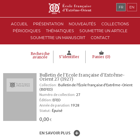
FR
EN
ACCUEIL
PRÉSENTATION
NOUVEAUTÉS
COLLECTIONS
PÉRIODIQUES
THÉMATIQUES
SOUMETTRE UN ARTICLE
SOUMETTRE UN MANUSCRIT
CONTACT
Recherche
S’identifier
Panier (
0
)
avancée
Bulletin de l'Ecole française d'Extrême-
Orient 27 (1927)
Collection :
Bulletin de l'École française d'Extrême-Orient
(BEFEO)
Numéro de collection:
27
Édition:
EFEO
Année de parution:
1928
Statut :
Épuisé
0,00
€
EN SAVOIR PLUS