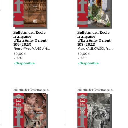
Bulletin de l’École
Bulletin de l’École
française
française
d’Extrême-Orient
d’Extrême-Orient
109 (2023)
108 (2022)
Pierre-Yves MANGUIN, Philippe PAPIN, Jean-Luc CHEVILLARD, Olivier de BERNON, François LAGIRARDE, Jiří JÁKL, Bertrand PORTE, Michel ANTELME, Volker GRABOWSKY, Thissana WEERAKIETSOONTORN, Raphaël MALANGIN, Nicolas SIMON, Peera PANARUT, Muhlis HADRAWI, Campbell MACKNIGHT, Kathryn WELLEN, Santi PAKDEEKHAM, HIEP Chan Vicheth
Marc KALINOWSKI, François LACHAUD, Arlo GRIFFITHS, Titi Surti NASTITI, Xavier HERMAND, EKO BASTIAWAN, Cuong T. MAI, QIAN Shenghua, Benjamin DANIELS
50,00
50,00
€
€
2024
2023
• Disponible
• Disponible
Bulletin de l'École française d'Extrême-Orient (BEFEO)
Bulletin de l'École française d'Extrême-Orient (BEFEO)