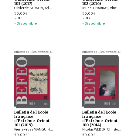
103 (2017)
102 (2016)
Olivier de BERNON, Arlo GRIFFITHS, Andrew OLLET, Bob HUDSON, Marc MIYAKE, Julian K. WHEATLEY, Jiří JÁKL, Tom HOOGERVORST, Jennifer L. GAYNOR, Nathan W. HILL, ZHAO Bing, Louise Allison CORT, Armand DESBAT, Béatrice WISNIEWSKI, WONG Sharon Wai-Yee, QIN Dashu, CHANG Jung Jung, YU Shan, HE Mengying, Alastair GORNALL, Hermann KULKE
Muriel CHARRAS, Vincent TOURNIER, Roderich PTAK, Arlo GRIFFITHS, Jiří JÁKL, Hugo DAVID, Annabel Teh GALLOP, Amandine LEPOUTRE, Chiara BOCCI, Stefan BAUMS, Ingo STRAUCH, Kei KATAOKA, Mattia SALVINI, Péter-Dániel SZÁNTÓ, Andrea ACRI
50,00
50,00
€
€
2018
2017
• Disponible
• Disponible
Bulletin de l'École française d'Extrême-Orient (BEFEO)
Bulletin de l'École française d'Extrême-Orient (BEFEO)
Bulletin de l'École
Bulletin de l'École
française
française
d'Extrême-Orient
d'Extrême-Orient
101 (2015)
100 (2014)
Pierre-Yves MANGUIN, Claudine SALMON , Paola CALANCA, Martin POLKINGHORNE, Amandine LEPOUTRE, Gregory SCHOPEN, Christine LORRE, Janet G. DOUGLAS, Federico CARO, GOH GEOK YIAN , Judith CAMERON, AGUSTIJANTO INDRAJAYA, Angela SCHOTTENHAMMER, CHENG Weichung, BASKORO D. TJAHJONO, Véronique DEGROOT
Nicolas WEBER, Christophe POTTIER, Michela BUSSOTTI, Dominic GOODALL, Michel LORRILLARD, Dominique SOUTIF, Julia ESTEVE, Brice VINCENT, Gerdi GERSCHHEIMER, Martin POLKINGHORNE, Hélène NJOTO, Jean-Baptiste CHEVANCE, Michel ANTELME, Nicolas THOMAS, David BOURGARIT, Grégory KOURILSKY, IYANAGA Nobumi
50,00
50,00
€
€