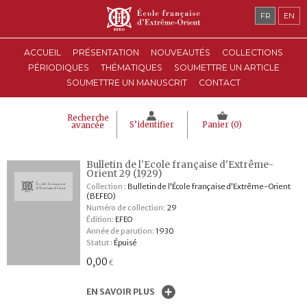
FR
EN
ACCUEIL
PRÉSENTATION
NOUVEAUTÉS
COLLECTIONS
PÉRIODIQUES
THÉMATIQUES
SOUMETTRE UN ARTICLE
SOUMETTRE UN MANUSCRIT
CONTACT
Recherche
S’identifier
Panier (
0
)
avancée
Bulletin de l'Ecole française d'Extrême-
Orient 29 (1929)
Collection :
Bulletin de l'École française d'Extrême-Orient
(BEFEO)
Numéro de collection:
29
Édition:
EFEO
Année de parution:
1930
Statut :
Épuisé
0,00
€
EN SAVOIR PLUS