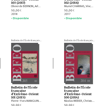
103 (2017)
102 (2016)
Olivier de BERNON, Arlo GRIFFITHS, Andrew OLLET, Bob HUDSON, Marc MIYAKE, Julian K. WHEATLEY, Jiří JÁKL, Tom HOOGERVORST, Jennifer L. GAYNOR, Nathan W. HILL, ZHAO Bing, Louise Allison CORT, Armand DESBAT, Béatrice WISNIEWSKI, WONG Sharon Wai-Yee, QIN Dashu, CHANG Jung Jung, YU Shan, HE Mengying, Alastair GORNALL, Hermann KULKE
Muriel CHARRAS, Vincent TOURNIER, Roderich PTAK, Arlo GRIFFITHS, Jiří JÁKL, Hugo DAVID, Annabel Teh GALLOP, Amandine LEPOUTRE, Chiara BOCCI, Stefan BAUMS, Ingo STRAUCH, Kei KATAOKA, Mattia SALVINI, Péter-Dániel SZÁNTÓ, Andrea ACRI
50,00
50,00
€
€
2018
2017
• Disponible
• Disponible
Bulletin de l'École française d'Extrême-Orient (BEFEO)
Bulletin de l'École française d'Extrême-Orient (BEFEO)
Bulletin de l'École
Bulletin de l'École
française
française
d'Extrême-Orient
d'Extrême-Orient
101 (2015)
100 (2014)
Pierre-Yves MANGUIN, Claudine SALMON , Paola CALANCA, Martin POLKINGHORNE, Amandine LEPOUTRE, Gregory SCHOPEN, Christine LORRE, Janet G. DOUGLAS, Federico CARO, GOH GEOK YIAN , Judith CAMERON, AGUSTIJANTO INDRAJAYA, Angela SCHOTTENHAMMER, CHENG Weichung, BASKORO D. TJAHJONO, Véronique DEGROOT
Nicolas WEBER, Christophe POTTIER, Michela BUSSOTTI, Dominic GOODALL, Michel LORRILLARD, Dominique SOUTIF, Julia ESTEVE, Brice VINCENT, Gerdi GERSCHHEIMER, Martin POLKINGHORNE, Hélène NJOTO, Jean-Baptiste CHEVANCE, Michel ANTELME, Nicolas THOMAS, David BOURGARIT, Grégory KOURILSKY, IYANAGA Nobumi
50,00
50,00
€
€