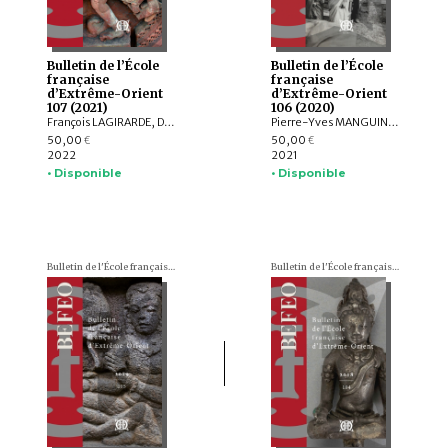
Bulletin de l’École
Bulletin de l’École
française
française
d’Extrême-Orient
d’Extrême-Orient
107 (2021)
106 (2020)
François LAGIRARDE, Dominic GOODALL, Louis GABAUDE, Nicolas REVIRE, Bruno DAGENS, Andrea ACRI, Franciscus VERELLEN, Allan G. GRAPARD, Johan LEVILLAIN, Hans T. BAKKER, ZHANG Zhaoyang, Javier SCHNAKE, Thissana WEERAKIETSOONTORN
Pierre-Yves MANGUIN, Andrew HARDY, Charlotte SCHMID, François LACHAUD, Dominic GOODALL, Arlo GRIFFITHS, Armand DESBAT, Béatrice WISNIEWSKI, Federico BAROCCO, NGUYỄN Tiến Đông, Patrice LADWIG, Yael SHIRI, Melinda Zulejka FODOR, Valérie THIRION-MERLE, Gisela THIERRIN-MICHAEL, Ranet HONG, Nicolas MOLLARD, LI Guoqiang, NGUYỄN ĐẶNG ANH MINH, NGUYỄN ĐÌNH HƯNG, NGUYỄN QUANG NGỌC, Chloé CHOLLET, Martin RATHIE
50,00
50,00
€
€
2022
2021
• Disponible
• Disponible
Bulletin de l'École française d'Extrême-Orient (BEFEO)
Bulletin de l'École française d'Extrême-Orient (BEFEO)