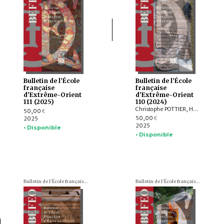
Bulletin de l’École
Bulletin de l’École
française
française
d’Extrême-Orient
d’Extrême-Orient
111 (2025)
110 (2024)
Christophe POTTIER, Harunaga ISAACSON, Isabelle LANDRY-DERON, Dominique SOUTIF, Julia ESTEVE, Brice VINCENT, François THIERRY, Annabel Teh GALLOP, Yannick BRUNETON, Vincent LEFÈVRE, Chloé CHOLLET, Csaba DEZSŐ, Claudine ANG, Damien CHAUSSENDE, Sébastien CLOUET, XU Minglong†, WU Min, HAN Qi
50,00
€
50,00
2025
€
2025
• Disponible
• Disponible
Bulletin de l'École française d'Extrême-Orient (BEFEO)
Bulletin de l'École française d'Extrême-Orient (BEFEO)