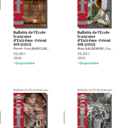
Bulletin de l’École
Bulletin de l’École
française
française
d’Extrême-Orient
d’Extrême-Orient
109 (2023)
108 (2022)
Pierre-Yves MANGUIN, Philippe PAPIN, Jean-Luc CHEVILLARD, Olivier de BERNON, François LAGIRARDE, Jiří JÁKL, Bertrand PORTE, Michel ANTELME, Volker GRABOWSKY, Thissana WEERAKIETSOONTORN, Raphaël MALANGIN, Nicolas SIMON, Peera PANARUT, Muhlis HADRAWI, Campbell MACKNIGHT, Kathryn WELLEN, Santi PAKDEEKHAM, HIEP Chan Vicheth
Marc KALINOWSKI, François LACHAUD, Arlo GRIFFITHS, Titi Surti NASTITI, Xavier HERMAND, EKO BASTIAWAN, Cuong T. MAI, QIAN Shenghua, Benjamin DANIELS
50,00
50,00
€
€
2024
2023
• Disponible
• Disponible
Bulletin de l'École française d'Extrême-Orient (BEFEO)
Bulletin de l'École française d'Extrême-Orient (BEFEO)