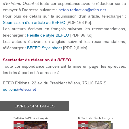
d'Extrême-Orient
et toute correspondance avec le rédacteur sont à
envoyer à l'adresse suivante :
befeo.redaction@efeo.net
Pour plus de détails sur la soumission d'un article, télécharger :
Soumission d'un article au BEFEO
[PDF 168 Ko].
Les auteurs écrivant en français suivront les recommandations,
télécharger :
Feuille de style BEFEO
[PDF 96 Ko].
Les auteurs écrivant en anglais suivront les recommandations,
télécharger :
BEFEO Style sheet
[PDF 2,6 Mo].
Secrétariat de rédaction du
BEFEO
Toute correspondance concernant la mise en page, les épreuves,
les tirés à part est à adresser à:
EFEO Éditions, 22 av. du Président Wilson, 75116 PARIS
editions
@efeo.net
LIVRES SIMILAIRES
Bulletin de l'École française d'Extrême-Orient (BEFEO)
Bulletin de l'École française d'Extrême-Orient (BEFEO)