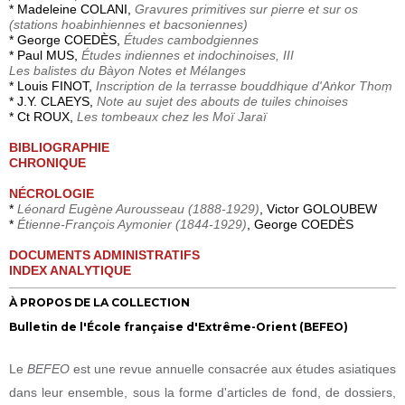
* Madeleine COLANI,
Gravures primitives sur pierre et sur os
(stations hoabinhiennes et bacsoniennes)
* George COEDÈS,
Études cambodgiennes
* Paul MUS,
Études indiennes et indochinoises, III
Les balistes du Bàyon Notes et Mélanges
* Louis FINOT,
Inscription de la terrasse bouddhique d'Aṅkor Thoṃ
* J.Y. CLAEYS,
Note au sujet des abouts de tuiles chinoises
* Ct ROUX,
Les tombeaux chez les Moï Jaraï
BIBLIOGRAPHIE
CHRONIQUE
NÉCROLOGIE
*
Léonard Eugène Aurousseau (1888-1929)
, Victor GOLOUBEW
*
Étienne-François Aymonier (1844-1929)
, George COEDÈS
DOCUMENTS ADMINISTRATIFS
INDEX ANALYTIQUE
À PROPOS DE LA COLLECTION
Bulletin de l'École française d'Extrême-Orient (BEFEO)
Le
BEFEO
est une revue annuelle consacrée aux études asiatiques
dans leur ensemble, sous la forme d'articles de fond, de dossiers,