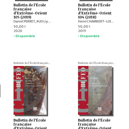
Bulletin de l’École
Bulletin de l’École
française
française
d’Extrême-Orient
d’Extrême-Orient
105 (2019)
104 (2018)
Daniel PERRET, KUO Liying, Andrew HARDY, Frédéric GIRARD, Jiří JÁKL, Pauline SEBILLAUD, LIU Xiaoxi, AGUSTIJANTO INDRAJAYA, Véronique DEGROOT, Franciscus VERELLEN, Nicolas CANE, INDUNG PANCA PUTRA, ARY SETYASTUTI, SUBAGYO PRAMUMIJOYO, AGNI SESARIA MOCHTAR, Patrick DALY, Edmund EDWARDS MCKINNON, R. Michael FEENER, TAI YEW SENG , ARDIANSYAH , Andrew PARNELL, NIZAMUDDIN , Nazli ISMAIL, Kerry SIEH, Jedrzej MAJEWSKI, Max DEEG, Elizabeth BERGER, HOU Kan, SUKAWATI SUSETYO, MOHD. SHERMAN BIN SAUFFI
Henri CHAMBERT-LOIR, Hubert DELAHAYE, Aude FAVEREAU, Thomas Oliver PRYCE, Brice VINCENT, Pierre BAPTISTE, Andrea ACRI, David BOURGARIT, Grégory KOURILSKY, Lynn ATE, Tin Tin WIN, Louis CHAMPION, Thu Thu WIN, Kalayar MYAT MYAT HTWE, Aye Aye MAR, Baptiste PRADIER, Anna WILLIS, Mathilde MECHLING, Michele STEPHEN, Alexis LYCAS, LEI Yang, William Lloyd GIBSON, CAST:ING
50,00
50,00
€
€
2020
2019
• Disponible
• Disponible
Bulletin de l'École française d'Extrême-Orient (BEFEO)
Bulletin de l'École française d'Extrême-Orient (BEFEO)
Bulletin de l’École
Bulletin de l’École
française
française
d’Extrême-Orient
d’Extrême-Orient