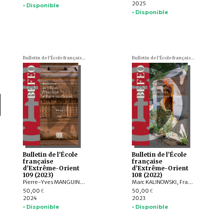
2025
• Disponible
• Disponible
Bulletin de l'École française d'Extrême-Orient (BEFEO)
Bulletin de l'École française d'Extrême-Orient (BEFEO)
Bulletin de l’École
Bulletin de l’École
française
française
d’Extrême-Orient
d’Extrême-Orient
109 (2023)
108 (2022)
Pierre-Yves MANGUIN, Philippe PAPIN, Jean-Luc CHEVILLARD, Olivier de BERNON, François LAGIRARDE, Jiří JÁKL, Bertrand PORTE, Michel ANTELME, Volker GRABOWSKY, Thissana WEERAKIETSOONTORN, Raphaël MALANGIN, Nicolas SIMON, Peera PANARUT, Muhlis HADRAWI, Campbell MACKNIGHT, Kathryn WELLEN, Santi PAKDEEKHAM, HIEP Chan Vicheth
Marc KALINOWSKI, François LACHAUD, Arlo GRIFFITHS, Titi Surti NASTITI, Xavier HERMAND, EKO BASTIAWAN, Cuong T. MAI, QIAN Shenghua, Benjamin DANIELS
50,00
50,00
€
€
2024
2023
• Disponible
• Disponible