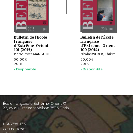
Bulletin de l'École
Bulletin de l'École
française
française
d'Extrême-Orient
d'Extrême-Orient
101 (2015)
100 (2014)
Pierre-Yves MANGUIN, Claudine SALMON , Paola CALANCA, Martin POLKINGHORNE, Amandine LEPOUTRE, Gregory SCHOPEN, Christine LORRE, Janet G. DOUGLAS, Federico CARO, GOH GEOK YIAN , Judith CAMERON, AGUSTIJANTO INDRAJAYA, Angela SCHOTTENHAMMER, CHENG Weichung, BASKORO D. TJAHJONO, Véronique DEGROOT
Nicolas WEBER, Christophe POTTIER, Michela BUSSOTTI, Dominic GOODALL, Michel LORRILLARD, Dominique SOUTIF, Julia ESTEVE, Brice VINCENT, Gerdi GERSCHHEIMER, Martin POLKINGHORNE, Hélène NJOTO, Jean-Baptiste CHEVANCE, Michel ANTELME, Nicolas THOMAS, David BOURGARIT, Grégory KOURILSKY, IYANAGA Nobumi
50,00
50,00
€
€
2016
2016
• Disponible
• Disponible
École française d'Extrême-Orient ©
22, av du Président Wilson 75116 Paris
NOUVEAUTÉS
COLLECTIONS