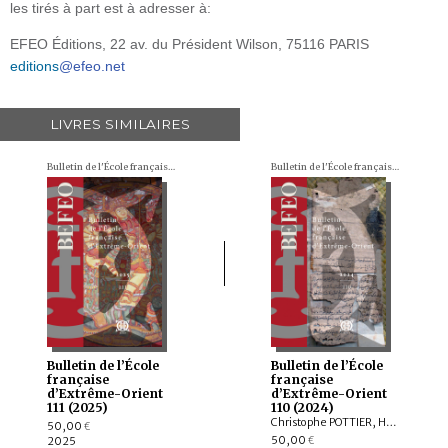
les tirés à part est à adresser à:
EFEO Éditions, 22 av. du Président Wilson, 75116 PARIS
editions
@efeo.net
LIVRES SIMILAIRES
Bulletin de l'École française d'Extrême-Orient (BEFEO)
Bulletin de l'École française d'Extrême-Orient (BEFEO)
Bulletin de l’École
Bulletin de l’École
française
française
d’Extrême-Orient
d’Extrême-Orient
111 (2025)
110 (2024)
Christophe POTTIER, Harunaga ISAACSON, Isabelle LANDRY-DERON, Dominique SOUTIF, Julia ESTEVE, Brice VINCENT, François THIERRY, Annabel Teh GALLOP, Yannick BRUNETON, Vincent LEFÈVRE, Chloé CHOLLET, Csaba DEZSŐ, Claudine ANG, Damien CHAUSSENDE, Sébastien CLOUET, XU Minglong†, WU Min, HAN Qi
50,00
€
50,00
2025
€