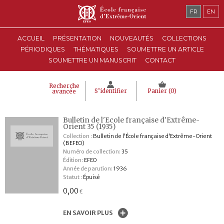
FR
EN
ACCUEIL
PRÉSENTATION
NOUVEAUTÉS
COLLECTIONS
PÉRIODIQUES
THÉMATIQUES
SOUMETTRE UN ARTICLE
SOUMETTRE UN MANUSCRIT
CONTACT
Recherche
S’identifier
Panier (
0
)
avancée
Bulletin de l'Ecole française d'Extrême-
Orient 35 (1935)
Collection :
Bulletin de l'École française d'Extrême-Orient
(BEFEO)
Numéro de collection:
35
Édition:
EFEO
Année de parution:
1936
Statut :
Épuisé
0,00
€
EN SAVOIR PLUS