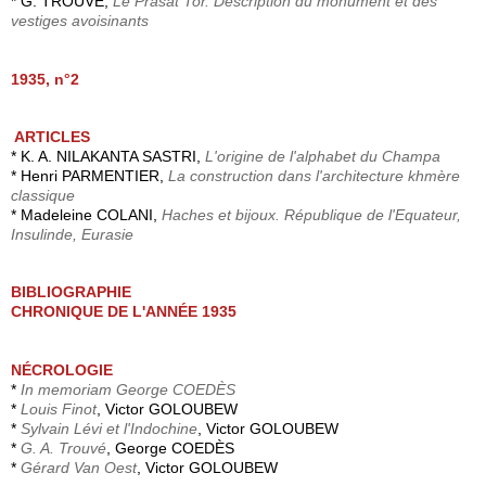
* G. TROUVÉ,
Le Pràsàt Tor. Description du monument et des
vestiges avoisinants
1935, n°2
ARTICLES
* K. A. NILAKANTA SASTRI,
L'origine de l'alphabet du Champa
* Henri PARMENTIER,
La construction dans l'architecture khmère
classique
* Madeleine COLANI,
Haches et bijoux. République de l'Equateur,
Insulinde, Eurasie
BIBLIOGRAPHIE
CHRONIQUE DE L'ANNÉE 1935
NÉCROLOGIE
*
In memoriam George COEDÈS
*
Louis Finot
, Victor GOLOUBEW
*
Sylvain Lévi et l'Indochine
, Victor GOLOUBEW
*
G. A. Trouvé
, George COEDÈS
*
Gérard Van Oest
, Victor GOLOUBEW