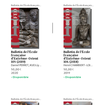
Bulletin de l'École française d'Extrême-Orient (BEFEO)
Bulletin de l'École française d'Extrême-Orient (BEFEO)
Bulletin de l’École
Bulletin de l’École
française
française
d’Extrême-Orient
d’Extrême-Orient
105 (2019)
104 (2018)
Daniel PERRET, KUO Liying, Andrew HARDY, Frédéric GIRARD, Jiří JÁKL, Pauline SEBILLAUD, LIU Xiaoxi, AGUSTIJANTO INDRAJAYA, Véronique DEGROOT, Franciscus VERELLEN, Nicolas CANE, INDUNG PANCA PUTRA, ARY SETYASTUTI, SUBAGYO PRAMUMIJOYO, AGNI SESARIA MOCHTAR, Patrick DALY, Edmund EDWARDS MCKINNON, R. Michael FEENER, TAI YEW SENG , ARDIANSYAH , Andrew PARNELL, NIZAMUDDIN , Nazli ISMAIL, Kerry SIEH, Jedrzej MAJEWSKI, Max DEEG, Elizabeth BERGER, HOU Kan, SUKAWATI SUSETYO, MOHD. SHERMAN BIN SAUFFI
Henri CHAMBERT-LOIR, Hubert DELAHAYE, Aude FAVEREAU, Thomas Oliver PRYCE, Brice VINCENT, Pierre BAPTISTE, Andrea ACRI, David BOURGARIT, Grégory KOURILSKY, Lynn ATE, Tin Tin WIN, Louis CHAMPION, Thu Thu WIN, Kalayar MYAT MYAT HTWE, Aye Aye MAR, Baptiste PRADIER, Anna WILLIS, Mathilde MECHLING, Michele STEPHEN, Alexis LYCAS, LEI Yang, William Lloyd GIBSON, CAST:ING
50,00
50,00
€
€
2020
2019
• Disponible
• Disponible
Bulletin de l'École française d'Extrême-Orient (BEFEO)
Bulletin de l'École française d'Extrême-Orient (BEFEO)