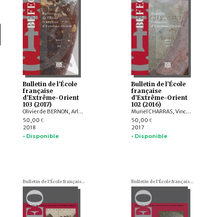
Bulletin de l’École
Bulletin de l’École
française
française
d’Extrême-Orient
d’Extrême-Orient
103 (2017)
102 (2016)
Olivier de BERNON, Arlo GRIFFITHS, Andrew OLLET, Bob HUDSON, Marc MIYAKE, Julian K. WHEATLEY, Jiří JÁKL, Tom HOOGERVORST, Jennifer L. GAYNOR, Nathan W. HILL, ZHAO Bing, Louise Allison CORT, Armand DESBAT, Béatrice WISNIEWSKI, WONG Sharon Wai-Yee, QIN Dashu, CHANG Jung Jung, YU Shan, HE Mengying, Alastair GORNALL, Hermann KULKE
Muriel CHARRAS, Vincent TOURNIER, Roderich PTAK, Arlo GRIFFITHS, Jiří JÁKL, Hugo DAVID, Annabel Teh GALLOP, Amandine LEPOUTRE, Chiara BOCCI, Stefan BAUMS, Ingo STRAUCH, Kei KATAOKA, Mattia SALVINI, Péter-Dániel SZÁNTÓ, Andrea ACRI
50,00
50,00
€
€
2018
2017
• Disponible
• Disponible
Bulletin de l'École française d'Extrême-Orient (BEFEO)
Bulletin de l'École française d'Extrême-Orient (BEFEO)