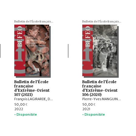
Bulletin de l'École française d'Extrême-Orient (BEFEO)
Bulletin de l'École française d'Extrême-Orient (BEFEO)
Bulletin de l’École
Bulletin de l’École
française
française
d’Extrême-Orient
d’Extrême-Orient
107 (2021)
106 (2020)
François LAGIRARDE, Dominic GOODALL, Louis GABAUDE, Nicolas REVIRE, Bruno DAGENS, Andrea ACRI, Franciscus VERELLEN, Allan G. GRAPARD, Johan LEVILLAIN, Hans T. BAKKER, ZHANG Zhaoyang, Javier SCHNAKE, Thissana WEERAKIETSOONTORN
Pierre-Yves MANGUIN, Andrew HARDY, Charlotte SCHMID, François LACHAUD, Dominic GOODALL, Arlo GRIFFITHS, Armand DESBAT, Béatrice WISNIEWSKI, Federico BAROCCO, NGUYỄN Tiến Đông, Patrice LADWIG, Yael SHIRI, Melinda Zulejka FODOR, Valérie THIRION-MERLE, Gisela THIERRIN-MICHAEL, Ranet HONG, Nicolas MOLLARD, LI Guoqiang, NGUYỄN ĐẶNG ANH MINH, NGUYỄN ĐÌNH HƯNG, NGUYỄN QUANG NGỌC, Chloé CHOLLET, Martin RATHIE
50,00
50,00
€
€
2022
2021
• Disponible
• Disponible