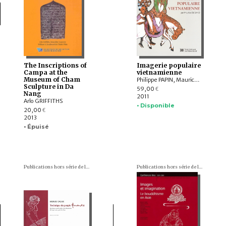
The Inscriptions of
Imagerie populaire
Campa at the
vietnamienne
Museum of Cham
Philippe PAPIN, Maurice DURAND
Sculpture in Da
59,00
€
Nang
2011
Arlo GRIFFITHS
• Disponible
20,00
€
2013
• Épuisé
Publications hors série de l'École française d'Extrême-Orient
Publications hors série de l'École française d'Extrême-Orient