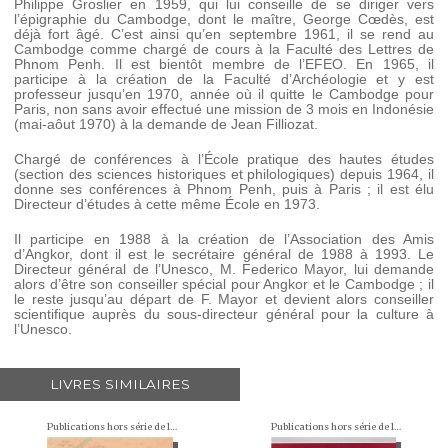
Philippe Groslier en 1959, qui lui conseille de se diriger vers
l’épigraphie du Cambodge, dont le maître, George Cœdès, est
déjà fort âgé. C’est ainsi qu’en septembre 1961, il se rend au
Cambodge comme chargé de cours à la Faculté des Lettres de
Phnom Penh. Il est bientôt membre de l’EFEO. En 1965, il
participe à la création de la Faculté d’Archéologie et y est
professeur jusqu’en 1970, année où il quitte le Cambodge pour
Paris, non sans avoir effectué une mission de 3 mois en Indonésie
(mai-aôut 1970) à la demande de Jean Filliozat.
Chargé de conférences à l’École pratique des hautes études
(section des sciences historiques et philologiques) depuis 1964, il
donne ses conférences à Phnom Penh, puis à Paris ; il est élu
Directeur d’études à cette même École en 1973.
Il participe en 1988 à la création de l’Association des Amis
d’Angkor, dont il est le secrétaire général de 1988 à 1993. Le
Directeur général de l’Unesco, M. Federico Mayor, lui demande
alors d’être son conseiller spécial pour Angkor et le Cambodge ; il
le reste jusqu’au départ de F. Mayor et devient alors conseiller
scientifique auprès du sous-directeur général pour la culture à
l’Unesco.
LIVRES SIMILAIRES
Publications hors série de l'École française d'Extrême-Orient
Publications hors série de l'École française d'Extrême-Orient