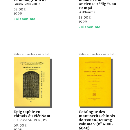
anciens : rédigés au
Bruno BRUGUIER
Campâ
53,00
€
PO Dharma
1999
38,00
€
• Disponible
1999
• Disponible
Publications hors série de l'École française d'Extrême-Orient
Publications hors série de l'École française d'Extrême-Orient
Épigraphie en
Catalogue des
chinois du Viêt Nam
manuscrits chinois
de Touen-Houang.
Claudine SALMON , Phan Van Cac
Volume V (n° 4001-
69,00
€
6040)
1998