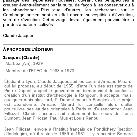
creuser éventuellement par la suite, de façon à les conserver ou à
les abandonner. Plus que d'autres, les recherches sur le
Cambodge ancien sont en effet encore susceptibles d'évolution,
voire de révolution. Cet ouvrage devrait également pouvoir être lu
par des amateurs cultivés.
Claude Jacques
À PROPOS DE L'ÉDITEUR
Jacques (Claude)
Marboz (Ain), 1929
Membre de l'EFEO de 1963 à 1973
Étudiant à Lyon, Claude Jacques suit les cours d’Armand Minard,
qui lui propose, au début de 1955, d’être l’un des assistants de
Pierre Dupont, auquel le gouvernement birman vient de confier la
création d’un institut d’archéologie à Rangoun. Il accepte, mais,
quelques mois plus tard, P. Dupont meurt à Bangkok et le projet
est abandonné. Armand Minard lui conseille alors d’aller
poursuivre ses études orientales à Paris et d’y rencontrer Jean
Filliozat. Claude Jacques suit notamment les cours de Louis
Dumont, Jean Filliozat, Paul Mus et Louis Renou.
Jean Filliozat l’envoie à l’Institut français de Pondichéry (section
d’Indologie), où il reste de 1959 à 1961. Il y rencontre Bernard