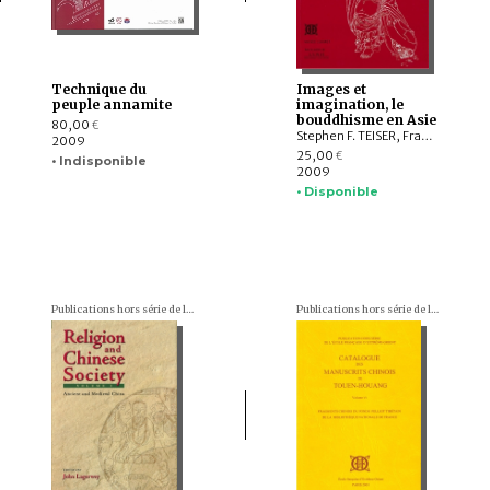
Technique du
Images et
peuple annamite
imagination, le
bouddhisme en Asie
80,00
€
Stephen F. TEISER, François LACHAUD, Peter SKILLING, Himanshu PRABHA RAY, Marijke KLOKKE, Jean-Noël ROBERT, Sonya LEE, Juhyung RHI
2009
25,00
€
• Indisponible
2009
• Disponible
Publications hors série de l'École française d'Extrême-Orient
Publications hors série de l'École française d'Extrême-Orient