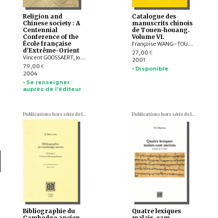
Religion and
Catalogue des
Chinese society : A
manuscrits chinois
Centennial
de Touen-houang.
Conference of the
Volume VI.
École française
Françoise WANG-TOUTAIN
d'Extrême-Orient
27,00
€
Vincent GOOSSAERT, John LAGERWEY
2001
79,00
€
• Disponible
2004
• Se renseigner
auprès de l'éditeur
Publications hors série de l'École française d'Extrême-Orient
Publications hors série de l'École française d'Extrême-Orient
Bibliographie du
Quatre lexiques
Cambodge ancien
malais-cam