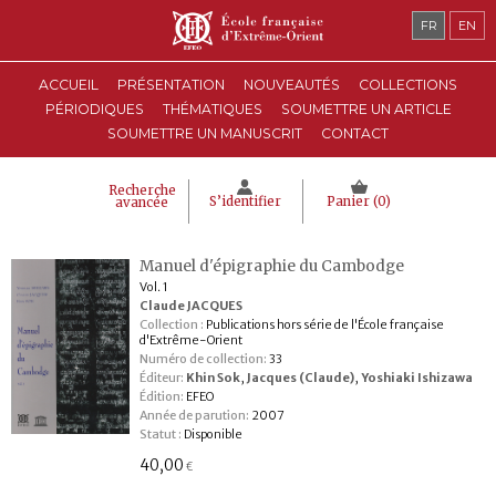
FR
EN
ACCUEIL
PRÉSENTATION
NOUVEAUTÉS
COLLECTIONS
PÉRIODIQUES
THÉMATIQUES
SOUMETTRE UN ARTICLE
SOUMETTRE UN MANUSCRIT
CONTACT
Recherche
S’identifier
Panier (
0
)
avancée
Manuel d'épigraphie du Cambodge
Vol. 1
Claude JACQUES
Collection :
Publications hors série de l'École française
d'Extrême-Orient
Numéro de collection:
33
Éditeur:
Khin Sok
,
Jacques (Claude)
,
Yoshiaki Ishizawa
Édition:
EFEO
Année de parution:
2007
Statut :
Disponible
40,00
€