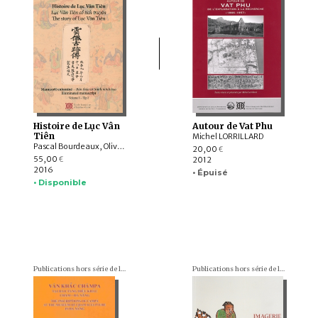
Histoire de Lục Vân
Autour de Vat Phu
Tiên
Michel LORRILLARD
Pascal Bourdeaux, Olivier TESSIER
20,00
€
55,00
2012
€
2016
• Épuisé
• Disponible
Publications hors série de l'École française d'Extrême-Orient
Publications hors série de l'École française d'Extrême-Orient