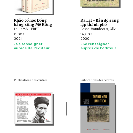
Khảo cổ học Đồng
Đà Lạt - Bản đồ sáng
bằng sông Mê Kông
lập thành phố
Louis MALLERET
Pascal Bourdeaux, Olivier TESSIER
0,00
14,00
€
€
2021
2020
• Se renseigner
• Se renseigner
auprès de l'éditeur
auprès de l'éditeur
Publications des centres
Publications des centres