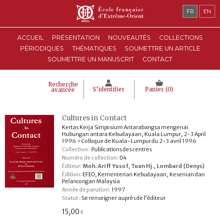
FR
EN
ACCUEIL
PRÉSENTATION
NOUVEAUTÉS
COLLECTIONS
PÉRIODIQUES
THÉMATIQUES
SOUMETTRE UN ARTICLE
SOUMETTRE UN MANUSCRIT
CONTACT
Recherche
S’identifier
Panier (
0
)
avancée
Cultures in Contact
Kertas Kerja Simposium Antarabangsa mengenai
Hubungan antara Kebudayaan, Kuala Lumpur, 2-3 April
1996 = Colloque de Kuala-Lumpur du 2-3 avril 1996
Collection :
Publications des centres
Numéro de collection:
04
Éditeur:
Moh. Ariff Yusof
,
Tuan Hj.
,
Lombard (Denys)
Édition:
EFEO, Kementerian Kebudayaan, Kesenian dan
Pelancongan Malaysia
Année de parution:
1997
Statut :
Se renseigner auprès de l'éditeur
15,00
€