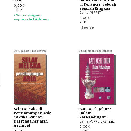
Nam
Dunia Sains Sosial
di Perancis. Sebuah
0,00
€
Sejarah Ringkas
2019
Daniel PERRET
• Se renseigner
0,00
€
auprès de l'éditeur
2011
• Épuisé
Publications des centres
Publications des centres
Selat Melaka di
Batu Aceh Johor :
Persimpangan Asia
Dalam
: Artikel Pilihan
Perbandingan
Daripada Majalah
Daniel PERRET, Kamarudin Bin Ab. Razak
Archipel
0,00
€
0,00
2004
€