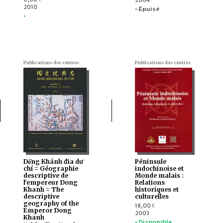
2010
• Épuisé
•
Publications des centres
Publications des centres
Dò̂ng Khánh đia dư
Péninsule
chí = Géographie
indochinoise et
descriptive de
Monde malais :
l'empereur Dong
Relations
Khanh = The
historiques et
descriptive
culturelles
geography of the
18,00
€
Emperor Dong
2003
Khanh
• Disponible