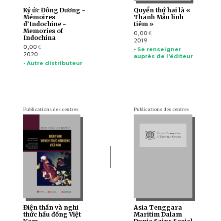
Ký ức Đông Dương -
Quyển thứ hai là «
Mémoires
Thanh Mẫu linh
d’Indochine -
tiêm »
Memories of
0,00
€
Indochina
2019
0,00
€
• Se renseigner
2020
auprès de l'éditeur
• Autre distributeur
Publications des centres
Publications des centres
Điện thần và nghi
Asia Tenggara
thức hầu đồng Việt
Maritim Dalam