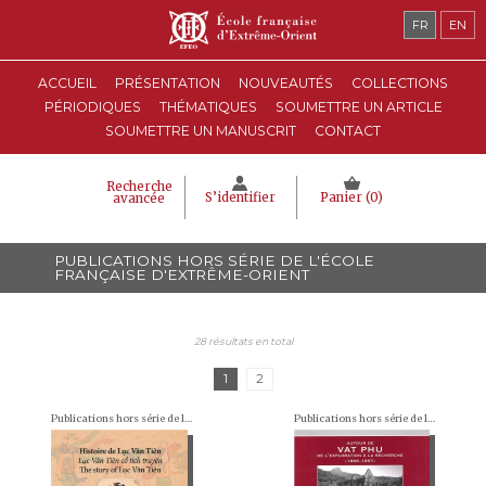
FR
EN
ACCUEIL
PRÉSENTATION
NOUVEAUTÉS
COLLECTIONS
PÉRIODIQUES
THÉMATIQUES
SOUMETTRE UN ARTICLE
SOUMETTRE UN MANUSCRIT
CONTACT
Recherche
S’identifier
Panier (
0
)
avancée
PUBLICATIONS HORS SÉRIE DE L'ÉCOLE
FRANÇAISE D'EXTRÊME-ORIENT
28 résultats en total
1
2
Publications hors série de l'École française d'Extrême-Orient
Publications hors série de l'École française d'Extrême-Orient