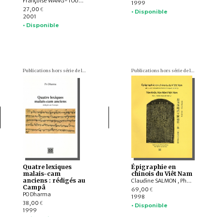
Françoise WANG-TOUTAIN
1999
27,00
€
• Disponible
2001
• Disponible
Publications hors série de l'École française d'Extrême-Orient
Publications hors série de l'École française d'Extrême-Orient
Quatre lexiques
Épigraphie en
malais-cam
chinois du Viêt Nam
anciens : rédigés au
Claudine SALMON , Phan Van Cac
Campâ
69,00
€
PO Dharma
1998
38,00
€
• Disponible
1999