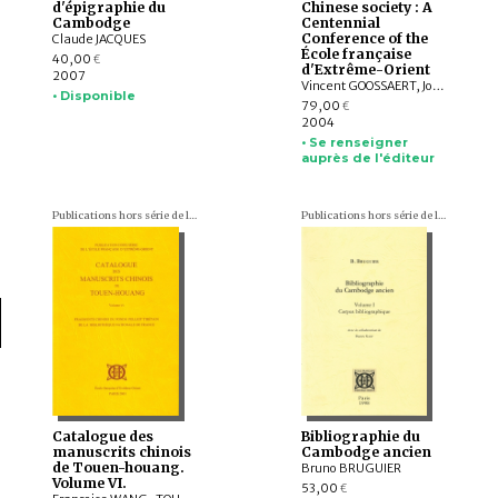
d'épigraphie du
Chinese society : A
Cambodge
Centennial
Conference of the
Claude JACQUES
École française
40,00
€
d'Extrême-Orient
2007
Vincent GOOSSAERT, John LAGERWEY
• Disponible
79,00
€
2004
• Se renseigner
auprès de l'éditeur
Publications hors série de l'École française d'Extrême-Orient
Publications hors série de l'École française d'Extrême-Orient
Catalogue des
Bibliographie du
manuscrits chinois
Cambodge ancien
de Touen-houang.
Bruno BRUGUIER
Volume VI.
53,00
€