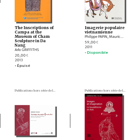
The Inscriptions of
Imagerie populaire
Campa at the
vietnamienne
Museum of Cham
Philippe PAPIN, Maurice DURAND
Sculpture in Da
59,00
€
Nang
2011
Arlo GRIFFITHS
• Disponible
20,00
€
2013
• Épuisé
Publications hors série de l'École française d'Extrême-Orient
Publications hors série de l'École française d'Extrême-Orient