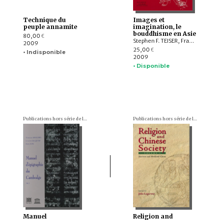
Technique du
Images et
peuple annamite
imagination, le
bouddhisme en Asie
80,00
€
Stephen F. TEISER, François LACHAUD, Peter SKILLING, Himanshu PRABHA RAY, Marijke KLOKKE, Jean-Noël ROBERT, Sonya LEE, Juhyung RHI
2009
25,00
€
• Indisponible
2009
• Disponible
Publications hors série de l'École française d'Extrême-Orient
Publications hors série de l'École française d'Extrême-Orient
Manuel
Religion and