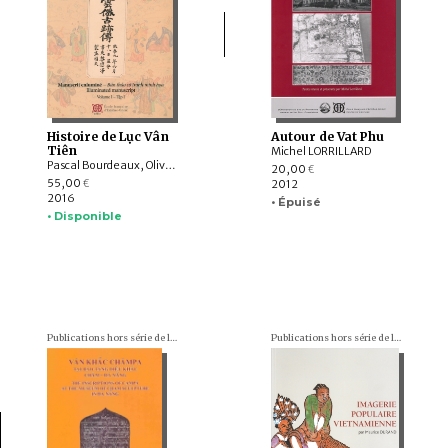
Histoire de Lục Vân
Autour de Vat Phu
Tiên
Michel LORRILLARD
Pascal Bourdeaux, Olivier TESSIER
20,00
€
55,00
2012
€
2016
• Épuisé
• Disponible
Publications hors série de l'École française d'Extrême-Orient
Publications hors série de l'École française d'Extrême-Orient