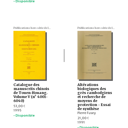
• Disponible
Publications hors série de l'École française d'Extrême-Orient
Publications hors série de l'École française d'Extrême-Orient
Catalogue des
Altérations
manuscrits chinois
biologiques des
de Touen-Houang.
grès cambodgiens
Volume V (n° 4001-
et recherche de
6040)
moyens de
protection - Essai
53,00
€
de synthèse
1995
Pierre Fusey
• Disponible
21,00
€
1991
• Disponible